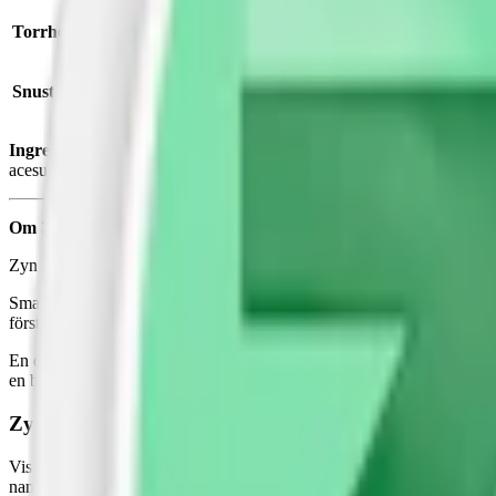
Torrhet:
normal
Snustyp:
vitt snus
Ingredienser:
vatten, fyllnadsmedel (E460, cellulosa, inklusive regen
acesulfam k; xylitol), surhetsreglerande medel (E500, natriumkarbona
Om Zyn Cool Mint Slim 4
Zyn Cool Mint Slim är ett
vitt snus,
med smak av
pepparmint
, som he
Smak av kryddig pepparmint där mintsmaken är stark, aromatisk och li
förstärkas ytterligare genom en lätt eftersmak av eukalyptus eller ment
En dosa Zyn Cool Mint Slim innehåller 21 prillor och väger totalt 14,
en bas av cellulosa och växtfiber och innehåller ingen tobak. Se full
Zyn uppdateras i både smak och form i maj 2025
Vissa smaker har förfinats, andra har fått nya namn. Samtidigt får all
namn till
Zyn Menthol Ice
.