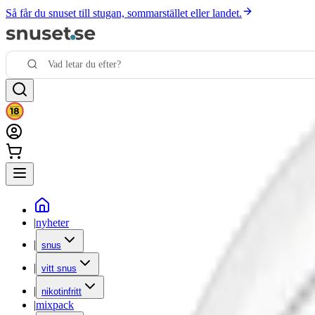
Så får du snuset till stugan, sommarstället eller landet.
|
nyheter
|
snus
|
vitt snus
|
nikotinfritt
|
mixpack