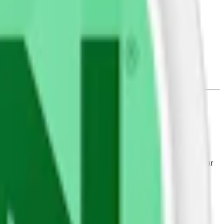
, propylenglykol), salt (natriumklorid), sötningsmedel (E950,
ono- och diglycerider av fettsyror), aromer och nikotin.
ehåller 10,6 mg nikotin.
valka, vilket kan kännas på tungan och i hela munnen. Detta kan
r mjuka med lägre rinnighet än traditionellt snus. Zyn Cool Mint har
k som en Zyn
minisnus
.
 Ett exempel på ett aktuellt namnbyte är att Zyn Deep Freeze byter