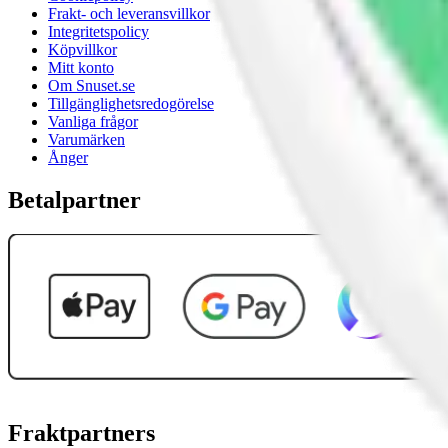
Frakt- och leveransvillkor
Integritetspolicy
Köpvillkor
Mitt konto
Om Snuset.se
Tillgänglighetsredogörelse
Vanliga frågor
Varumärken
Ånger
Betalpartner
Fraktpartners