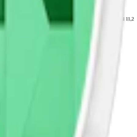
yn Watermelon Mint
och
Zyn Citrus
. Med styrkor från 1,5 mg till 11,2