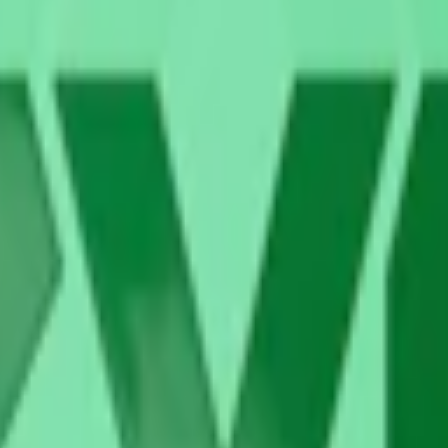
Nikotin per prilla:
10,6
Nettovikt per dosa:
14,3 g
ererad cellulosa), växtfiber, fuktighetsbevarande medel (E422, glycerol
t/soda; E509, kalciumklorid; E334, vinsyra), emulgeringsmedel (E471, m
lt saknar tobak. En prilla Zyn Cool Mint Slim väger cirka 0,7 g och inn
te söt. Zyn Cool Mint 4 har en unik egenskap att skapa en känsla av s
hol.
3 g. Det sammanlagda nikotininnehållet i en dosa är 223 mg. Prillorna ä
ständig innehållsförteckning ovan. Denna Zyn är nästan dubbelt så star
a Zyn-dosor ny design med start vecka 18, det vill säga i början av maj.