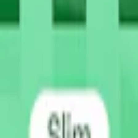
t snus med smaker som
Zyn Coffee Mini 2
,
Zyn Black Cherry Slim 3
,
Z
 styrka.
snuset rätt"