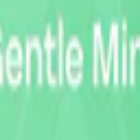
pack
309,90 kr
30,99 kr
/st
30-pack
923,70 kr
30,79 kr
/st
50-pack
1 5
tt Snus
Smak:
pepparmint
Format/storlek:
slim
Antal prillor:
21