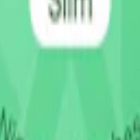
m 24 timmar på vardagar.