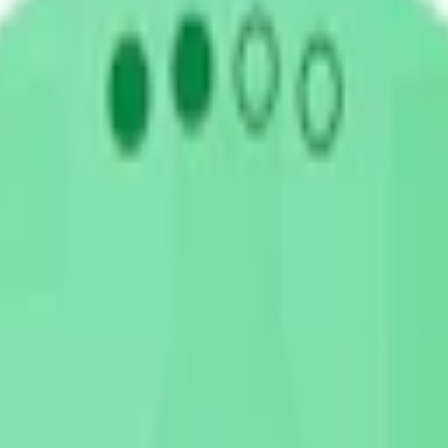
rilla. Ett starkt vitt snus med smak av pepparmint i smalare slim-portio