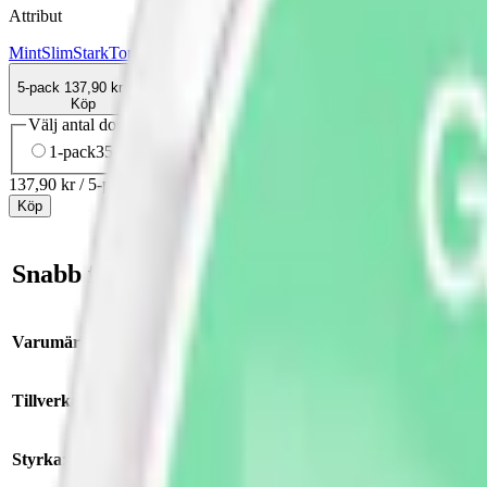
Attribut
Mint
Slim
Stark
Torr Portion
Vitt snus
Zyn
5-pack
137,90 kr
Köp
Välj antal dosor
1-pack
35,90 kr
35,90 kr
/st
5-pack
137,90 kr
27,58 kr
/st
10-
137,90 kr
/
5-pack
Köp
Snabb fakta om Zyn Cool Mint 4 Starkt Vi
Varumärke:
Zyn
Tillverkare:
Swedish Match
Styrka
:
starkt vitt snus