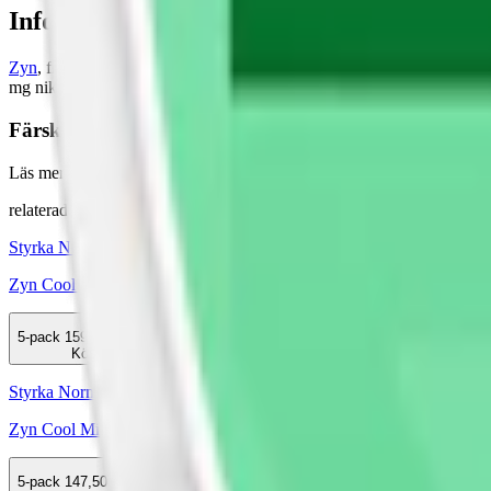
Information om varumärket Zyn
Zyn
, från Swedish Match, har sedan 2014 erövrat marknaden för vit
mg nikotin per prilla, erbjuder
Zyn snus
en bredd inom både smak och
Färskt vitt snus
Läs mer om hur du förvarar Zyn Cool Mint Slim 4:
"Så förvarar du 
relaterade produkter
Styrka Normal · Slim
Zyn Cool Mint Slim 3
5-pack
159,50 kr
Köp
Styrka Normal · Slim
Zyn Cool Mint Slim 2
5-pack
147,50 kr