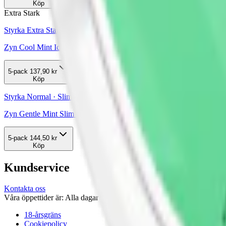
Köp
Extra Stark
Styrka Extra Stark · Slim
Zyn Cool Mint Ice Slim 6
5-pack
137,90 kr
Köp
Styrka Normal · Slim
Zyn Gentle Mint Slim 2
5-pack
144,50 kr
Köp
Kundservice
Kontakta oss
Våra öppettider är: Alla dagar 08:00 - 18:00 Vi svarar vanligtvis ino
18-årsgräns
Cookiepolicy