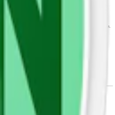
d minskad fuktighet, höjt pH-värde och en ny typ av smakupplevelse.
 och intensitet. Även prillans formstabilitet och struktur har
 fram snabbare och med mer intensitet utan att prillan rinner.