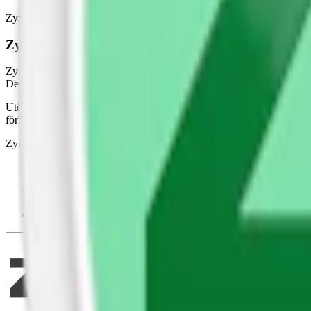
Zyn Cool Mint Slim 4 byter inte namn men får en ny design och ett up
Zyn Cool Mint Slim 4 får nytt recept från maj 2025
Zyn Slim Cool Mint 4 har genomgått en rad förbättringar i både desig
Detta ger nu en mer intensiv, kylande och omedelbar mintsmak.
Utöver detta har xylitol och propylenglykol tillkommit – två ämnen som
förbättrats. Nikotinet finns kvar men leveransen förstärks genom juste
Zyn Cool Mint finns också som
vitt minisnus
i följande styrkor:
Zyn Cool Mint Stark Mini
:
9,1
milligram nikotin per prilla
Zyn Cool Mint Mini
:
6,0
milligram nikotin per prilla
Zyn Cool Mint Mild Mini
:
3,0
milligram nikotin per prilla