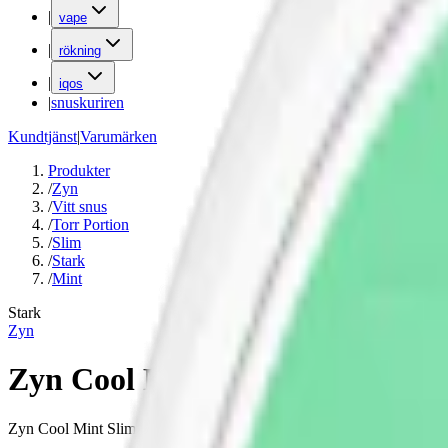
|
vape
|
rökning
|
iqos
|
snuskuriren
Kundtjänst
|
Varumärken
Produkter
/
Zyn
/
Vitt snus
/
Torr Portion
/
Slim
/
Stark
/
Mint
Stark
Zyn
Zyn Cool Mint Slim 4
Zyn Cool Mint Slim 4 är en stark slim-prilla med 10,6 mg nikotin per p