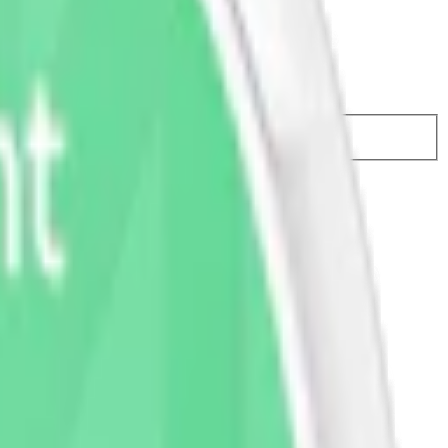
24,50 kr
30,49 kr
/st