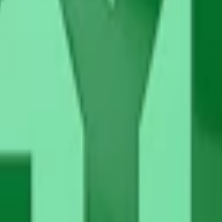
pdaterat recept.
n och recept. Syftet är att skapa en ännu bättre användarupplevelse me
 bidrar till en lenare känsla i munnen samt förbättrad spridning av smak
ringar i pH-värdet. Den minskade fukthalten innebär att smaken nu träder