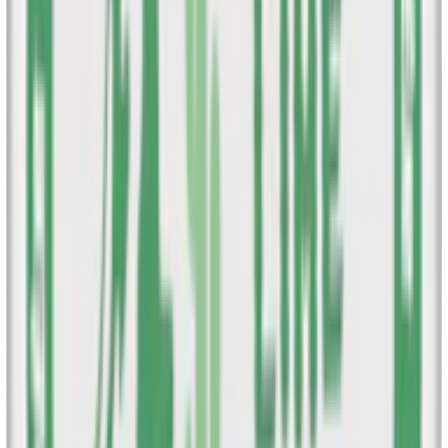
påbörjas, med fokus på att erbjuda unika smaker och en
hållbar design.
November 2021
: lansering av de första Après-produkterna,
inklusive Après Cola och Après Lemon Curd.
Maj 2022
: varumärket börjar expandera internationellt och
etablerar sig som ett premiumalternativ inom tobaksfritt vitt
snus.
November 2023
: lansering av Après Very Berry och
Appletini på den svenska marknaden.
December 2023
: lansering av starkare varianter av Après
Appletini Stark och Après Ice Tea Peach Stark.
April 2024
: lansering av de nya smakerna Après Cactus Lime
och Après Tangerine Spritz
Après – smaker
Après är kanske mest känt för sina unika och raffinerade smaker.
Bland varumärkets mest eftersökta smaker finns Appletini, en frisk
äppelsmak inspirerad av den klassiska cocktailen, samt Cactus Lime,
som kombinerar syrlig lime och sötare kaktus.
Après Cola har en söt och komplex smak med inslag av citrus,
medan Ice Tea Peach kombinerar solmogna persikor med svart te för
en söt och syrlig upplevelse. För de som uppskattar en kylande