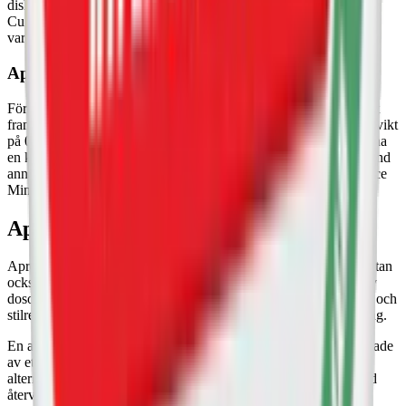
diskretion och känsla under läppen. Smaker som Après Lemon
Curd, Après Cola och Après Ice Tea Peach är några av de många
varianter som finns i detta format.
Après Mini
För de som föredrar ett ännu mer diskret alternativ har Après tagit
fram sitt vita minisnus. Mini-prillorna är ca. 27% mindre med en vikt
på 0,4 gram per prilla. Trots sin lilla storlek levererar mini-prillorna
en komplett upplevelse med både smak och nikotin och finns bland
annat i varianterna Après Cola Mini och Après Raspberry Liqorice
Mini.
Après – design och dosor
Après utmärker sig inte bara genom sitt unika utbud av smaker utan
också genom den omsorg som lagts på design och utformning av
dosorna. Dosorna från Après är utformade med en minimalistisk och
stilren design som reflekterar varumärkets skandinaviska ursprung.
En annan nämnvärd aspekt av Après-dosorna är att de är tillverkade
av ett växtbaserade material, vilket gör dem till ett mer hållbart
alternativ jämfört med traditionella plastdosor. Kom ihåg att alltid
återvinna dina snusdosor enligt din kommuns regler.