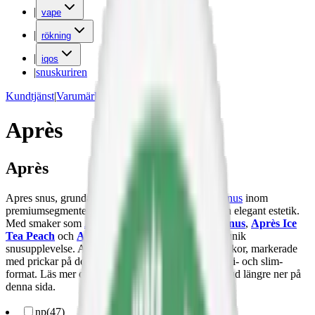
|
vape
|
rökning
|
iqos
|
snuskuriren
Kundtjänst
|
Varumärken
Après
Après
Apres snus, grundat 2020 i Stockholm, är ett
vitt snus
inom
premiumsegmentet som kombinerar unik smak och elegant estetik.
Med smaker som
Après Appletini
,
Après Cola Snus
,
Après Ice
Tea Peach
och
Après Spritz
bjuder Après på en unik
snusupplevelse. Après snus finns i olika nikotinstyrkor, markerade
med prickar på dosan, och är tillgängligt i både mini- och slim-
format. Läs mer om Après snus och dess unika utbud längre ner på
denna sida.
np
(
47
)