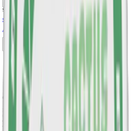
Köp
Stark
Styrka Stark · Slim
Après No.9 Cactus Lime Hypèr Strong
10-pack
298,50 kr
Köp
Föregående
1
2
3
Nästa
Om Apres snus
Efter grundandet i Stockholm 2020 har Après Nicotine AB etablerat
sig som en ledande tillverkare av
vitt snus
, känt för sin eleganta
estetik och sofistikerade smaker. Varumärket strävar efter att erbjuda
en optimal användarupplevelse genom att utveckla
nikotinpåsar
som