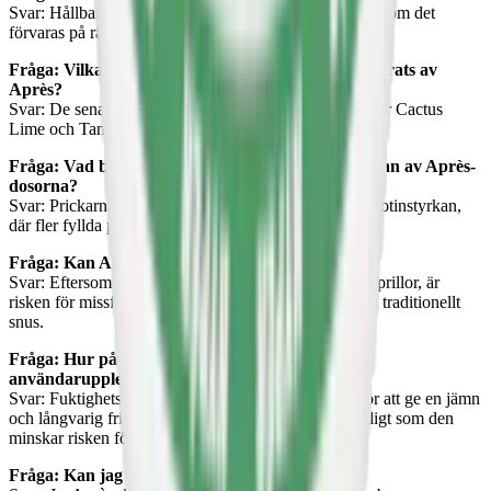
Svar: Hållbarheten för Après snus är cirka 12 månader om det
förvaras på rätt sätt, helst i en kyld miljö.
Fråga: Vilka är de senaste smakerna som har lanserats av
Après?
Svar: De senaste smakerna som har lanserats inkluderar Cactus
Lime och Tangerine Spritz, introducerade under 2024.
Fråga: Vad betyder de olika prickarna på framsidan av Après-
dosorna?
Svar: Prickarna på framsidan av dosorna indikerar nikotinstyrkan,
där fler fyllda prickar betyder en högre styrka.
Fråga: Kan Après snus färga tänderna?
Svar: Eftersom Après är tobaksfritt och består av vita prillor, är
risken för missfärgning av tänderna lägre jämfört med traditionellt
snus.
Fråga: Hur påverkar fuktighetsnivån i prillorna
användarupplevelsen?
Svar: Fuktighetsnivån i Après prillor är balanserad för att ge en jämn
och långvarig frisättning av smak och nikotin, samtidigt som den
minskar risken för rinnighet.
Fråga: Kan jag återvinna Après-dosorna?