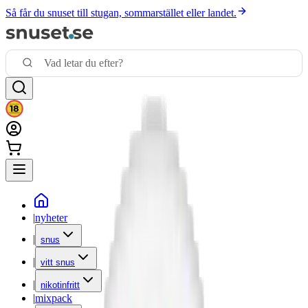
Så får du snuset till stugan, sommarstället eller landet.
|
nyheter
|
snus
|
vitt snus
|
nikotinfritt
|
mixpack