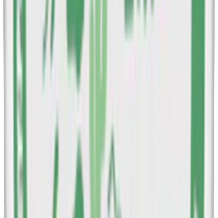
effekt finns både Menthol och Mint i olika styrkor.
Lemon Curd bjuder på en unik kombination av syrlig citron och
krämig sötma, och Raspberry Liqorice förenar sötma från hallon
med lakritsens djup. Tangerine Spritz erbjuder en frisk
mandarinsmak, och Very Berry ger en bärig mix med hallon i fokus.
. . .
Alla Après smaker
Après Appletini (syrligt äpple)
Après Cactus Lime (lime och kaktus)
Après Cola (Cola)
Après Ice Tea Peach (Iste med persika)
Après Lemon Curd (Lemon Curd)
Après Menthol (Mentol)
Après Mint (Mint)
Après Raspberry Liqorice (Hallon och lakrits)
Après Tangerine Spritz (Mandarin)
Après Very Berry (Bär)
Après – nikotinstyrka