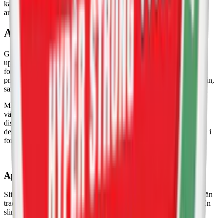
kaliumkarbonater), sötningsmedel (E950, acesulfam K), samt
aromer och nikotin.
Après – format och storlekar
Gällande format och storlekar bjuder Après på en väl avvägt
uppsättning alternativ. Varumärket fokuserar på två huvudsakliga
format: slim och mini. Den noggrant balanserade fukthalten i
prillorna bidrar till en långvarig frisättning av både smak och nikotin,
samtidigt som risken för rinnighet minimeras.
Mini-formatet väger omkring 0,4 gram per prilla. Slim-formatet
väger 0,55 gram per prilla och erbjuder en mer fyllig men ändå
diskret upplevelse. Varje dosa innehåller vanligtvis 20 prillor, med
den totala vikten varierande beroende på formatet. Après finns inte i
formaten superslim och original.
Après Slim
Slim-formatet hos Après har en prilla som är avlånga och smalare än
traditionellt snus, vilket gör dem mindre märkbara under läppen. En
slim-prilla väger 0,55 gram, vilket skapar en balans mellan