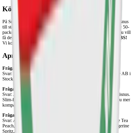
Köp Après snus online
På Snuset.se hittar du Après kompletta sortiment, från milt minisnus
till starkare varianter. Välj dosa, 10-pack, 30-pack eller de större 50-
packen. När du handlar Après på Snuset.se väljer du själv hur du vill
få det levererar: hem, till ett utlämningsställe eller till en box.
OBS!
Vi kontrollerar alltid ålder vid köp och leverans.
Après – frågor och svar
Fråga: Vad är Après?
Svar: Après är ett tobaksfritt vitt snus, skapat av Après Nicotine AB i
Stockholm. Varumärket grundades 2020.
Fråga: Vilka format finns Après snus i?
Svar: Après snus finns i två huvudsakliga format: slim och minisnus.
Slim-formatet är smalt och diskret, medan mini-formatet är ännu mer
kompakt.
Fråga: I vilka smaker finns Après?
Svar: Après finns i smakerna Appletini, Cactus Lime, Cola, Ice Tea
Peach, Lemon Curd, Menthol, Mint, Raspberry Liqorice, Tangerine
Spritz, och Very Berry.