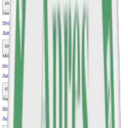
10-pack
298,50 kr
Köp
Stark
Styrka Stark · Slim
Après No.11 Bananas Hypèr Strong
10-pack
298,50 kr
Köp
Mild
Styrka Mild · Slim
Après No.11 Bananas
10-pack
298,50 kr
Köp
Stark
Styrka Stark · Slim
Après No.12 Blueberry Hypèr Strong