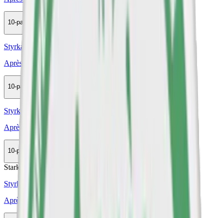
10-pack
298,50 kr
Köp
Styrka Normal · Slim
Après No.7 Very Berry
10-pack
298,50 kr
Köp
Styrka Normal · Slim
Après No.9 Cactus Lime Extra Strong
10-pack
298,50 kr
Köp
Stark
Styrka Stark · Slim
Après No.8 Raspberry Liqorice Hypèr Strong