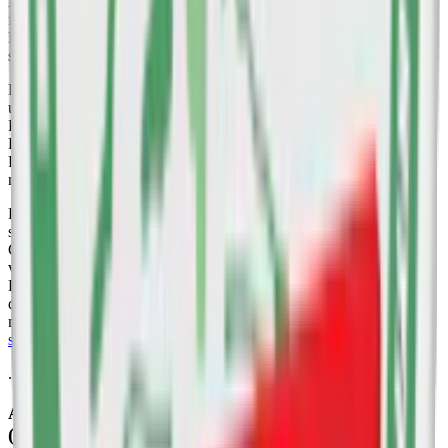
Après erbjuder ett brett spektrum av styrkor. Nikotinstyrkan varierar
från milda 3,2 mg per prilla till strax under stark på 8,3 mg per prilla.
De mildare varianterna med 3,2 mg nikotin per prilla finns i smaker
som Cola, Raspberry Liqorice, Ice Tea Peach och Menthol.
För snusare som söker en något starkare men fortfarande mild
upplevelse finns Après slim-varianter med 4,4 mg nikotin per prilla.
Dessa inkluderar smaker som Cola, Lemon Curd, Mint, Ice Tea
Peach, Very Berry, Appletini, Cactus/Lime, Tangerine Spritz, och
Raspberry Liqorice. Denna styrka ger en påtaglig men ändå mildare
nikotinupplevelse i ett slimmat format.
För dem som föredrar en mer intensiv nikotinupplevelse finns Après
snus med 8,3 mg nikotin per prilla. I denna styrka finns smakerna
Cola, Appletini, Menthol, Lemon Curd, och Ice Tea Peach. Dessa
varianter ligger strax under den nivå som anses vara starkt vitt snus.
Du kan enkelt identifiera produktens styrka genom prickarna på
dosans framsida, där fler fyllda prickar indikerar en högre
nikotinstyrka. Après finns idag inte som
nikotinfritt snus
,
starkt vitt
snus
eller
extra starkt vitt snus
.
. . .
Après nikotinstyrkor från mild till strax under stark
(milligram nikotin per prilla)