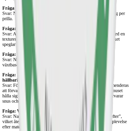
Fråga: Hur starkt är Après snus?
Svar: Nikotinstyrkan hos Après varierar från 3,2 mg till 8,3 mg per
prilla.
Fråga: Vad gör designen hos Après unik?
Svar: Après-dosorna har en minimalistisk och sober design med en
texturerad yta och är tillverkade av växtbaserade material, vilket
speglar varumärkets engagemang för hållbarhet.
Fråga: Innehåller Après snus tobak?
Svar: Nej, Après snus är helt tobaksfritt och tillverkat av
växtbaserade material.
Fråga: Hur ska jag förvara mitt Après snus för bästa
hållbarhet?
Svar: För att bevara fukten och smaken i Après snus rekommenderas
att förvara det i en kyld miljö. Om det förvaras korrekt kan snuset
hålla sig fräscht i upp till 12 månader. Läs mer om hur du förvarar
snus och vitt snus här:
Förvara snus på rätt sätt
.
Fråga: Vad betyder “Après”?
Svar: Namnet “Après” kommer från det franska ordet för “efter”,
vilket återspeglar varumärkets avsikt att skapa en njutbar upplevelse
efter maten eller i avslappnade stunder.