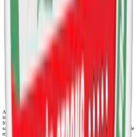
Après Cola Mild Mini
:
3,2
(
milt vitt snus
)
Après Raspberry Liqorice Mild Mini
:
3,2
(milt vitt snus)
Après Ice Tea Peach Mild Mini
:
3,2
(milt vitt snus)
Après Menthol Mild Mini
:
3,2
(milt vitt snus)
Après Cola Slim
:
4,4
(milt vitt snus)
Après Lemon Curd Slim
:
4,4
(milt vitt snus)
Après Mint Slim
:
4,4
(milt vitt snus)
Après Ice Tea Peach Slim
:
4,4
(milt vitt snus)
Après Very Berry
:
4,4
(milt vitt snus)
Après Appletini
:
4,4
(milt vitt snus)
Après Cactus/Lime
:
4,4
(milt vitt snus)
Après Tangerine Spritz
:
4,4
(milt vitt snus)
Après Raspberry Liqorice Slim
:
4,4
(milt vitt snus)
Après Cola Stark Slim
:
8,3
(
normalstarkt vitt snus
)
Après Appletini Stark Slim
:
8,3
(normalstarkt vitt snus)
Après Menthol Stark Slim
:
8,3
(normalstarkt vitt snus)
Après Lemon Curd Stark
:
8,3
(normalstarkt vitt snus)
Après Ice Tea Peach Stark Slim
:
8,3
(normalstarkt vitt snus)
Après snus är tillverkat av en blandning av noggrant utvalda
ingredienser för att ge en optimal smak- och nikotinupplevelse.
Ingredienserna inkluderar fyllningsmedel (E460, cellulosa), vatten,
salt, förtjockningsmedel (E401, natriumalginat), fuktighetsbevarande
medel (E1520, propan-1,2-diol), surhetsreglerande medel (E501,