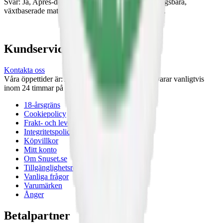
Svar: Ja, Après-dosorna är tillverkade av återvinningsbara,
växtbaserade material och kan återvinnas som plast.
Kundservice
Kontakta oss
Våra öppettider är: Alla dagar 08:00 - 18:00 Vi svarar vanligtvis
inom 24 timmar på vardagar.
18-årsgräns
Cookiepolicy
Frakt- och leveransvillkor
Integritetspolicy
Köpvillkor
Mitt konto
Om Snuset.se
Tillgänglighetsredogörelse
Vanliga frågor
Varumärken
Ånger
Betalpartner