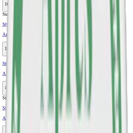
10-pack
298,50 kr
Köp
Stark
Styrka Stark · Slim
Après No.1 Menthol Hypèr Strong
10-pack
298,50 kr
Köp
Styrka Normal · Slim
Après No.8 Raspberry Liqorice Extra Strong
10-pack
298,50 kr
Köp
Stark
Styrka Stark · Slim
Après No.3 Lemon Curd Hypèr Strong
10-pack
298,50 kr