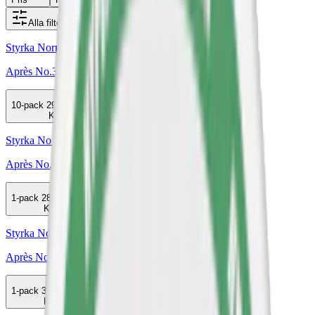
Alla filter
Styrka Normal · Slim
Après No.3 Lemon Curd
10-pack
298,50 kr
Köp
Styrka Normal · Slim
Après No.8 Raspberry Liqorice
1-pack
28,90 kr
Köp
Styrka Normal · Slim
Après No.5 Ice Tea Peach
1-pack
34,90 kr
Köp