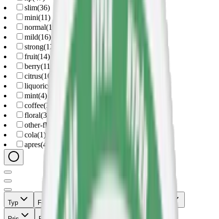
slim
(
36
)
mini
(
11
)
normal
(
19
)
mild
(
16
)
strong
(
12
)
fruit
(
14
)
berry
(
11
)
citrus
(
10
)
liquorice
(
4
)
mint
(
4
)
coffee
(
3
)
floral
(
3
)
other-flavor
(
3
)
cola
(
1
)
apres
(
47
)
Typ
Format
Styrka
Smak
Märke
Pris
Relevans