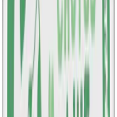
är noggrant anpassade efter kundernas behov, och som samtidigt
framhäver en stilfull och personlig touch.
Nikotinstyrkan i Après-produkter varierar mellan 0,8% och 1,5%,
beroende på prillans storlek och vikt. Varje dosa innehåller 20
prillor, tillgängliga i både mini- och slim-format, med ett
nikotininnehåll som sträcker sig från 3,2 till 8,3 milligram per prilla.
För närvarande erbjuder Après ett brett sortiment av smaker,
inklusive både klassiska alternativ som mint och mer innovativa
varianter som lemon curd. Sedan lanseringen av sina första
produkter i november 2021, däribland de populära Après Cola och
Lemon Curd, har varumärket fortsatt att expandera sitt utbud med
nya och kreativa smakkombinationer samt olika nikotinstyrkor, för
att möta olika användares preferenser.
Med ett starkt fokus på hållbarhet förenar Après sin moderna
produktdesign med miljövänliga förpackningar, vilket ytterligare
stärker deras engagemang för både kvalitet och miljöansvar.
Nyheter om Après
Augusti 2020
: Après Nicotine AB grundas i Stockholm med
fokus på att skapa ett premiumsnus fritt från tobak.
Januari 2021
: utvecklingen av de första Après-produkterna