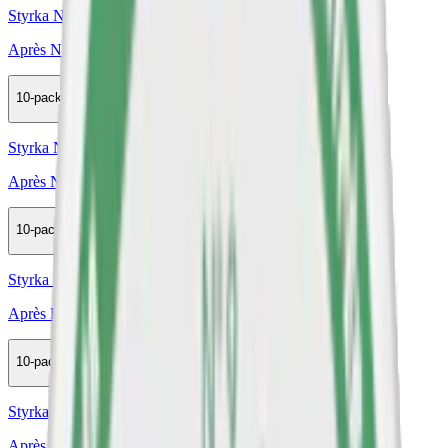
Styrka Normal · Slim
Après No.4 Cola
10-pack
298,50 kr
Köp
Styrka Normal · Slim
Après No.5 Ice Tea Peach Extra Strong
10-pack
298,50 kr
Köp
Styrka Normal · Slim
Après No.10 Tangerine Spritz
10-pack
239,50 kr
Köp
Styrka Normal · Slim
Après No.2 Mint