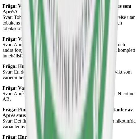
Fråga: Vad är fördelen med att använda tobaksfritt snus som
Après?
Svar: Tobaksfritt snus som Après erbjuder en nikotinupplevelse utan
tobakens negativa effekter, såsom missfärgning av tänder och
tobaksdoft.
Fråga: Vilka ingredienser används i Après snus?
Svar: Après snus är tillverkat av växtfibrer, nikotin, aromer och
andra förtjockningsmedel, helt fritt från tobak. Du hittar en komplett
innehållsförteckning på produktsidorna.
Fråga: Hur många prillor finns i en dosa Après snus?
Svar: En dosa Après snus innehåller alltid 20 prillor, med vikt som
varierar beroende på om det är slim eller mini-format.
Fråga: Var tillverkas Après snus?
Svar: Après snus tillverkas i Stockholm, Sverige, av Après Nicotine
AB.
Fråga: Finns det planer på att lansera nikotinfria varianter av
Après snus?
Svar: Det finns inga kommunicerade planer på att lansera nikotinfria
varianter av Après snus för närvarande.
Fråga: Hur lång är hållbarheten på Après snus?