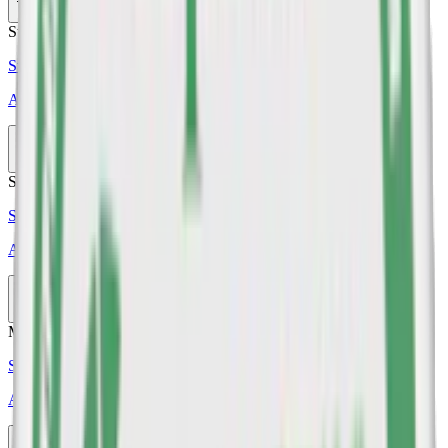
Köp
Stark
Styrka Stark · Slim
Après No.4 Cola Hypèr Strong
10-pack
298,50 kr
Köp
Stark
Styrka Stark · Slim
Après No.10 Tangerine Spritz Hypèr Strong
10-pack
239,50 kr
Köp
Mild
Styrka Mild · Slim
Après No.12 Blueberry
10-pack
298,50 kr