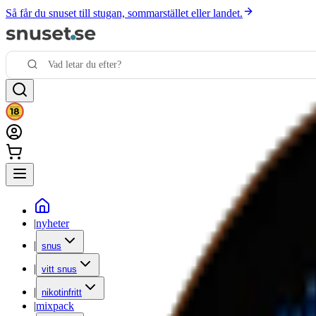
Så får du snuset till stugan, sommarstället eller landet.
|
nyheter
|
snus
|
vitt snus
|
nikotinfritt
|
mixpack