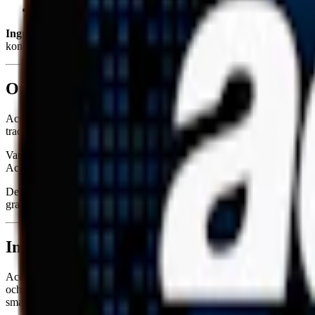
Smak:
chili
/
guarana
Ingredienser:
växtfibrer, sötningsmedel (E968, erytritol), xylitol, s
konserveringsmedel (E202, kaliumsorbat) samt aromer och vatten.
Om Ace X Guarana Chili Boost
Ace X Guarana Chili Boost ger en kraftig upplevelse i både smak och n
traditionellt snus.
Varje prilla har en torrare utsida och en något fuktigare insida för 
Ace X Guarana Chili Boost definitivt kännas under läppen.
De helvita prillorna består bland annat av växtfiber, vatten, salt och 
gram och innehåller 8 milligram nikotin. Nikotininnehållet är 1,6 proc
Information om varumärket Ace X
Ace X är det starkaste tobaksfria vita snuset från
Ministry of Snus
, nu
och originalformat, erbjuder Ace X en kraftfull nikotinupplevelse m
smaker.