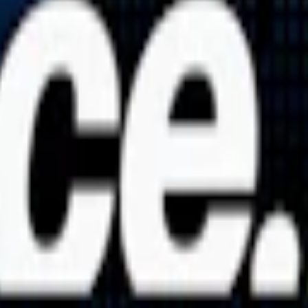
urhetsreglerande medel (E500, soda), förtjockningsmedel (E401, natriuma
ikotin. Tillverkat av danska Ministry of Snus, är detta vita tobaksfria
en ihållande smak och frigörande av nikotin. Med en normal nikotinstyrk
sötningsmedel. Se detaljerna i innehållsförteckningen ovan. Varje dosa inn
ent.
mera en del av STG (
Scandinavian Tobacco Group
) sedan 2024. Med en
ed återvinningsbara dosor. Smaker som
Honeydew Black Pepper
och
G