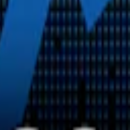
pack
369,50 kr
36,95 kr
/st
30-pack
1 084,80 kr
36,16 kr
/st
50-pack
1
Vitt Snus