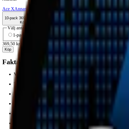
Ace X
Annan smak
Chili
Normal
Slim
Torr Portion
Vitt snus
10-pack
369,50 kr
Köp
Välj antal dosor
1-pack
41,90 kr
41,90 kr
/st
5-pack
184,50 kr
36,90 kr
/st
10-
369,50 kr
/
10-pack
Köp
Fakta om Ace X Guarana Chili Boost Slim 
Varumärke:
Ace X
Tillverkare:
Ministry of Snus
Snustyp:
vitt snus
Torrhet:
normal
Styrka
:
normalstarkt vitt snus
Format/storlek:
slim