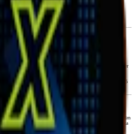
lginat), sötningsmedel (E959, neohesperidin dc), salt,
 snus i slim portion-format något smalare och mer långsmalt än
a (under 10 mg nikotin per prilla) och smak av stark habanero, kommer
ehåller 20 prillor med en totalvikt på 10 gram. Varje prilla väger 0,5
 nikotinhalt på upp till 11,6 mg per prilla och tillgängliga i både slim
uarana Chili Boost
gör Ace X till ett varumärke med verkligt unika