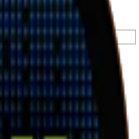
 749 kr
34,98 kr
/st