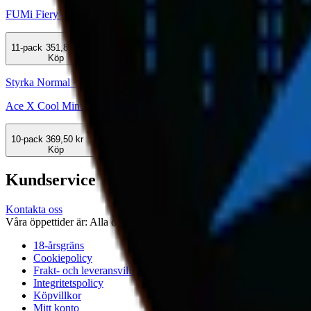
FUMi Fiery Mango Strong 4
11-pack
351,89 kr
Köp
Styrka Normal · Slim
Ace X Cool Mint
10-pack
369,50 kr
Köp
Kundservice
Kontakta oss
Våra öppettider är: Alla dagar 08:00 - 18:00 Vi svarar vanligtvis ino
18-årsgräns
Cookiepolicy
Frakt- och leveransvillkor
Integritetspolicy
Köpvillkor
Mitt konto