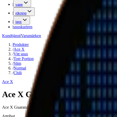
|
vape
|
rökning
|
iqos
|
snuskuriren
Kundtjänst
|
Varumärken
Produkter
/
Ace X
/
Vitt snus
/
Torr Portion
/
Slim
/
Normal
/
Chili
Ace X
Ace X Guarana Chili Boost
Ace X Guarana Chili Boost är ett normalstarkt vitt snus från Ace X i 
Attribut