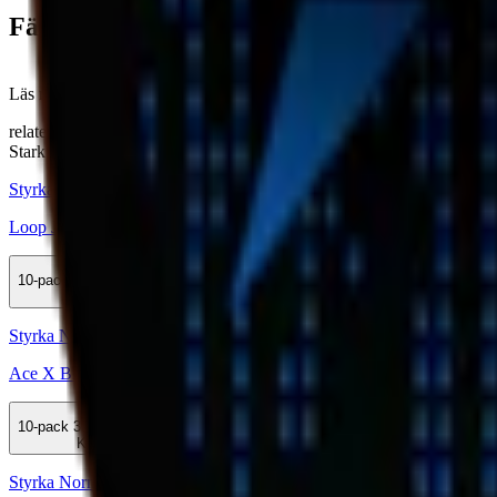
Färskt vitt snus
Läs mer om hur du förvarar Ace X Guarana Chili Boost
här
relaterade produkter
Stark
Styrka Stark · Slim
Loop Jalapeño Lime Strong
10-pack
318,90 kr
Köp
Styrka Normal · Slim
Ace X Black Raspberry Chili
10-pack
369,50 kr
Köp
Styrka Normal · Slim