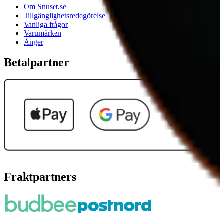
Om Snuset.se
Tillgänglighetsredogörelse
Vanliga frågor
Varumärken
Ånger
Betalpartner
Fraktpartners