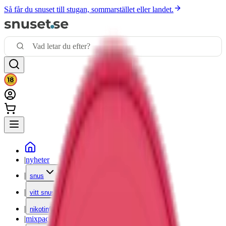
Så får du snuset till stugan, sommarstället eller landet.
|
nyheter
|
snus
|
vitt snus
|
nikotinfritt
|
mixpack