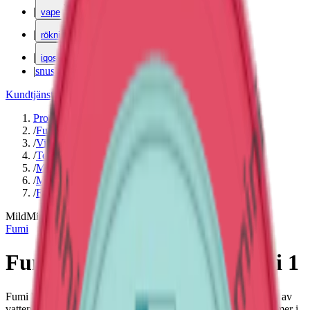
|
vape
|
rökning
|
iqos
|
snuskuriren
Kundtjänst
|
Varumärken
Produkter
/
Fumi
/
Vitt snus
/
Torr Portion
/
Mini
/
Mild
/
Frukt
Mild
Mini
Fumi
Fumi Watermelon Mint Mini 1
Fumi Watermelon Mint Mini 1 är ett tobaksfritt snus med smak av
vattenmelon och mint. Innehåller 4 mg nikotin per prilla. Kommer i