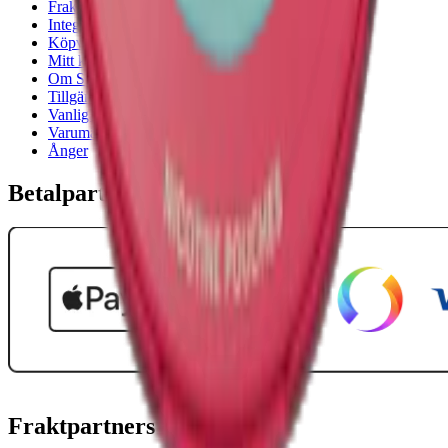
Frakt- och leveransvillkor
Integritetspolicy
Köpvillkor
Mitt konto
Om Snuset.se
Tillgänglighetsredogörelse
Vanliga frågor
Varumärken
Ånger
Betalpartner
Fraktpartners