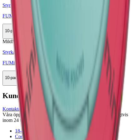
Styrka Mild · Mini
FUMi Freezy Mint Mini 1
10-pack
319,90 kr
Köp
Mild
Mini
Styrka Mild · Mini
FUMi Spearmint Mini 1
10-pack
319,90 kr
Köp
Kundservice
Kontakta oss
Våra öppettider är: Alla dagar 08:00 - 18:00 Vi svarar vanligtvis
inom 24 timmar på vardagar.
18-årsgräns
Cookiepolicy