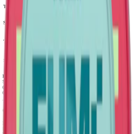
Tillverkare
:
Helix Sweden AB
Format/storlek:
mini
Styrka:
mild vitt snus
Antal prillor:
20 st
Nikotin per prilla:
4
Torrhet:
normal
mg
Snustyp:
vitt snus
Nettovikt per dosa:
7 g
Ingredienser:
Fyllnadsmedel (E460), Vatten, Aromer, Salt,
Surhetsreglerande medel (E330,E500), Fuktighetsbevarande medel
(E1520), Stabiliseringsmedel (E1201), Nikotin, Sötningsmedel
(E950,E955)
.
Om FUMi Watermelon Mint Mini 1
FUMi Watermelon Mint Mini Regular #1 är ett
vitt snus
med en
fruktig och uppfriskande smakprofil där söt vattenmelon tar
huvudrollen, medan minten bidrar med en lätt och svalkande ton.