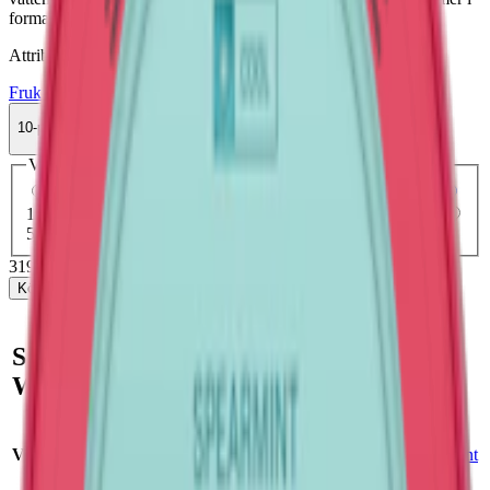
formatet mini.
Attribut
Frukt
Fumi
Mild
Mini
Torr Portion
Vitt snus
10-pack
319,90 kr
Köp
Välj antal dosor
1-pack
36,90 kr
36,90 kr
/st
5-pack
159,90 kr
31,98 kr
/st
10-pack
319,90 kr
31,99 kr
/st
30-pack
953,70 kr
31,79 kr
/st
50-pack
1 574,50 kr
31,49 kr
/st
319,90 kr
/
10-pack
Köp
Snabb fakta om FUMi
Watermelon Mint Mini 1
Varumärke:
Fumi
Smak:
vattenmelon
/
mint