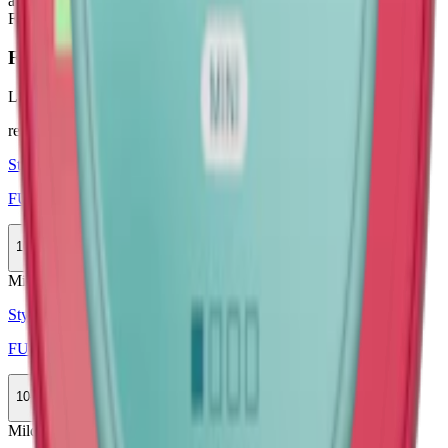
användare som söker ett alternativ till traditionellt snus. Totalt finns
Fumi i 14 olika varianter.
Färskt vitt snus
Läs mer om hur du förvarar FUMi Watermelon Mint 2
här
relaterade produkter
Styrka Normal · Slim
FUMi Watermelon Mint 3
10-pack
319,90 kr
Köp
Mild
Styrka Mild · Slim
FUMi Watermelon Mint 2
10-pack
319,90 kr
Köp
Mild
Mini