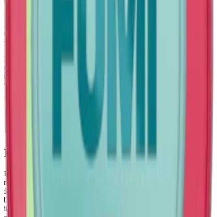
Produkten kommer från FUMi och tillverkas av Helix Sweden AB.
Det kompakta
miniformatet
ger en diskret och bekväm passform
under läppen med minimal synlighet, och prillorna är uppbyggda av
växtfiber med tillsatt nikotin och aromer.
Med 4 mg nikotin per prilla tillhör produkten styrkeklass
mild vitt
snus
, vilket gör den lämplig för dig som föredrar en balanserad
nikotinupplevelse med en lättare och mer uppfriskande smak av
vattenmelon och mint.
Information om varumärket Fumi
Fumi är ett tobaksfritt
vitt snus
från Sverige som kombinerar smak
med design och styrka. Fumi snus finns i flera smaker, vissa typiska
för den skandinaviska paletten. Bland smakerna från Fumi hittar vi
bland annat lakrits-viol, syrligt äpple och hallon-lakrits. Prillorna
innehåller från 4 upp till 11 mg nikotin och är utvecklade för vuxna