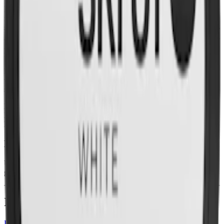
Med en nikotinstyrka på 8 mg per prilla (motsvarande 1%
nikotininnehåll) ligger LD Signum Ume i kategorin normalstarkt
snus. Varje dosa innehåller 20 normalstora prillor, med en vikt av 0,8
gram per prilla och en totalvikt på 16 gram per dosa. En torrare prilla
ger en lägre rinnighet och en längre leverans av både smak och
nikotin.
LD Signum Ume tillverkas av Nordic Snus / JTI. Snuset innehåller
vatten, tobak, fuktighetsbevarare, surhetsreglerare, samt salt och
smakämnen (se komplett förteckning ovan).
Lanserad i juli 2023, LD Signum Ume White Portion är en del av
LD-familjens Signum-serie och tillverkas i snusfabriken i Vårgårda
Kvarn. Se
LD Signum Bergamott här
LD Signum Ume White Portion utgår ur sortimentet
Under 2024 slutade Nordic Snus tillverka LD Signum Ume. Den
går inte längre att beställa.
Information om varumärket LD
LD Snus
lanserades i början av 2000-talet och tillverkas i
Vårgårda