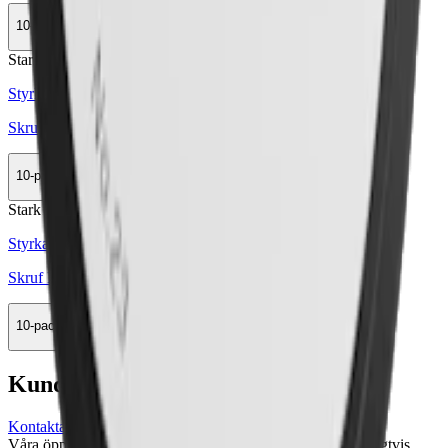
10-pack
279,90 kr
Köp
Stark
Styrka Stark · Large
Skruf No. 22 Original White Portion
10-pack
499,50 kr
Köp
Stark
Styrka Stark · Large
Skruf No. 23 Stark White Portion
10-pack
409,90 kr
Köp
Kundservice
Kontakta oss
Våra öppettider är: Alla dagar 08:00 - 18:00 Vi svarar vanligtvis