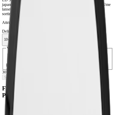
japanska plommon. En prilla innehåller 8 mg nikotin. Signum Ume
lanserades i juli 2023. OBS! LD Signum Ume har utgått ur
sortimentet.
Attribut
Delisted
Frukt
Large
LD
Normal
Snus
Traditionell
Vit Portion
10-pack
307,90 kr
Slut i lager
Välj antal dosor
1-pack
35,90 kr
35,90 kr
/st
10-pack
307,90 kr
30,79 kr
/st
30-pack
917,70 kr
30,59 kr
/st
50-
pack
1 514,50 kr
30,29 kr
/st
307,90 kr
/
10-pack
Slut i lager
Fakta om LD Signum Ume White
Portionssnus
Varumärke:
LD
Tillverkare:
Nordic Snus/JTI