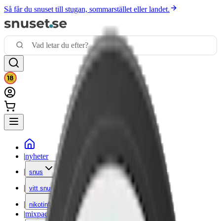
Så får du snuset till stugan, sommarstället eller landet.
|
nyheter
|
snus
|
vitt snus
|
nikotinfritt
|
mixpack