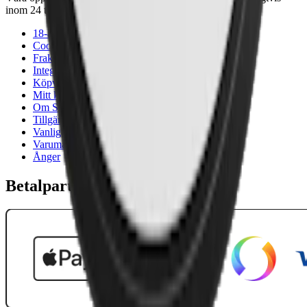
inom 24 timmar på vardagar.
18-årsgräns
Cookiepolicy
Frakt- och leveransvillkor
Integritetspolicy
Köpvillkor
Mitt konto
Om Snuset.se
Tillgänglighetsredogörelse
Vanliga frågor
Varumärken
Ånger
Betalpartner