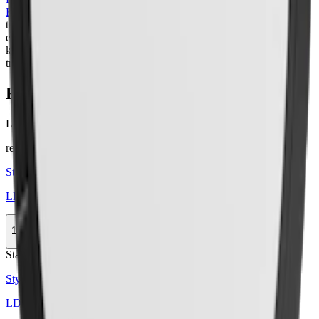
Kvarn av Nordic Snus
, ett företag som även producerar det vita
tobaksfria snuset
Nordic Spirit
. Ägt av JTI sedan 2007, erbjuder LD
en rad olika typer av snus med traditionell tobakssmak och hög
kvalitet. Från LD kan du välja både normalstarkt och
starkt snus
, i
traditionella eller lite torrare prillor (white portion).
Färskt snus
Läs mer om hur du förvarar LD Signum Ume White Portion
här
relaterade produkter
Styrka Normal · Large
LD Signum Bergamott Vit Portion
10-pack
279,90 kr
Köp
Stark
Styrka Stark · Large
LD Signum Bergamott Vit Portion Stark