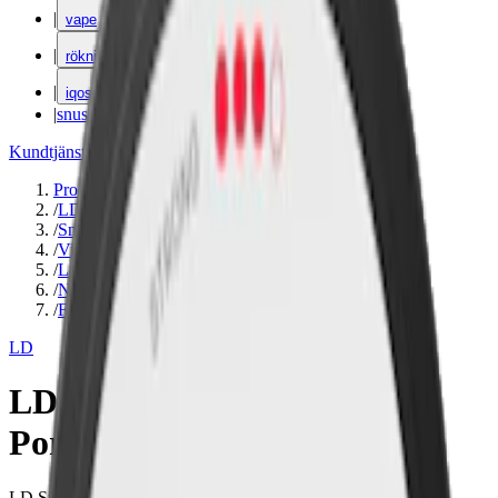
|
vape
|
rökning
|
iqos
|
snuskuriren
Kundtjänst
|
Varumärken
Produkter
/
LD
/
Snus
/
Vit Portion
/
Large
/
Normal
/
Frukt
LD
LD Signum Ume White
Portion
LD Signum Ume White Portion är ett unikt snus med smak av