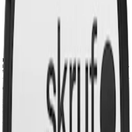
Snustyp:
white portion
Torrhet:
torr
Styrka
:
normalstarkt snus
Format/storlek:
original
Smak:
ljus tobak
/
plommon
Ingredienser:
vatten, salt, tobak, fuktbevarande medel (E1520,
propylenglykol), surhetsreglerande medel (E501, kaliumkarbonater),
samt aromer.
Om LD Signum Ume White Portion
LD Signum Ume är ett
snus
vars smak domineras av ume, även
känd som japansk plommon eller umeboshi. En komplex
smakblandning av surt, salt, en aning bitterhet och umami. Den
intensiva surheten, förstärkt genom fermentering, balanseras av en
djup sälta, medan en lätt bitter underton och en umami-kvalitet
bidrar till smakkomplexiteten.