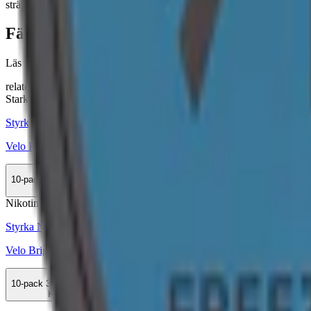
strävar efter att erbjuda anpassade nikotinupplevelser till konsumenter
Färskt vitt snus
Läs mer om hur du förvarar Velo Cool Storm Zero:
"Så förvarar du 
relaterade produkter
Stark
Styrka Stark · Slim
Velo Peppermint Storm
10-pack
359,90 kr
Köp
Nikotinfri
Styrka Nikotinfri · Slim
Velo Bright Peppermint Zero
10-pack
369,90 kr
Köp