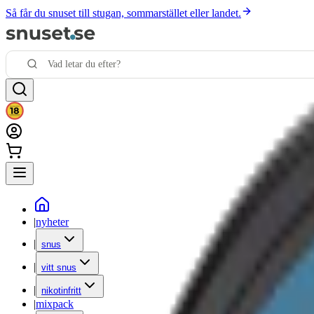
Så får du snuset till stugan, sommarstället eller landet.
|
nyheter
|
snus
|
vitt snus
|
nikotinfritt
|
mixpack