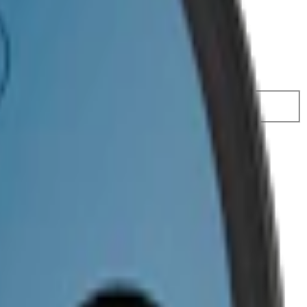
 824,50 kr
36,49 kr
/st