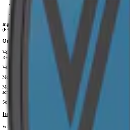
Format/storlek:
slim
Smak:
mint
Ingredienser:
fyllnadsmedel (E460, cellulosa), vatten, salt, aromer, 
(E950, acesulfam k).
Om Velo Cool Storm Zero
Velo Cool Storm Zero markerar en betydande vändpunkt i snusvärlden.
Resultatet är en oöverträffad kylande känsla som sträcker sig långt bor
Velo Zero är ett vitt snus helt befriat från både tobak och nikotin. 
Med sitt slim-portion format består varje dosa av 20 smalare och optime
Med en normal fuktighet och ett innehåll bestående av vatten, fyllna
som inte bara är unik utan även skonsam. Velo, nu med två varianter av ni
Se Velos andra nikotinfria vita snus:
Velo Ice Cool Zero Slim
Information om varumärket Velo
Velo är ett ledande varumärke för tobaksfritt vitt snus från British 