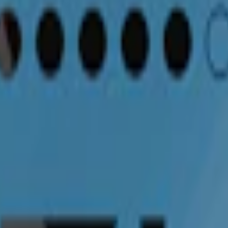
pack
369,90 kr
36,99 kr
/st
30-pack
1 103,70 kr
36,79 kr
/st
50-pack
1
t Vitt Snus