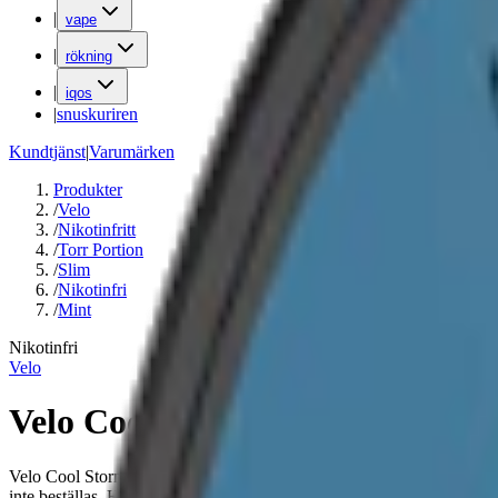
|
vape
|
rökning
|
iqos
|
snuskuriren
Kundtjänst
|
Varumärken
Produkter
/
Velo
/
Nikotinfritt
/
Torr Portion
/
Slim
/
Nikotinfri
/
Mint
Nikotinfri
Velo
Velo Cool Storm Zero
Velo Cool Storm Zero är ett nikotinfritt vitt snus med hög mentolsmak
inte beställas. Här hittar du det aktuella och kompletta sortimentet frå