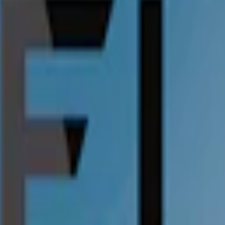
xylitol (E967), förtjockningsmedel (E401, natriumalginat), salmiak (E5
 Som det första nikotinfria snuset från Velo en unik kombination av 
tom traditionella förväntningar.
Velo Cool Storm Zero lanserades av tillverkaren BAT (British American T
rade prillor. Varje prilla väger in på 0,7g, vilket ger en totalvikt av 1
dsmedel, förtjockningsmedel, surhetsreglerande medel samt aromer, lever
kotinfritt vitt snus, fortsätter att leda vägen in i en ny era av nikotinfr
American Tobacco. Lanserat som Lyft 2017 och omdöpt till Velo 2022, ha