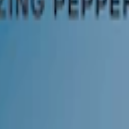
m 24 timmar på vardagar.