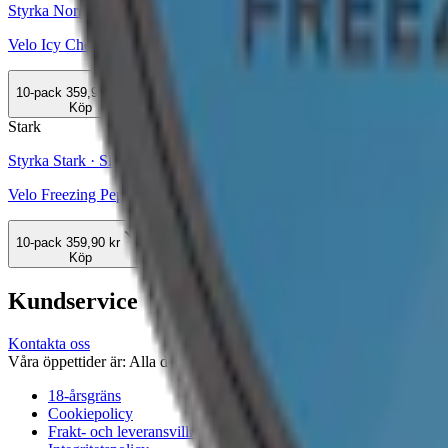
Styrka Normal · Slim
Velo Icy Cherry 3
10-pack
359,90 kr
Köp
Stark
Styrka Stark · Slim
Velo Freezing Peppermint 14
10-pack
359,90 kr
Köp
Kundservice
Kontakta oss
Våra öppettider är: Alla dagar 08:00 - 18:00 Vi svarar vanligtvis ino
18-årsgräns
Cookiepolicy
Frakt- och leveransvillkor