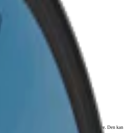
kotin. OBS! Denna nikotinfria Velo tillverkas inte längre. Den kan