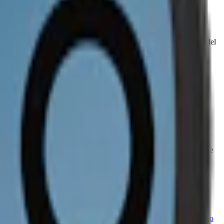
10), surhetsreglerande medel (E500, natriumkarbonater), sötningsmedel
hög mentolsmak, kompletterad med en subtil hint av pepparmynta.
obacco) i september 2023.
4g per dosa. Samma storlek på prillan som Velo vitt snus med nikotin.
erar Velo Cool Storm Zero Slim Nikotinfritt Vitt Snus en upplevelse
ia alternativ.
r märket utökat sitt utbud med innovativa smaker och produkter.
Velo