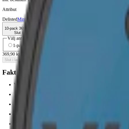
Attribut
Delisted
Mint
Nikotinfri
Nikotinfritt
Slim
Torr Portion
Velo
10-pack
369,90 kr
Slut i lager
Välj antal dosor
1-pack
41,90 kr
41,90 kr
/st
5-pack
184,90 kr
36,98 kr
/st
10-
369,90 kr
/
10-pack
Slut i lager
Fakta om Velo Cool Storm Zero Nikotinfrit
Varumärke:
Velo
Tillverkare:
BAT (British American Tobacco)
Snustyp:
nikotinfritt snus
/
vitt snus
Torrhet:
normal
Styrka
:
nikotinfritt vitt snus