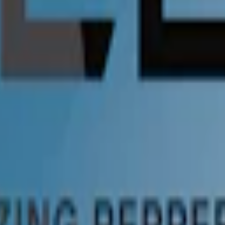
 globalt. Velo tillverkar även
nikotinfritt snus
.
snuset rätt"