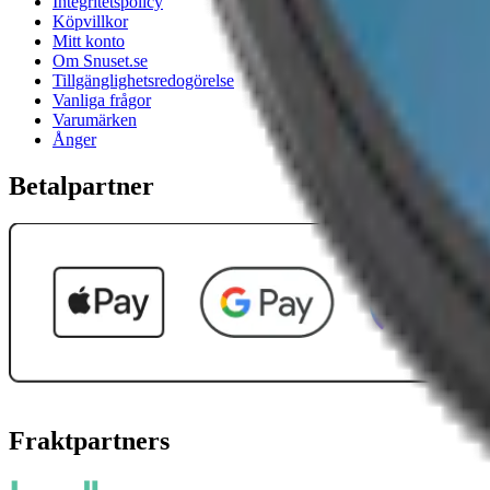
Integritetspolicy
Köpvillkor
Mitt konto
Om Snuset.se
Tillgänglighetsredogörelse
Vanliga frågor
Varumärken
Ånger
Betalpartner
Fraktpartners