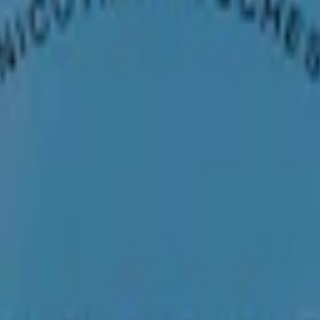
 och kylande känsla, tillverkat av BAT. Innehåller varken tobak eller ni
n Velo