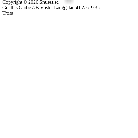
Copyright © 2026
Snuset.se
Get this Globe AB Västra Långgatan 41 A 619 35
Trosa