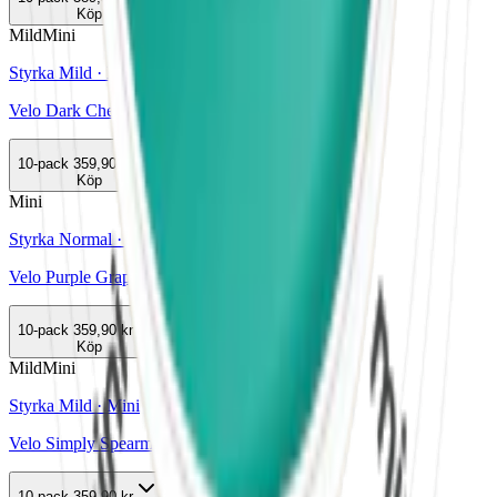
Köp
Mild
Mini
Styrka Mild · Mini
Velo Dark Cherry Mini
10-pack
359,90 kr
Köp
Mini
Styrka Normal · Mini
Velo Purple Grape Mini
10-pack
359,90 kr
Köp
Mild
Mini
Styrka Mild · Mini
Velo Simply Spearmint Mini 1
10-pack
359,90 kr