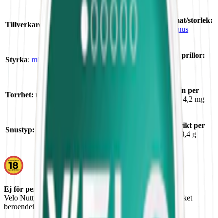
Format/storlek:
Tillverkare:
BAT (British American Tobacco)
minisnus
Antal prillor:
Styrka
:
milt vitt snus
20 st
Nikotin per
Torrhet:
normal
prilla:
4,2 mg
Nettovikt per
Snustyp:
vitt snus
dosa:
8,4 g
Ej för personer under 18 år.
Velo Nutty Virginia Mini innehåller nikotin som är ett mycket
beroendeframkallande ämne.