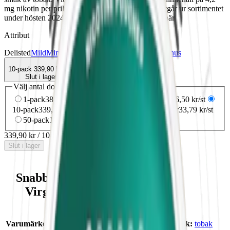
mg nikotin per prilla. OBS! Velo Nutty Virginia utgår ur sortimentet
under hösten 2024. Se Velos kompletta sortiment här
Attribut
Delisted
Mild
Mini
Torr Portion
Traditionell
Velo
Vitt snus
10-pack
339,90 kr
Slut i lager
Välj antal dosor
1-pack
38,90 kr
38,90 kr
/st
5-pack
182,50 kr
36,50 kr
/st
10-pack
339,90 kr
33,99 kr
/st
30-pack
1 013,70 kr
33,79 kr
/st
50-pack
1 674,50 kr
33,49 kr
/st
339,90 kr
/
10-pack
Slut i lager
Snabb fakta om Velo Nutty
Virginia Mini Vitt Snus
Varumärke:
Velo
Smak:
tobak