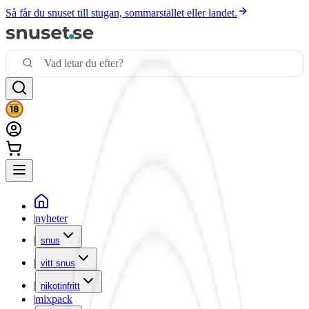
Så får du snuset till stugan, sommarstället eller landet.
|
nyheter
|
snus
|
vitt snus
|
nikotinfritt
|
mixpack