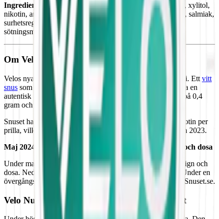
Ingredienser:
vatten, fyllnadsmedel (E460, cellulosa), salt, xylitol,
nikotin, aromer, förtjockningsmedel (E401, natriumalginat), salmiak,
surhetsreglerande medel (E500, natriumkarbonater) och
sötningsmedel (E950, acesulfam k).
Om Velo Nutty Virginia Mini
Velos nya vita och tobaksfria minisnus: Nutty Virginia Mini. Ett
vitt
snus
som är helt utan tobak, men som ändå lyckas återskapa en
autentisk tobakssmak. Detta minisnus har en mindre prilla på 0,4
gram och 20 prillor per dosa.
Snuset har ett lägre nikotininnehåll, med endast 4,2 mg nikotin per
prilla, vilket motsvarar 1% nikotininnehåll. Lanserad hösten 2023.
Maj 2024: Velo Nutty Virginia Mini får sin nya design och dosa
Under maj 2024 får
Velo Nutty Virginia Mini
sin nya design och
dosa. Nedan ser du både den tidigare och den nya dosan. Under en
övergångsperiod kan båda dosorna förekomma hos oss på Snuset.se.
Velo Nutty Virginia Mini utgår ur sortimentet
Under hösten 2024 slutar
BAT
tillverka Velo Nutty Virginia. Den