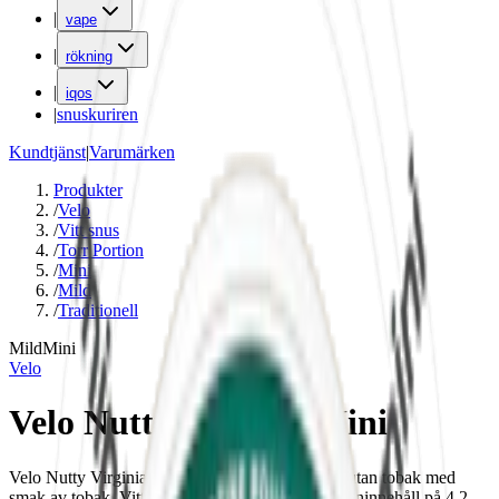
|
vape
|
rökning
|
iqos
|
snuskuriren
Kundtjänst
|
Varumärken
Produkter
/
Velo
/
Vitt snus
/
Torr Portion
/
Mini
/
Mild
/
Traditionell
Mild
Mini
Velo
Velo Nutty Virginia Mini
Velo Nutty Virginia Mini är ett mildare vitt snus utan tobak med
smak av tobak. Vitt snus mini med ett lägre nikotininnehåll på 4,2