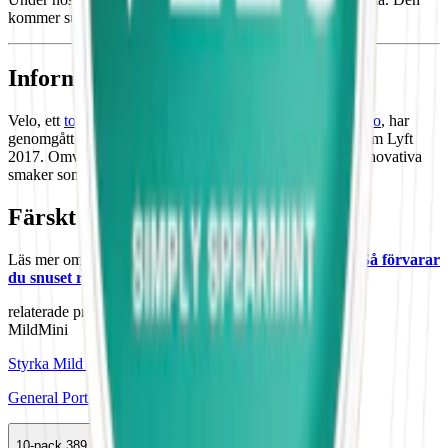
kommer successivt fasas ut för att inte ersättas.
Information om varumärket Velo
Velo, ett
tobaksfritt vitt snus
från
British American Tobacco
, har
genomgått flera transformationsfaser sedan lanseringen som Lyft
2017. Omvandlat till Velo 2022, erbjuder
Velo snus
nu innovativa
smaker som Fresh Jalapeño och Wintery Watermelon.
Färskt vitt snus
Läs mer om hur du förvarar Velo Nutty Virginia Mini:
"Så förvarar
du snuset rätt"
relaterade produkter
Mild
Mini
Styrka Mild · Mini
General Portion Minisnus
10-pack
389,50 kr