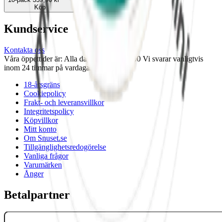
Köp
Kundservice
Kontakta oss
Våra öppettider är: Alla dagar 08:00 - 18:00 Vi svarar vanligtvis
inom 24 timmar på vardagar.
18-årsgräns
Cookiepolicy
Frakt- och leveransvillkor
Integritetspolicy
Köpvillkor
Mitt konto
Om Snuset.se
Tillgänglighetsredogörelse
Vanliga frågor
Varumärken
Ånger
Betalpartner