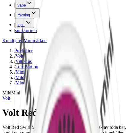
|
vape
|
rökning
|
iqos
|
snuskuriren
Kundtjänst
|
Varumärken
Produkter
/
Volt
/
Vitt snus
/
Torr Portion
/
Mini
/
Mild
/
Mint
Mild
Mini
Volt
Volt Red Swirl Mini
Volt Red Swirl Mini är ett mildare vitt snus med smak av röda bär,
vanilj och mynta. Portionerna har en torrare utsida och innehåller