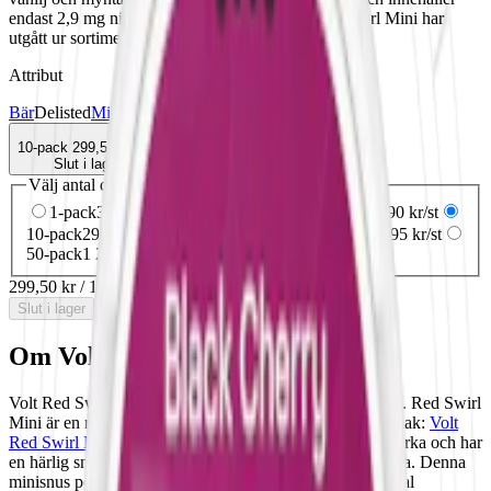
endast 2,9 mg nikotin per prilla. OBS! Volt Red Swirl Mini har
utgått ur sortimentet. Se alternativ från Zyn här
Attribut
Bär
Delisted
Mild
Mini
Mint
Torr Portion
Vitt snus
Volt
10-pack
299,50 kr
Slut i lager
Välj antal dosor
1-pack
37,90 kr
37,90 kr
/st
5-pack
149,50 kr
29,90 kr
/st
10-pack
299,50 kr
29,95 kr
/st
30-pack
838,50 kr
27,95 kr
/st
50-pack
1 248,50 kr
24,97 kr
/st
299,50 kr
/
10-pack
Slut i lager
Om Volt Red Swirl Mini
Volt Red Swirl Mini är en mild och fruktig tobaksfri snus. Red Swirl
Mini är en mindre variant av slim-varianten av samma smak:
Volt
Red Swirl Mild Slim
. Det är ett vitt snus som är mild i styrka och har
en härlig smak av röda bär med inslag av vanilj och mynta. Denna
minisnus portion är något mindre än både slim och original