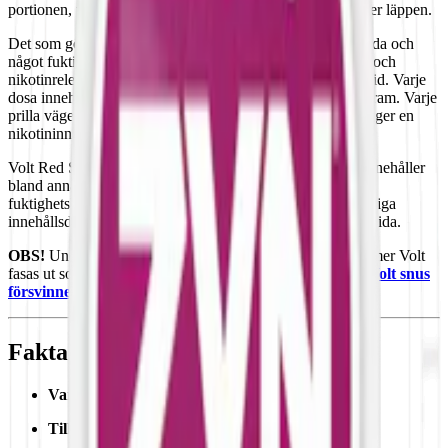
portionen, vilket ger en bekväm och diskret passform under läppen.
Det som gör Volt Red Swirl Mini unikt är dess torrare utsida och
något fuktigare insida. Detta bidrar till en ihållande smak- och
nikotinrelease som varar längre än vad du kanske är van vid. Varje
dosa innehåller 20 prillor och totalvikten av snuset är 10 gram. Varje
prilla väger 0,5 gram och innehåller 2,9 mg nikotin, vilket ger en
nikotininnehåll på 0,57%.
Volt Red Swirl Mini är tillverkat av Swedish Match och innehåller
bland annat fyllnadsmedel (E460, cellulosa) och
fuktighetsbevarande medel (E422, glycerol). Den fullständiga
innehållsdeklarationen hittar du längre ner på denna webbsida.
OBS!
Under oktober, november och december 2024 kommer Volt
fasas ut som varumärke. Läs mer om förändringarna här:
Volt snus
försvinner, förändras och byter namn
.
Fakta om Volt Red Swirl Mini Mild
Varumärke:
Volt
Tillverkare:
Swedish Match