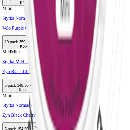
Köp
Mini
Styrka Normal · Mini
Velo Purple Grape Mini
10-pack
359,90 kr
Köp
Mild
Mini
Styrka Mild · Mini
Zyn Black Cherry Mini 2
5-pack
149,90 kr
Köp
Mini
Styrka Normal · Mini
Zyn Black Cherry Mini 4
5-pack
154,50 kr