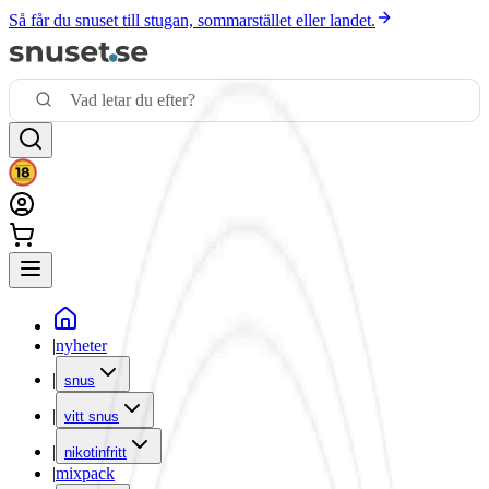
Så får du snuset till stugan, sommarstället eller landet.
|
nyheter
|
snus
|
vitt snus
|
nikotinfritt
|
mixpack