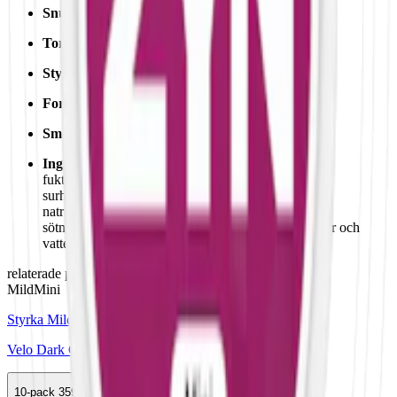
Snustyp:
vitt snus
Torrhet:
torr
Styrka
:
milt vitt snus
Format/storlek:
vitt minisnus
Smak:
röda bär
/
mint
Ingredienser:
fyllnadsmedel (E460, cellulosa),
fuktighetsbevarande medel (E422, glycerol),
surhetsreglerande medel (E334, l-vinsyra; E500,
natriumkarbonater; E509, kalciumklorid), nikotin,
sötningsmedel (E950, acesulfam k), salt samt aromer och
vatten.
relaterade produkter
Mild
Mini
Styrka Mild · Mini
Velo Dark Cherry Mini
10-pack
359,90 kr