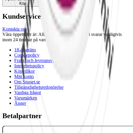
Köp
Kundservice
Kontakta oss
Våra öppettider är: Alla dagar 08:00 - 18:00 Vi svarar vanligtvis
inom 24 timmar på vardagar.
18-årsgräns
Cookiepolicy
Frakt- och leveransvillkor
Integritetspolicy
Köpvillkor
Mitt konto
Om Snuset.se
Tillgänglighetsredogörelse
Vanliga frågor
Varumärken
Ånger
Betalpartner