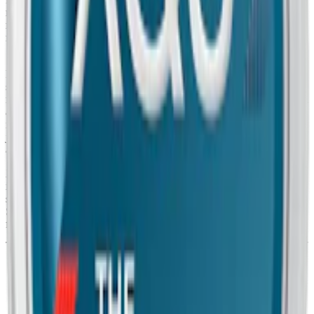
mjukare minttyp som ofta förknippas med tuggummi snarare än
mentol. Smaken har en sötare och rundare ton, vilket ger en mildare
mintupplevelse i jämförelse med snus med tydlig kylverkan. Xqs
Spearmint är tobaksfri.
Prillorna hos Xqs utformade för att ligga diskret under läppen. Den
slimmade prilla väger 0,5 gram och innehåller 8 mg nikotin, vilket
motsvarar en nikotinhalt på 1,6 %. Slim-formatet innebär att prillorna
är smalare än traditionella large-prillor, men har samma längd. Den
normala fukthalten i innehållet gör att både smak och nikotin frigörs
jämnt och kontrollerat. En dosa innehåller 20 prillor och totalvikten
är 10 gram.
Xqs är ett varumärke som helt utesluter tobak i sina prillor. I stället
innehåller Xqs Spearmint fyllnadsmedel, vatten, salt, aromer, nikotin
samt sötnings- och stabiliseringsmedel. Snuset tillverkas i Sverige av
Scandinavian Tobacco Group och ingår i ett sortiment som
fokuserar på tydliga smaker i diskreta format – alltid utan tobak.