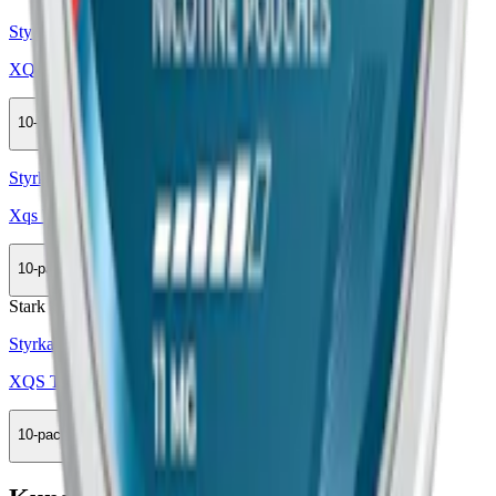
Styrka Stark · Slim
XQS The Peppermint 10 mg 4
10-pack
289,90 kr
Köp
Styrka Normal · Slim
Xqs Wintergreen 8 mg 4
10-pack
349,50 kr
Köp
Stark
Styrka Stark · Slim
XQS The Menthol 11 mg 5
10-pack
289,90 kr
Köp