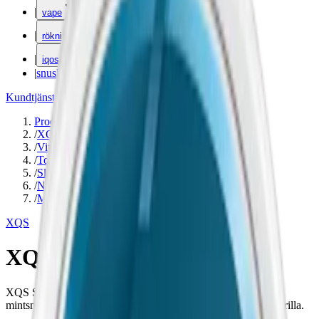
|
vape
|
rökning
|
iqos
|
snuskuriren
Kundtjänst
|
Varumärken
Produkter
/
XQS
/
Vitt snus
/
Torr Portion
/
Slim
/
Normal
/
Mint
XQS
XQS Spearmint 8 mg 4
XQS Spearmint 8 mg är ett vitt snus i slimformat med mild
mintsmak av spearmint. Tobaksfri och med 8 mg nikotin per prilla.