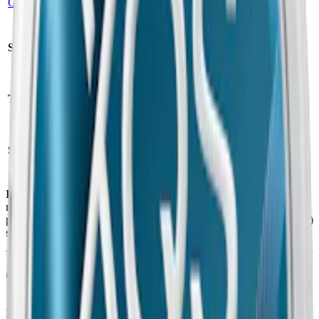
Group)
slim
Antal prillor:
Styrka:
normalstarkt vitt snus
20
st
Nikotin per
Torrhet:
normal
prilla:
8
mg
Nettovikt per
Snustyp:
vitt snus
dosa:
10
g
Ingredienser:
fyllnadsmedel (E460, cellulosa), vatten, nikotin,
mintaromer, salt, fuktighetsbevarande medel (E1520,
propylenglykol), surhetsreglerande medel (E500, natriumkarbonater)
samt sötningsmedel (E955, sukralos).
Om XQS Spearmint 8 mg
Xqs Spearmint 8 mg är ett
vitt snus med mintsmak
som skiljer sig
från klassiska, kalla mintvarianter. Här används spearmint – en