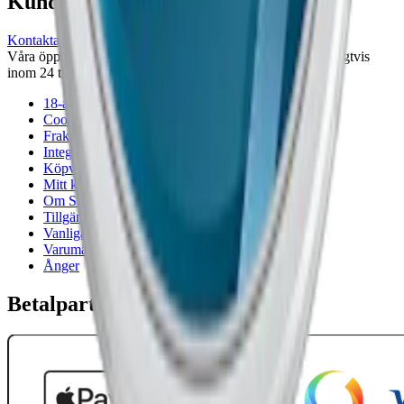
Kundservice
Kontakta oss
Våra öppettider är: Alla dagar 08:00 - 18:00 Vi svarar vanligtvis
inom 24 timmar på vardagar.
18-årsgräns
Cookiepolicy
Frakt- och leveransvillkor
Integritetspolicy
Köpvillkor
Mitt konto
Om Snuset.se
Tillgänglighetsredogörelse
Vanliga frågor
Varumärken
Ånger
Betalpartner