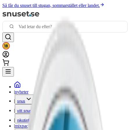
Så får du snuset till stugan, sommarstället eller landet.
|
nyheter
|
snus
|
vitt snus
|
nikotinfritt
|
mixpack