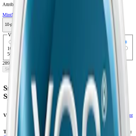
Attribut
Mint
Normal
Slim
Torr Portion
Vitt snus
XQS
10-pack
289,90 kr
Slut i lager
Välj antal dosor
1-pack
33,90 kr
33,90 kr
/st
5-pack
154,50 kr
30,90 kr
/st
10-pack
289,90 kr
28,99 kr
/st
30-pack
863,70 kr
28,79 kr
/st
50-pack
1 424,50 kr
28,49 kr
/st
289,90 kr
/
10-pack
Slut i lager
Snabb fakta om XQS
Spearmint 8 mg 4 Vitt Snus
Varumärke:
XQS
Smak:
spearmint
Tillverkare:
STG (Scandinavian Tobacco
Format/storlek: