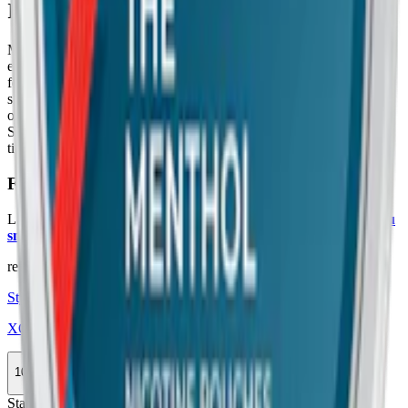
Information om varumärket Xqs
Med rötterna i Jämtland och smaken från världens alla hörn är Xqs
ett märke inom
tobaksfritt vitt snus
med svensk kvalitet och smak i
fokus. Genom att kombinera svenska traditioner med modern
smakutveckling har Xqs tagit fram smaker som
Blueberry Mint
och
Orange Apple
. Totalt finns det drygt 20 varianter av Xqs på
Snuset.se. Xqs finns både som slimmad och
miniprilla
. Från samma
tillverkare, STG, kommer också Ström och
Ace X snus
.
Färskt vitt snus
Läs mer om hur du förvarar Xqs Spearmint 8 mg:
"Så förvarar du
snuset rätt"
relaterade produkter
Styrka Normal · Slim
XQS The Spearmint 6 mg 3
10-pack
289,90 kr
Köp
Stark