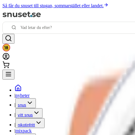
Så får du snuset till stugan, sommarstället eller landet.
|
nyheter
|
snus
|
vitt snus
|
nikotinfritt
|
mixpack