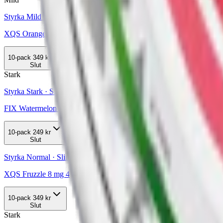
Styrka Mild · Slim
XQS Orange Apple 4 mg 2
10-pack
349 kr
Slut
Stark
Styrka Stark · Slim
FIX Watermelon Ice #5 Stark Slim
10-pack
249 kr
Slut
Styrka Normal · Slim
XQS Fruzzle 8 mg 4
10-pack
349 kr
Slut
Stark