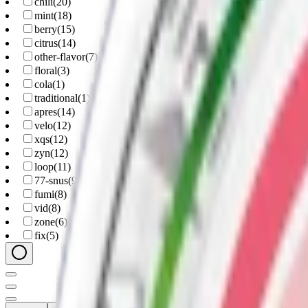
chili
(
20
)
mint
(
18
)
berry
(
15
)
citrus
(
14
)
other-flavor
(
7
)
floral
(
3
)
cola
(
1
)
traditional
(
1
)
apres
(
14
)
velo
(
12
)
xqs
(
12
)
zyn
(
12
)
loop
(
11
)
77-snus
(
9
)
fumi
(
8
)
vid
(
8
)
zone
(
6
)
fix
(
5
)