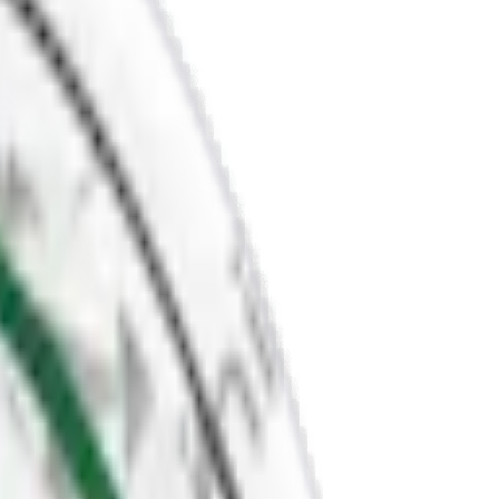
Zafari
med flera.