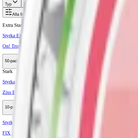
Typ
Format
Styrka
Smak
Märke
Pris
Alla filter
Extra Stark
Mini
Styrka Extra Stark · Mini
On! Tropical Spice 6mg Mini
50-pack
1 824 kr
Slut
Stark
Styrka Stark · Slim
Zixs Exotic Chill Stark Slim
10-pack
299,50 kr
Slut
Styrka Normal · Slim
FIX Pineapple Rum Coconut #4 Slim