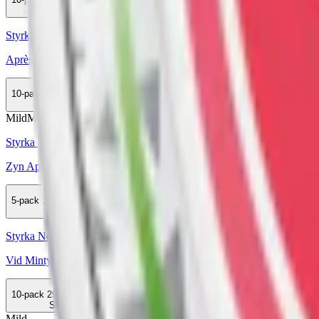
Slut
Styrka Normal · Slim
Après No.6 Appletini Extra Strong
10-pack
285,50 kr
Slut
Mild
Mini
Styrka Mild · Mini
Zyn Apple Mint Mini 2
5-pack
154,50 kr
Slut
Styrka Normal · Slim
Vid Minty Apple
10-pack
299,50 kr
Slut
Mild