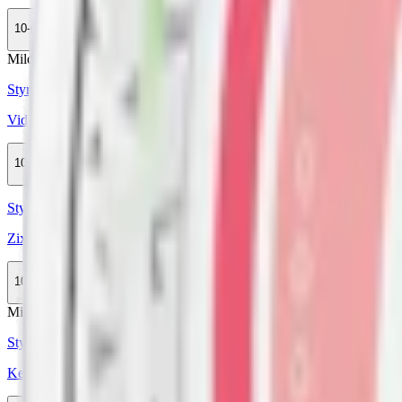
10-pack
249 kr
Slut
Mild
Mini
Styrka Mild · Mini
Vid Watermelon Mild Mini
10-pack
299,50 kr
Slut
Styrka Normal · Large
Zixs Melon Rush Original
10-pack
299,50 kr
Slut
Mild
Styrka Mild · Slim
Kelly White Sweet Peach 4