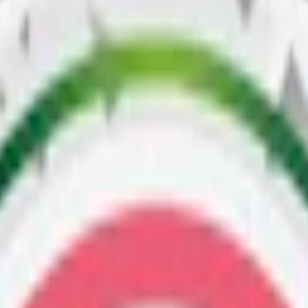
lon till syrliga äpplen och mango från
Velo
,
Loop
,
Kelly White
,
Zixs
,