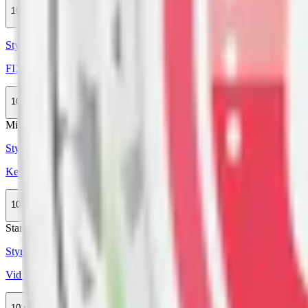
10-pack
299,50 kr
Slut
Styrka Normal · Slim
FIX Strawberry Kiwi #4 Slim
10-pack
249 kr
Slut
Mild
Styrka Mild · Slim
Kelly White Sweet Melon Mint
10-pack
299,50 kr
Slut
Stark
Styrka Stark · Slim
Vid Hot Pineapple
10-pack
299,50 kr