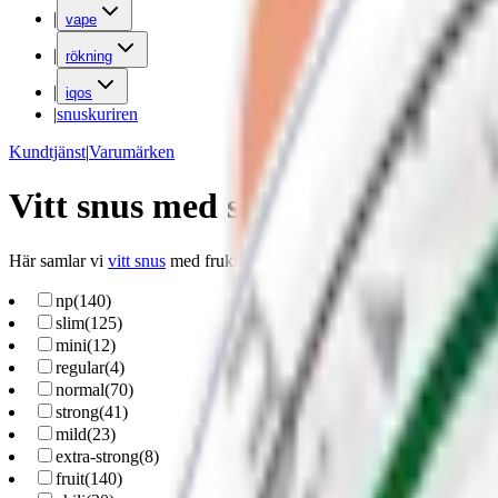
|
vape
|
rökning
|
iqos
|
snuskuriren
Kundtjänst
|
Varumärken
Vitt snus med smak av frukt
Här samlar vi
vitt snus
med fruktsmak. Från söt persika, ananas och me
np
(
140
)
slim
(
125
)
mini
(
12
)
regular
(
4
)
normal
(
70
)
strong
(
41
)
mild
(
23
)
extra-strong
(
8
)
fruit
(
140
)