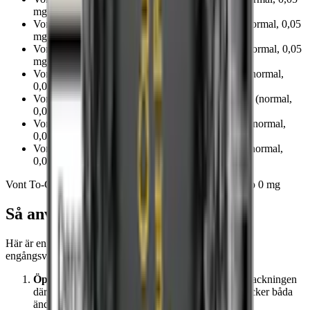
mg nikotin per puff)
Vont To-Go Ruby Grape:
20
mg nikotin per ml (normal, 0,05
mg nikotin per puff)
Vont To-Go Sharp Apple:
20
mg nikotin per ml (normal, 0,05
mg nikotin per puff)
Vont To-Go Slushy Peach:
20
mg nikotin per ml (normal,
0,05 mg nikotin per puff)
Vont To-Go Smooth Vanilla:
20
mg nikotin per ml (normal,
0,05 mg nikotin per puff)
Vont To-Go Sweet Mango:
20
mg nikotin per ml (normal,
0,05 mg nikotin per puff)
Vont To-Go Sweet Melon:
20
mg nikotin per ml (normal,
0,05 mg nikotin per puff)
Vont To-Go finns också som nikotinfri vape: Vont To-Go 0 mg
Så använder du en Vont To-Go
Här är en steg-för-steg-guide om hur du använder Vont
engångsvape.
Öppna förpackningen
: Börja med att öppna förpackningen
där din Vont To-Go finns. Ta bort skydden som täcker båda
ändarna på vapen.