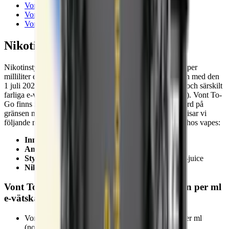
Vont To-Go Smooth Vanilla
(vanilj)
Vont To-Go Sweet Mango
(mango)
Vont To-Go Sweet Melon
(melon)
Nikotinstyrka hos Vont To-Go
Nikotinstyrkan i engångsvapes mäts i ”milligram nikotin per
milliliter e-vätska”. Det gäller även Vont To-Go. Från och med den
1 juli 2022 delas vapes in i två kategorier: normal styrka och särskilt
farliga e-vätskor med hög nikotinhalt (över 20 mg per ml). Vont To-
Go finns i styrkan 20 mg per ml. Den ligger med andra ord på
gränsen mellan normal och stark. Här på Snuset.se redovisar vi
följande mätvärden relaterade till användning och styrka hos vapes:
Innehåll e-vätska:
milliliter
Antal bloss:
antal puffar
Styrka:
styrka redovisad som mg nikotin per ml e-juice
Nikotin per bloss/puff:
milligram
Vont To-Go nikotinstyrka (milligram nikotin per ml
e-vätska)
Vont To-Go Absolut Passionfruit:
20
mg nikotin per ml
(normal, 0,05 mg nikotin per puff)