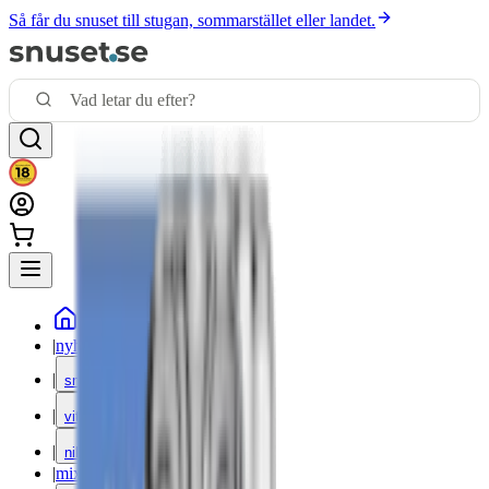
Så får du snuset till stugan, sommarstället eller landet.
|
nyheter
|
snus
|
vitt snus
|
nikotinfritt
|
mixpack