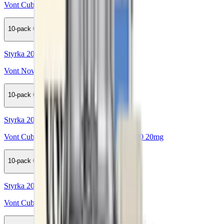
Vont Cube Cotton Candy 800 20mg
10-pack
689,50 kr
Köp
Styrka 20 mg · 1000 Puffar
Vont Nova Pink Lemonade 1000 20mg
10-pack
619,50 kr
Köp
Styrka 20 mg · 800 Puffar
Vont Cube Black Edition Sweet Mango 800 20mg
10-pack
689,50 kr
Köp
Styrka 20 mg · 800 Puffar
Vont Cube Fresh Mint 800 20mg