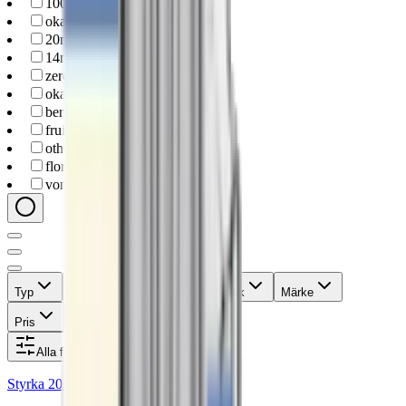
1000-puffs
(
29
)
okand
(
1
)
20mg
(
59
)
14mg
(
8
)
zero-nicotine
(
4
)
okand
(
1
)
berry
(
3
)
fruit
(
2
)
other-flavor
(
2
)
floral
(
1
)
vont-vape
(
72
)
Typ
Format
Styrka
Smak
Märke
Pris
Relevans
Alla filter
Styrka 20 mg · 800 Puffar