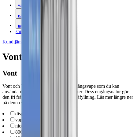
|
vape
|
rökning
|
iqos
|
snuskuriren
Kundtjänst
|
Varumärken
Vont
Vont
Vont och Vont To-Go är en svensk engångsvape som du kan
använda direkt. Den kommer i 20 smaker. Dess engångsnatur gör
den fri från behovet av laddning eller påfyllning. Läs mer längre ner
på denna sida.
disposable-vape
(
61
)
vape-podsystem
(
7
)
nicotine-free-vape
(
4
)
800-puffs
(
42
)