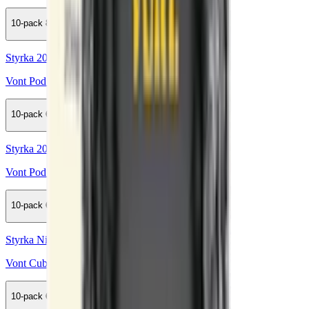
10-pack
815,50 kr
Köp
Styrka 20 mg · 1000 Puffar
Vont Pod Lemon Lime 1000 20mg
10-pack
649,50 kr
Köp
Styrka 20 mg · 1000 Puffar
Vont Pod Creamy Strawberry 1000 20mg
10-pack
649,50 kr
Köp
Styrka Nikotinfri · 800 Puffar
Vont Cube Creamy Strawberry 800 0mg
10-pack
689,50 kr
Köp