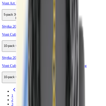
Vont Art Blue Raspberry 20mg
5-pack
369,50 kr
Köp
Styrka 20 mg · 800 Puffar
Vont Cube Breezy Watermelon 800 20mg
10-pack
689,50 kr
Köp
Styrka 20 mg · 800 Puffar
Vont Cube Black Edition Absolut Passionfruit 800 20mg
10-pack
689,50 kr
Köp
Föregående
1
2
3