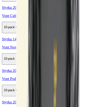
Styrka 20 mg · 800 Puffar
Vont Cube Cherry Berry 800 20mg
10-pack
689,50 kr
Köp
Styrka 14 mg · 1000 Puffar
Vont Nova Cotton Candy 1000 14mg
10-pack
759,50 kr
Köp
Styrka 20 mg · 1000 Puffar
Vont Pod Blue Raspberry 1000 20mg
10-pack
649,50 kr
Köp
Styrka 20 mg · 1000 Puffar