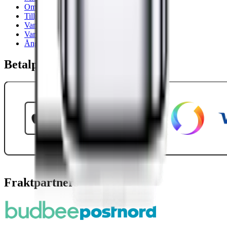
Om Snuset.se
Tillgänglighetsredogörelse
Vanliga frågor
Varumärken
Ånger
Betalpartner
Fraktpartners