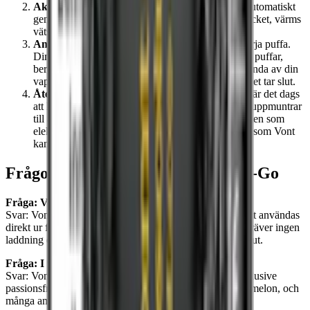
Aktivera din Vont vape
: Vont To-Go aktiveras automatiskt
genom inhalering. När du andas in genom munstycket, värms
vätskan upp och omvandlas till ånga.
Använd
: Efter att enheten är aktiverad, kan du börja puffa.
Din Vont To-Go är designad för att ge upp till 800 puffar,
beroende på användning. Du kan fortsätta att använda av din
vape tills antalet bloss har uppnåtts eller tills batteriet tar slut.
Återvinna din vape
: När din Vont To-Go är slut, är det dags
att kassera den. Vont engagerar sig för miljön och uppmuntrar
till ansvarsfull återvinning. Du kan återvinna enheten som
elektronikavfall eller använda återvinningsinitiativ som Vont
kan vara del av.
Frågor och svar om vapen Vont To-Go
Fråga: Vad är Vont To-Go?
Svar: Vont To-Go är en engångsvape med möjligheten att användas
direkt ur förpackningen. Den är designad för enkelhet, kräver ingen
laddning eller påfyllning och kasseras när innehållet är slut.
Fråga: I vilka smaker Vont To-Go?
Svar: Vont To-Go erbjuder ett brett utbud av smaker, inklusive
passionsfrukt, ananas, blå hallon, banan och kola, vattenmelon, och
många andra upp till totalt 20 olika smaker.