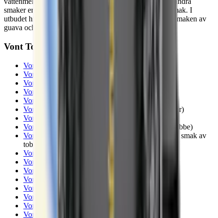
vattenmelon och jordgubbar till mint. För de som söker andra
smaker erbjuder Vont också choklad, kaffe och tobakssmak. I
utbudet hittar du också smak av energidryck, mint, och smaken av
guava och cola. Totalt finns Vont vape i 20+ smaker.
Vont To-Go-smaker 2024:
Vont To-Go Absolut Passionfruit
(passionsfrukt)
Vont To-Go Aloha Pineapple
(ananas)
Vont To-Go Blue Raspberry
(blå hallon)
Vont To-Go Bon Bon Banana
(banan och kola)
Vont To-Go Breezy Watermelon
(vattenmelon)
Vont To-Go Chilled Lush
(vattenmelon, jordgubbar)
Vont To-Go Cool Mint
(mint)
Vont To-Go Creamy Strawberry
(vanilj och jordgubbe)
Vont To-Go Creamy Tobacco
(choklad, kaffe samt smak av
tobak)
Vont To-Go Fizzy Spirit
(energidryck)
Vont To-Go Fresh Mint
(mint)
Vont To-Go Green Guava
(guava)
Vont To-Go Havana Cola
(cola)
Vont To-Go Juicy Berry
(vilda bär)
Vont To-Go Ruby Grape
(röda druvor)
Vont To-Go Sharp Apple
(gröna äpplen)
Vont To-Go Slushy Peach
(persika)