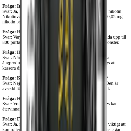
Fråga: Innehåller Vont To-Go nikotin?
Svar: Ja, Vont To-Go finns tillgänglig både med och utan nikotin.
Nikotinversionerna har en styrka på 20mg/ml (2%), eller 0,05 mg
nikotin per puff.
Fråga: Hur länge håller en Vont To-Go vape?
Svar: Varje enhet av Vont To-Go är designad för att erbjuda upp till
800 puffar, vilket kan variera beroende på användningsmönster.
Fråga: Hur vet jag när min Vont To-Go är slut?
Svar: När e-juicen är slut eller batteriet är urladdat, minskar
ångproduktionen markant eller upphör helt. Det är då dags att
kassera din vape.
Fråga: Kan jag fylla på min Vont To-Go med e-juice?
Svar: Nej, Vont To-Go är inte designad för att fyllas på. Den är
avsedd för engångsbruk och ska återvinnas när den är slut.
Fråga: Hur återvinner jag min Vont To-Go?
Svar: Vont är engagerade i miljön och deras engångsvapes kan
återvinnas som vanlig plast och elektronik.
Fråga: Får man ta med Vont To-Go på flyg?
Svar: Ja, men de ska förvaras i handbagaget. Det är dock viktigt att
kontrollera flygbolagets specifika regler och destinationens lagar