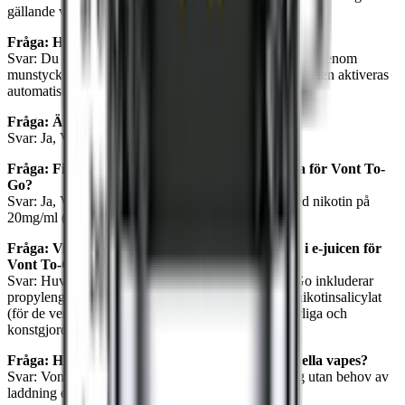
gällande vaping.
Fråga: Hur aktiverar jag min Vont To-Go?
Svar: Du aktiverar din Vont To-Go genom att inhalera genom
munstycket. Det finns inga knappar att trycka på, enheten aktiveras
automatiskt vid inhalering.
Fråga: Är Vont To-Go fritt från tobak?
Svar: Ja, Vont To-Go är helt fritt från tobak.
Fråga: Finns det olika nikotinstyrkor tillgängliga för Vont To-
Go?
Svar: Ja, Vont To-Go finns i två huvudvarianter: med nikotin på
20mg/ml (2%) och helt nikotinfria alternativ (0mg).
Fråga: Vilka är de huvudsakliga ingredienserna i e-juicen för
Vont To-Go?
Svar: Huvudingredienserna i e-juicen för Vont To-Go inkluderar
propylenglykol (PG), vegetabiliskt glycerin (VG), nikotinsalicylat
(för de versioner som innehåller nikotin), samt naturliga och
konstgjorda smakämnen.
Fråga: Hur skiljer sig Vont To-Go från traditionella vapes?
Svar: Vont To-Go är designad för direkt användning utan behov av
laddning eller påfyllning.