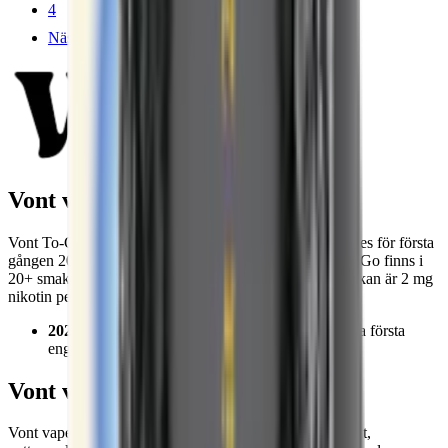
4
Nästa
Vont vape
Vont To-Go är Vonts
engångsvape
. Vapen som lanserades för första
gången 2021 och kommer i flera olika smaker. Vont To-Go finns i
20+ smaker och innehåller totalt 800 puffar. Nikotinstyrkan är 2 mg
nikotin per ml.
2021
: Det svenska företaget Vont AB lanserar sina första
engångsvapes
Vont vape smaker
Vont vapes finns i en rad olika smaker, från passionsfrukt,