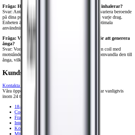
Fråga: Hur påverkas antalet puffar av hur man inhalerar?
Svar: Antalet puffar du får från en Vont To-Go kan variera beroende
på dina puffar, inklusive längden och intensiteten på varje drag.
Enheten är designad för upp till 800 puffar under optimala
användningsförhållanden.
Fråga: Vilken teknologi använder Vont To-Go för att generera
ånga?
Svar: Vont To-Go använder ett inbyggt batteri och en coil med
motståndet 1.8 ohm för att värma upp e-juicen och omvandla den till
ånga, vilket aktiveras genom inhalering.
Kundservice
Kontakta oss
Våra öppettider är: Alla dagar 08:00 - 18:00 Vi svarar vanligtvis
inom 24 timmar på vardagar.
18-årsgräns
Cookiepolicy
Frakt- och leveransvillkor
Integritetspolicy
Köpvillkor
Mitt konto