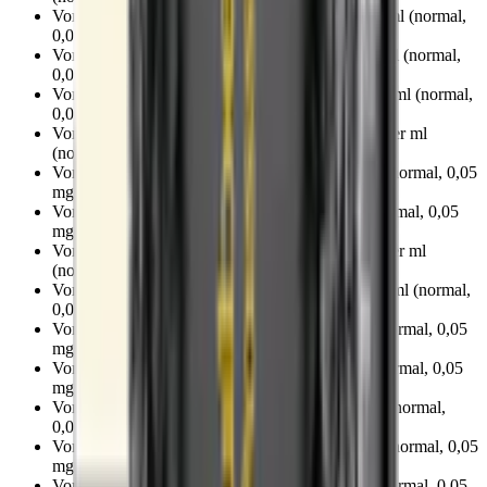
Vont To-Go Aloha Pineapple:
20
mg nikotin per ml (normal,
0,05 mg nikotin per puff)
Vont To-Go Blue Raspberry:
20
mg nikotin per ml (normal,
0,05 mg nikotin per puff)
Vont To-Go Bon Bon Banana:
20
mg nikotin per ml (normal,
0,05 mg nikotin per puff)
Vont To-Go Breezy Watermelon:
20
mg nikotin per ml
(normal, 0,05 mg nikotin per puff)
Vont To-Go Chilled Lush:
20
mg nikotin per ml (normal, 0,05
mg nikotin per puff)
Vont To-Go Cool Mint:
20
mg nikotin per ml (normal, 0,05
mg nikotin per puff)
Vont To-Go Creamy Strawberry:
20
mg nikotin per ml
(normal, 0,05 mg nikotin per puff)
Vont To-Go Creamy Tobacco:
20
mg nikotin per ml (normal,
0,05 mg nikotin per puff)
Vont To-Go Fizzy Spirit:
20
mg nikotin per ml (normal, 0,05
mg nikotin per puff)
Vont To-Go Fresh Mint:
20
mg nikotin per ml (normal, 0,05
mg nikotin per puff)
Vont To-Go Green Guava:
20
mg nikotin per ml (normal,
0,05 mg nikotin per puff)
Vont To-Go Havana Cola:
20
mg nikotin per ml (normal, 0,05
mg nikotin per puff)
Vont To-Go Juicy Berry:
20
mg nikotin per ml (normal, 0,05