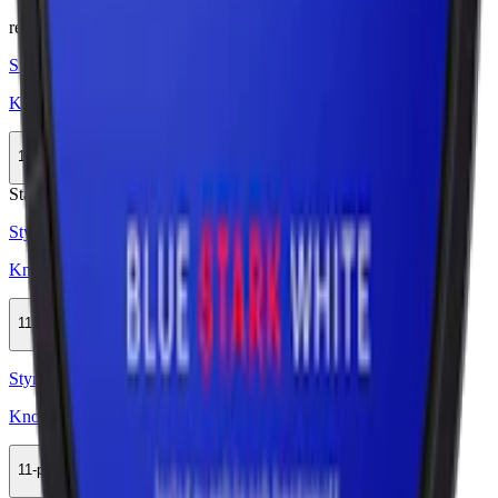
relaterade produkter
Styrka Normal · Large
Knox Karaktär Red White Portion
11-pack
308,99 kr
Köp
Stark
Styrka Stark · Large
Knox Karaktär Yellow White Portion
11-pack
308,99 kr
Köp
Styrka Normal · Large
Knox Karaktär Blue White Portion
11-pack
308,99 kr
Köp