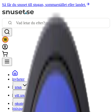
Så får du snuset till stugan, sommarstället eller landet.
|
nyheter
|
snus
|
vitt snus
|
nikotinfritt
|
mixpack