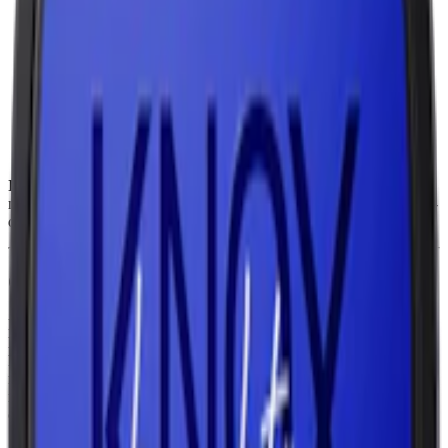
Snustyp:
white portion / vit portionssnus
Torrhet:
torr
Styrka
:
starkt snus
Format/storlek:
original
Smak:
tobak
/
svartvinbär
/
lakrits
Ingredienser:
vatten, salt, tobak, surhetsreglerande medel (E500,
natriumkarbonater), fuktighetsbevarande medel (E1520, propan-1,2-
diol) samt aromer.
Om Knox Karaktär Purple
Knox Karaktär Purple har en robust och välbalanserad smak av
lakrits och svarta vinbär. Snuset från Knox och Skruf Snus AB
kommer i fullstora originalportioner, var och en med standard
nikotinstyrka. En grund av tobak ger en djup och jordnära bas,
medan införandet av lakrits och svartvinbär tillför en söt, kryddig
och fruktig ton.