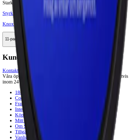
Stark
Styrka Stark · Large
Knox Karaktär Blue Stark White Portion
11-pack
308,99 kr
Köp
Kundservice
Kontakta oss
Våra öppettider är: Alla dagar 08:00 - 18:00 Vi svarar vanligtvis
inom 24 timmar på vardagar.
18-årsgräns
Cookiepolicy
Frakt- och leveransvillkor
Integritetspolicy
Köpvillkor
Mitt konto
Om Snuset.se
Tillgänglighetsredogörelse
Vanliga frågor