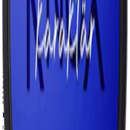
Snuset Knox Karaktär Purple är en white portion, vilket innebär att
prillan är något torrare på ytan jämfört med insidan. Detta ger ett
snus
som rinner mindre och ger en jämn release av smak och nikotin
över tid.
En dosa innehåller 22 prillor, med en totalvikt på 19,2 gram och en
vikt per prilla på 0,87 gram. Nikotinet per prilla uppgår till 10,5
milligram, vilket motsvarar en total nikotinhalt på 1,2 %. Ett starkare
Knox snus
.
Information om varumärket Knox
2006 lanserade
Skruf Snus AB
det numera klassiska snuset Knox
snus. Sedan start har fokus för varumärket Knox varit att skapa ett
snus
som balanserar mellan tradition och nytänkande. Knox
Karaktär har smaker som bygger på tobak och bär medan snus som
den starka
Knox Extra Stark White Portion
fullt ut bygger på
traditionell tobakssmak. Totalt finns
Knox
i tolv varianter, inklusive
lössnus.
Färskt snus
Läs mer om hur du förvarar Knox Karaktär Purple
här