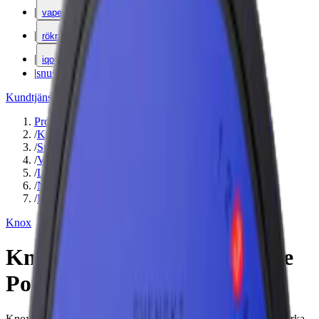
|
vape
|
rökning
|
iqos
|
snuskuriren
Kundtjänst
|
Varumärken
Produkter
/
Knox
/
Snus
/
Vit Portion
/
Large
/
Normal
/
Lakrits
Knox
Knox Karaktär Purple White
Portion
Knox Karaktär Purple White Portion är ett snus med normal styrka