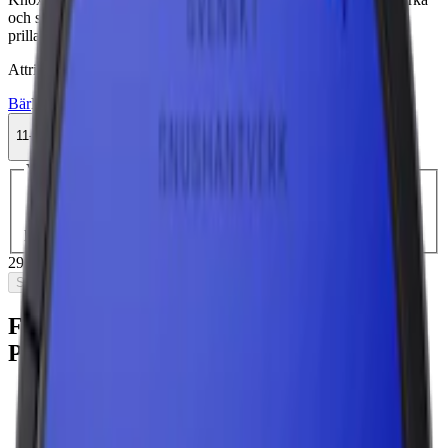
och smak av tobak, lakrits och svartvinbär. 10,5 mg nikotin per
prilla.
Attribut
Bär
Delisted
Knox
Lakrits
Large
Normal
Snus
Vit Portion
11-pack
297,99 kr
Slut i lager
Välj antal dosor
1-pack
27,26 kr
27,26 kr
/st
11-pack
297,99 kr
27,09 kr
/st
30-pack
811,80 kr
27,06 kr
/st
50-
pack
1 338,50 kr
26,77 kr
/st
297,99 kr
/
11-pack
Slut i lager
Fakta om Knox Karaktär Purple White
Portionssnus
Varumärke:
Knox
Tillverkare:
Skruf Snus