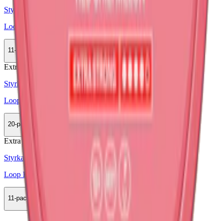
Styrka Normal · Slim
Loop Hot Peach Strong
11-pack
328,90 kr
Köp
Extra Stark
Styrka Extra Stark · Slim
Loop Habanero Mint Extra Strong
20-pack
598 kr
Köp
Extra Stark
Styrka Extra Stark · Slim
Loop Red Chili Melon Extra Strong
11-pack
350,90 kr
Köp