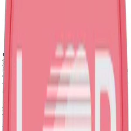
Snustyp:
vitt snus
Torrhet:
normal
Styrka
:
starkt vitt snus
Format/storlek:
slim
Smak:
mango
/
lime
/
chili
Ingredienser:
växtfibrer, sötningsmedel (E968, erytritol; E950,
acesulfam k; E955, sukralos), nikotin, klumpförebyggande medel
(E551, kiseldioxid), surhetsreglerande medel (E500, soda),
natriumklorid, konserveringsmedel (E202, kaliumsorbat) samt vatten
och aromer.
Om Loop Hot Mango Extra Strong
Loop Hot Mango Stark har smaken av det söta från mango som
kompletteras av det friska från lime och en spännande hetta från
chili.
Vitt snus
från Loop innehåller ingen tobak, vilket bland annat
innebär att
Loop snus
inte färgar tänderna som traditionellt snus kan
göra. En nyhet sommaren 2023.