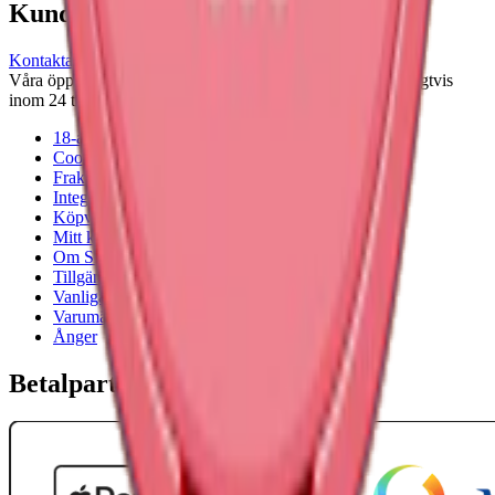
Kundservice
Kontakta oss
Våra öppettider är: Alla dagar 08:00 - 18:00 Vi svarar vanligtvis
inom 24 timmar på vardagar.
18-årsgräns
Cookiepolicy
Frakt- och leveransvillkor
Integritetspolicy
Köpvillkor
Mitt konto
Om Snuset.se
Tillgänglighetsredogörelse
Vanliga frågor
Varumärken
Ånger
Betalpartner