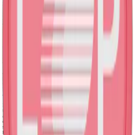
Med en nikotinstyrka på 12,5 mg per prilla är Loop Hot Mango
Stark ett starkt vitt snus. Gränsen ligger på 10 mg nikotin per prilla.
På Snuset.se använder vi oss av måttet milligram nikotin per prilla,
vilket gör det enklare för dig att jämföra styrkorna hos olika märken.
Tillverkaren Another Snus Factory kallar själva detta snus för Loop
Hot Mango Extra Strong.
Läs mer om nikotinstyrkan i milt, normalt, starkt och extra starkt vitt
snus här:
Snus i styrkekategorier
Den avlånga och slimmade prillan är designad för att erbjuda en
diskret och optimerad känsla under läppen. Det mindre formatet till
trots på verkas varken smak eller nikotinleverans. Med 22 prillor per
dosa och en totalvikt på 13,8 gram är detta ett snus som både smakar
mycket och innehåller mycket nikotin. Tack vare Instant Rush™-
teknologin, en innovation utvecklad för att ge en snabb men
kontrollerad nikotinrelease, ger Loop Hot Mango Stark en snabb
och ihållande nikotinrelease.
Loop Hot Mango Stark innehåller nikotin med ingen tobak. Prillan
tillverkas istället av växtfibrer med tillsatser som sötningsmedel,
aromer och nikotin. Loop Hot Mango Extra Strong, som det står på
dosan, tillverkas av Another Snus Factory och lanserades på den
svenska marknaden sensommaren 2023. Smaken Loop Hot Mango
finns också i en mildare variant:
Loop Hot Mango