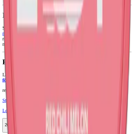
Information om varumärket Loop
Sedan lanseringen i mars 2020 har Loop revolutionerat
vitt snus
med smaker
som Sicily Spritz och Ice Cool Mint.
Loop
erbjuder en
rad nikotinstyrkor från normal till Hyper Strong och använder
miljövänliga PlantCan™-dosor för att minimera miljöpåverkan.
Färskt vitt snus
Läs mer om hur du förvarar Loop Hot Mango Extra Strong:
"Så
förvarar du snuset rätt"
relaterade produkter
Styrka Normal · Slim
Loop Hot Mango Strong
20-pack
598 kr
Köp