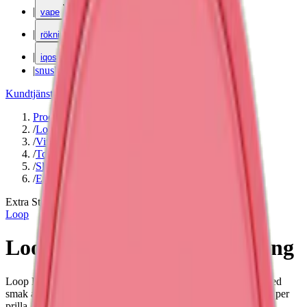
|
vape
|
rökning
|
iqos
|
snuskuriren
Kundtjänst
|
Varumärken
Produkter
/
Loop
/
Vitt snus
/
Torr Portion
/
Slim
/
Extra Stark
Extra Stark
Loop
Loop Hot Mango Extra Strong
Loop Hot Mango Stark är en starkare variant av Loop snus med
smak av mango, lime och chili. Vitt snus med 12,5 mg nikotin per
prilla. Nyhet! Loop får ny dosa som rullas ut från och med 10