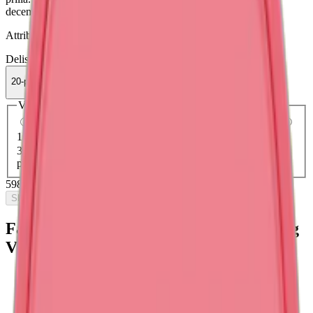
december 2024. Läs mer nedan.
Attribut
Delisted
Extra Stark
Loop
Slim
Torr Portion
Vitt snus
20-pack
598 kr
Slut i lager
Välj antal dosor
1-pack
38,90 kr
38,90 kr
/st
5-pack
169,50 kr
33,90 kr
/st
10-pack
339,50 kr
33,95 kr
/st
20-pack
598 kr
29,90 kr
/st
30-pack
1 012,50 kr
33,75 kr
/st
50-
pack
1 672,50 kr
33,45 kr
/st
598 kr
/
20-pack
Slut i lager
Fakta om Loop Hot Mango Extra Strong
Vitt Snus
Varumärke:
Loop
Tillverkare:
Another Snus Factory