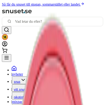
Så får du snuset till stugan, sommarstället eller landet.
|
nyheter
|
snus
|
vitt snus
|
nikotinfritt
|
mixpack