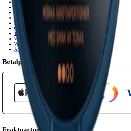
Cookiepolicy
Frakt- och leveransvillkor
Integritetspolicy
Köpvillkor
Mitt konto
Om Snuset.se
Tillgänglighetsredogörelse
Vanliga frågor
Varumärken
Ånger
Betalpartner
Fraktpartners