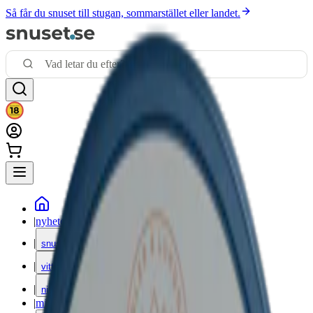
Så får du snuset till stugan, sommarstället eller landet.
|
nyheter
|
snus
|
vitt snus
|
nikotinfritt
|
mixpack