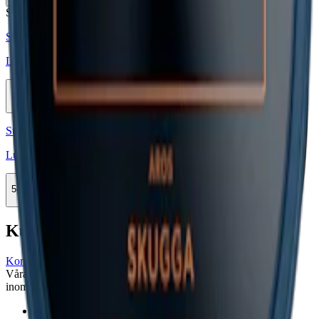
Stark
Styrka Stark · Large
Lundgrens Aros Skugga Stark 5
5-pack
143,90 kr
Köp
Styrka Normal · Large
Lundgrens Aros Skugga 2
5-pack
143,90 kr
Köp
Kundservice
Kontakta oss
Våra öppettider är: Alla dagar 08:00 - 18:00 Vi svarar vanligtvis
inom 24 timmar på vardagar.
18-årsgräns