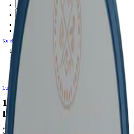
|
vape
|
rökning
|
iqos
|
snuskuriren
Kundtjänst
|
Varumärken
Produkter
/
Lundgrens
/
Snus
/
Vit Portion
/
Large
/
Normal
Lundgrens
10 Lundgrens Skåne + 1 Aros
Dagg
Ett mixpack av Lundgrens Skåne och nya Lundgrens Aros Dagg.
Innehåller 8 mg nikotin per prilla.