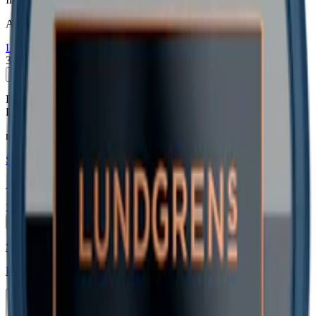
Attribut
Large
Lundgrens
Normal
Snus
Vit Portion
334 kr
Köp
Du kan läsa mer om Lundgrens Skåne
här
och Lundgrens Aros
Dagg
här
.
relaterade produkter
Styrka Normal · Large
10 Lundgrens Vit + 1 Aros Skugga
334 kr
Köp
Styrka Normal · Large
Lundgrens Aros Dagg 2
5-pack
143,90 kr
Köp