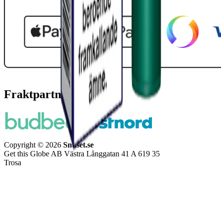
Fraktpartners
Copyright © 2026
Snuset.se
Get this Globe AB Västra Långgatan 41 A 619 35
Trosa