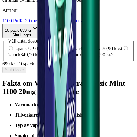
Attribut
1100 Puffar
20 mg
Engångsvape
Vape
Veev
10-pack
699 kr
Slut i lager
Välj antal dosor
1-pack
72,90 kr
72,90 kr
/st
3-pack
212,70 kr
70,90 kr
/st
5-pack
349,50 kr
69,90 kr
/st
10-pack
699 kr
69,90 kr
/st
699 kr
/
10-pack
Slut i lager
Fakta om Veev Now Ultra Classic Mint
1100 20mg Engångsvape
Varumärke:
Veev
Tillverkare / leverantör:
Swedish Match
Typ av vape:
engångsvape
Smak:
mint