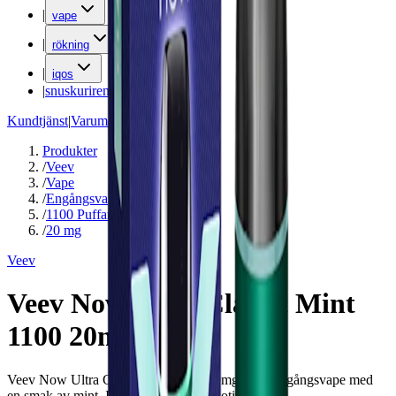
|
vape
|
rökning
|
iqos
|
snuskuriren
Kundtjänst
|
Varumärken
Produkter
/
Veev
/
Vape
/
Engångsvape
/
1100 Puffar
/
20 mg
Veev
Veev Now Ultra Classic Mint
1100 20mg
Veev Now Ultra Classic Mint 1100 20mg är en engångsvape med
en smak av mint. Innehåller 20 mg nikotin per ml.