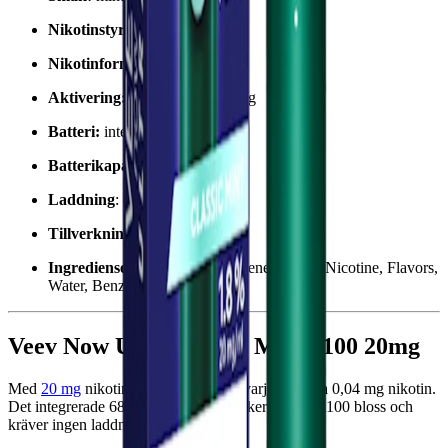
Nikotinstyrka
:
20 mg
Nikotinformat:
nikotinsalter
Aktivering:
vid första inhalering
Batteri:
integrerat
Batterikapacitet:
680 mAh
Laddning
: ej uppladdningsbart
Tillverkningsland:
Kina
Ingredienser:
Glycerin, Propylene Glycol, Nicotine, Flavors,
Water, Benzoic acid
Veev Now Ultra Classic Mint 1100 20mg
Med
20 mg
nikotin per ml innehåller varje bloss ca 0,04 mg nikotin.
Det integrerade 680 mAh-batteriet räcker upp till 1100 bloss och
kräver ingen laddning.