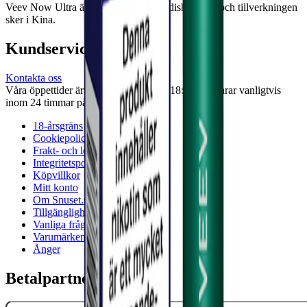
Veev Now Ultra är framtagen av Swedish Match och tillverkningen
sker i Kina.
Kundservice
Kontakta oss
Våra öppettider är: Alla dagar 08:00 - 18:00 Vi svarar vanligtvis
inom 24 timmar på vardagar.
18-årsgräns
Cookiepolicy
Frakt- och leveransvillkor
Integritetspolicy
Köpvillkor
Mitt konto
Om Snuset.se
Tillgänglighetsredogörelse
Vanliga frågor
Varumärken
Ånger
Betalpartner