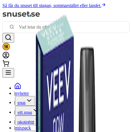
Så får du snuset till stugan, sommarstället eller landet.
|
nyheter
|
snus
|
vitt snus
|
nikotinfritt
|
mixpack