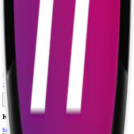
1-pack
34,50 kr
Köp
Stark
Styrka Stark · Slim
Catch Peach Slim White Strong
1-pack
34,50 kr
Köp
Stark
Styrka Stark · Slim
77 Forest Fruits 3
10-pack
329,90 kr
Köp
Kundservice
Kontakta oss