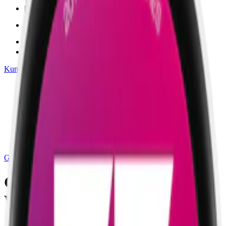
|
vape
|
rökning
|
iqos
|
snuskuriren
Kundtjänst
|
Varumärken
Produkter
/
G.3
/
Snus
/
Vit Portion
/
Slim
/
Normal
/
Frukt
G.3
G3 RIZE Blackcurrant Slim
White
Attribut