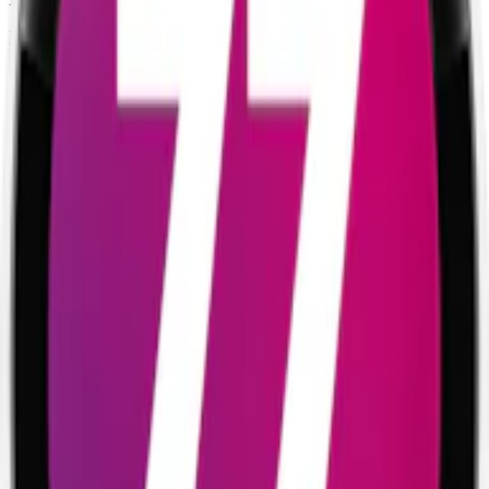
Bär
Delisted
Enbär
Frukt
G.3
Normal
Slim
Snus
Vit Portion
10-pack
338,50 kr
Ej tillgänglig
Välj antal dosor
1-pack
38,90 kr
38,90 kr
/st
10-pack
338,50 kr
33,85 kr
/st
30-pack
1 003,50 kr
33,45 kr
/st
50-
pack
1 643 kr
32,86 kr
/st
338,50 kr
/
10-pack
Ej tillgänglig
relaterade produkter
Styrka Normal · Slim
Zyn Red Fruits Slim 3
5-pack
144,50 kr
Köp
Styrka Normal · Slim
Catch Apple Slim White