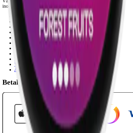
Våra öppettider är: Alla dagar 08:00 - 18:00 Vi svarar vanligtvis
inom 24 timmar på vardagar.
18-årsgräns
Cookiepolicy
Frakt- och leveransvillkor
Integritetspolicy
Köpvillkor
Mitt konto
Om Snuset.se
Tillgänglighetsredogörelse
Vanliga frågor
Varumärken
Ånger
Betalpartner