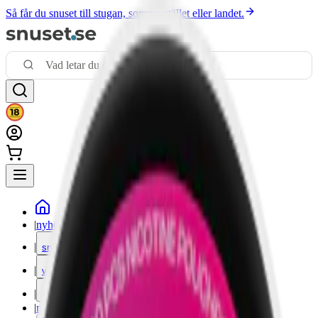
Så får du snuset till stugan, sommarstället eller landet.
|
nyheter
|
snus
|
vitt snus
|
nikotinfritt
|
mixpack