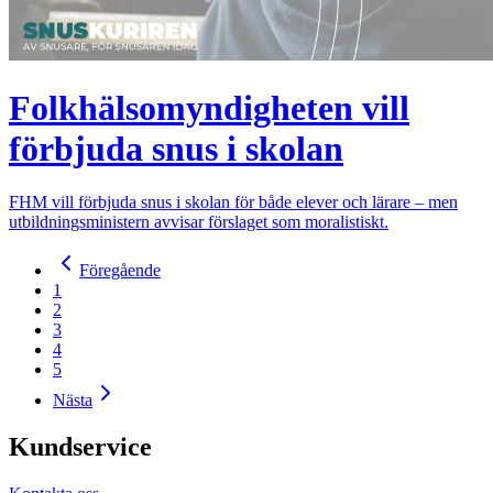
Folkhälsomyndigheten vill
förbjuda snus i skolan
FHM vill förbjuda snus i skolan för både elever och lärare – men
utbildningsministern avvisar förslaget som moralistiskt.
Föregående
1
2
3
4
5
Nästa
Kundservice