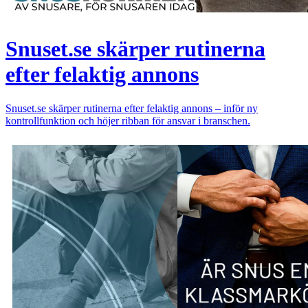
Snuset.se skärper rutinerna
efter felaktig annons
Snuset.se skärper rutinerna efter felaktig annons – inför ny
kontrollfunktion och höjer ribban för ansvar i branschen.