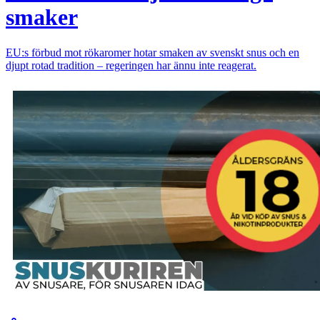
smaker
EU:s förbud mot rökaromer hotar smaken av svenskt snus och en
djupt rotad tradition – regeringen har ännu inte reagerat.