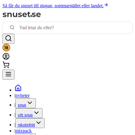
Så får du snuset till stugan, sommarstället eller landet.
|
nyheter
|
snus
|
vitt snus
|
nikotinfritt
|
mixpack