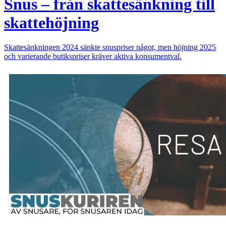
Snus – från skattesänkning till
skattehöjning
Skattesänkningen 2024 sänkte snuspriser något, men höjning 2025
och varierande butikspriser kräver aktiva konsumentval.