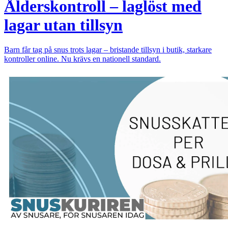
Ålderskontroll – laglöst med
lagar utan tillsyn
Barn får tag på snus trots lagar – bristande tillsyn i butik, starkare
kontroller online. Nu krävs en nationell standard.