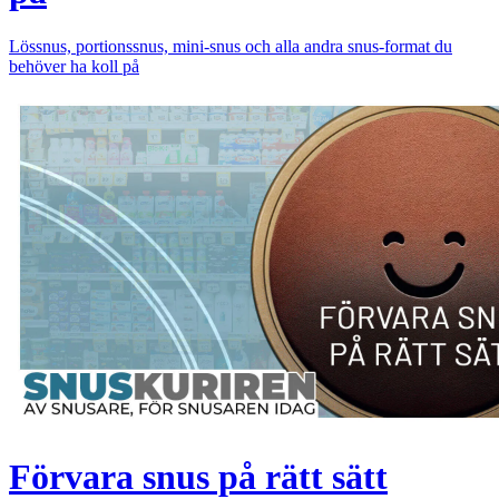
Lössnus, portionssnus, mini-snus och alla andra snus-format du
behöver ha koll på
Förvara snus på rätt sätt