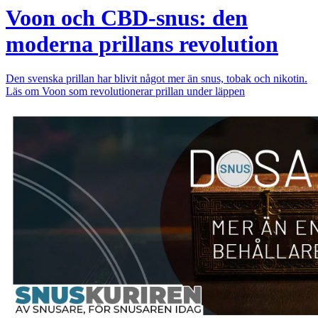
Voon och CBD-snus: den
moderna prillans revolution
Den svenska prillan har blivit något mer än snus, tobak och nikotin.
Läs om Voon som revolutionerar prillan under läppen