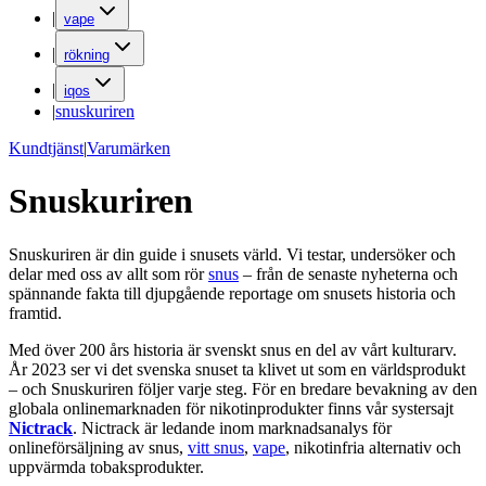
|
vape
|
rökning
|
iqos
|
snuskuriren
Kundtjänst
|
Varumärken
Snuskuriren
Snuskuriren är din guide i snusets värld. Vi testar, undersöker och
delar med oss av allt som rör
snus
– från de senaste nyheterna och
spännande fakta till djupgående reportage om snusets historia och
framtid.
Med över 200 års historia är svenskt snus en del av vårt kulturarv.
År 2023 ser vi det svenska snuset ta klivet ut som en världsprodukt
– och Snuskuriren följer varje steg. För en bredare bevakning av den
globala onlinemarknaden för nikotinprodukter finns vår systersajt
Nictrack
. Nictrack är ledande inom marknadsanalys för
onlineförsäljning av snus,
vitt snus
,
vape
, nikotinfria alternativ och
uppvärmda tobaksprodukter.