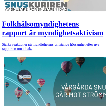
Folkhälsomyndighetens
rapport är myndighetsaktivism
Starka reaktioner på myndighetens brristande hörsamhet efter nya
rapporten om tobak.