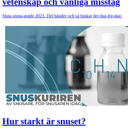
vetenskap och vanliga misstag
Sluta snusa-guide 2023. Det händer och så funkar det dag-för-dag.
Hur starkt är snuset?