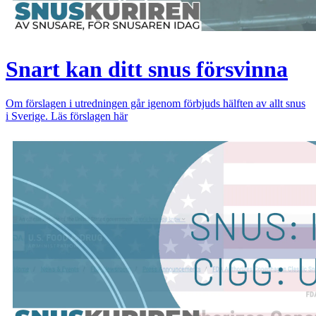
Snart kan ditt snus försvinna
Om förslagen i utredningen går igenom förbjuds hälften av allt snus
i Sverige. Läs förslagen här