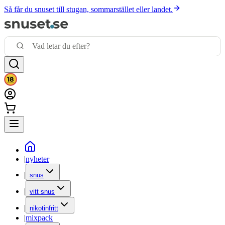
Så får du snuset till stugan, sommarstället eller landet.
|
nyheter
|
snus
|
vitt snus
|
nikotinfritt
|
mixpack