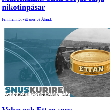
nikotinpåsar
Fritt fram för vitt snus på Åland.
Volvo och Ettan snus