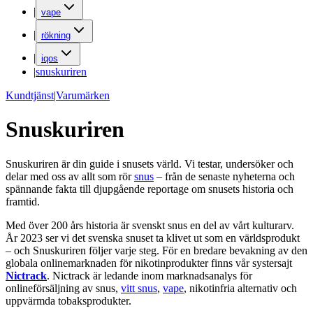
|
vape
|
rökning
|
iqos
|
snuskuriren
Kundtjänst
|
Varumärken
Snuskuriren
Snuskuriren är din guide i snusets värld. Vi testar, undersöker och
delar med oss av allt som rör
snus
– från de senaste nyheterna och
spännande fakta till djupgående reportage om snusets historia och
framtid.
Med över 200 års historia är svenskt snus en del av vårt kulturarv.
År 2023 ser vi det svenska snuset ta klivet ut som en världsprodukt
– och Snuskuriren följer varje steg. För en bredare bevakning av den
globala onlinemarknaden för nikotinprodukter finns vår systersajt
Nictrack
. Nictrack är ledande inom marknadsanalys för
onlineförsäljning av snus,
vitt snus
,
vape
, nikotinfria alternativ och
uppvärmda tobaksprodukter.