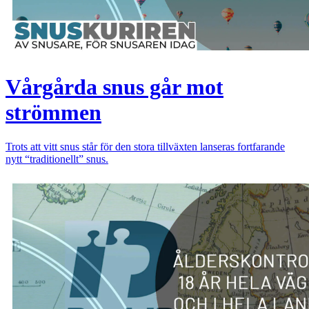
Vårgårda snus går mot
strömmen
Trots att vitt snus står för den stora tillväxten lanseras fortfarande
nytt “traditionellt” snus.