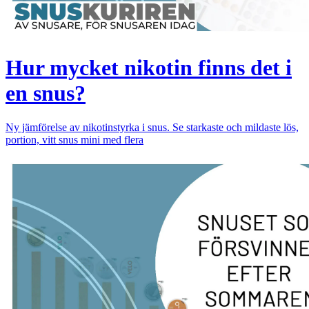
Hur mycket nikotin finns det i
en snus?
Ny jämförelse av nikotinstyrka i snus. Se starkaste och mildaste lös,
portion, vitt snus mini med flera