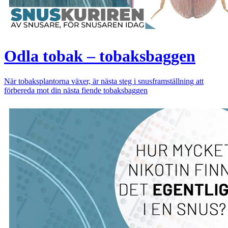
Odla tobak – tobaksbaggen
När tobaksplantorna växer, är nästa steg i snusframställning att
förbereda mot din nästa fiende tobaksbaggen