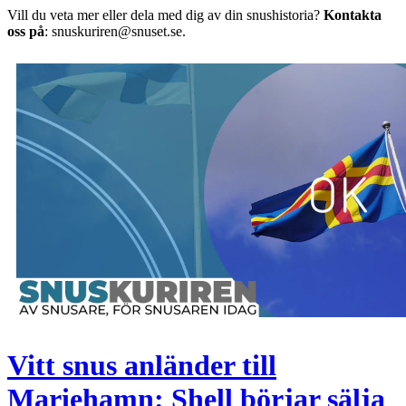
Vill du veta mer eller dela med dig av din snushistoria?
Kontakta
oss på
: snuskuriren@snuset.se.
Vitt snus anländer till
Mariehamn: Shell börjar sälja