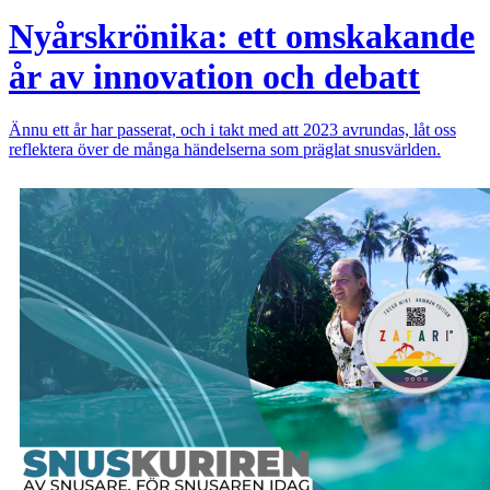
Nyårskrönika: ett omskakande
år av innovation och debatt
Ännu ett år har passerat, och i takt med att 2023 avrundas, låt oss
reflektera över de många händelserna som präglat snusvärlden.