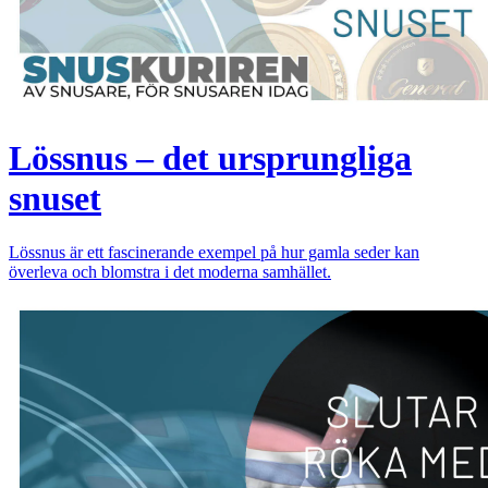
Lössnus – det ursprungliga
snuset
Lössnus är ett fascinerande exempel på hur gamla seder kan
överleva och blomstra i det moderna samhället.