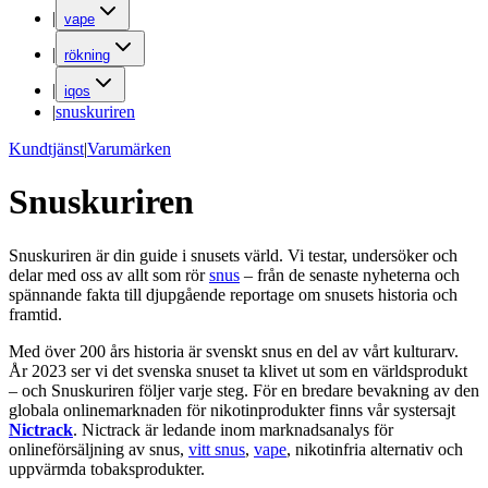
|
vape
|
rökning
|
iqos
|
snuskuriren
Kundtjänst
|
Varumärken
Snuskuriren
Snuskuriren är din guide i snusets värld. Vi testar, undersöker och
delar med oss av allt som rör
snus
– från de senaste nyheterna och
spännande fakta till djupgående reportage om snusets historia och
framtid.
Med över 200 års historia är svenskt snus en del av vårt kulturarv.
År 2023 ser vi det svenska snuset ta klivet ut som en världsprodukt
– och Snuskuriren följer varje steg. För en bredare bevakning av den
globala onlinemarknaden för nikotinprodukter finns vår systersajt
Nictrack
. Nictrack är ledande inom marknadsanalys för
onlineförsäljning av snus,
vitt snus
,
vape
, nikotinfria alternativ och
uppvärmda tobaksprodukter.