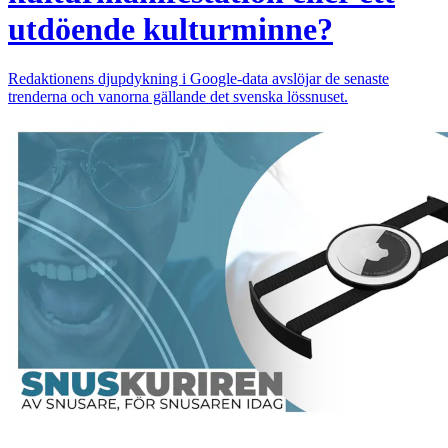
utdöende kulturminne?
Redaktionens djupdykning i Google-data avslöjar de senaste
trenderna och vanorna gällande det svenska lössnuset.