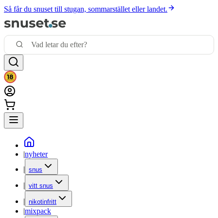
Så får du snuset till stugan, sommarstället eller landet.
|
nyheter
|
snus
|
vitt snus
|
nikotinfritt
|
mixpack