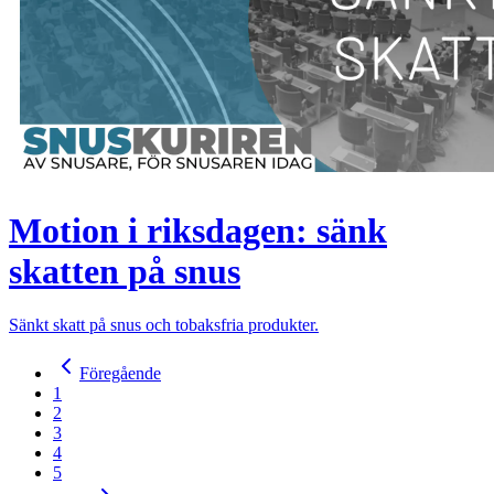
Motion i riksdagen: sänk
skatten på snus
Sänkt skatt på snus och tobaksfria produkter.
Föregående
1
2
3
4
5