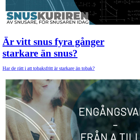
Är vitt snus fyra gånger
starkare än snus?
Har de rätt i att tobaksfritt är starkare än tobak?