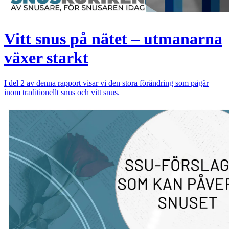
Vitt snus på nätet – utmanarna
växer starkt
I del 2 av denna rapport visar vi den stora förändring som pågår
inom traditionellt snus och vitt snus.