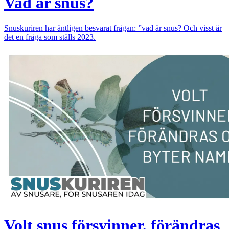
Vad är snus?
Snuskuriren har äntligen besvarat frågan: ”vad är snus? Och visst är
det en fråga som ställs 2023.
Volt snus försvinner, förändras