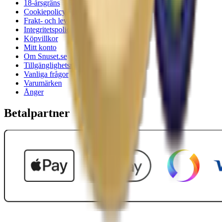
18-årsgräns
Cookiepolicy
Frakt- och leveransvillkor
Integritetspolicy
Köpvillkor
Mitt konto
Om Snuset.se
Tillgänglighetsredogörelse
Vanliga frågor
Varumärken
Ånger
Betalpartner