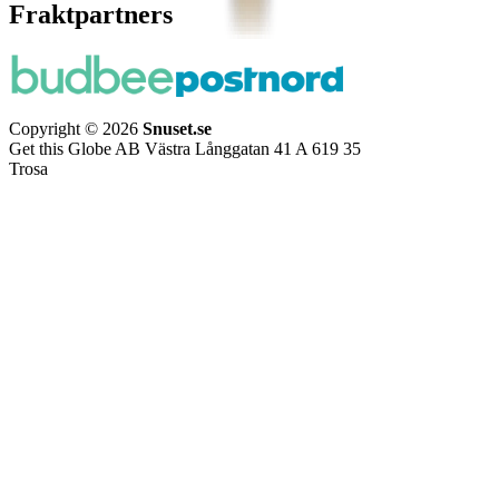
Fraktpartners
Copyright © 2026
Snuset.se
Get this Globe AB Västra Långgatan 41 A 619 35
Trosa