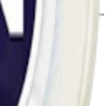
 unika Zyn Bellini, med nikotininnehåll från 1,5 mg till 11,2 mg, är Zyn