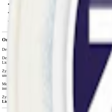
Format/storlek:
slim
Smak:
lakrits
/
viol
Ingredienser:
vatten, fyllnadsmedel (E460, cellulosa), växtfib
aromer och nikotin.
Om Zyn Violet Licorice Slim 4
Denna nya Zyn har utöver en unika smak en ny typ av prilla. Smaken fö
Den nya prillan från Zyn, introducerad nu i januari 2024, är mjukare ä
Licorice Slim Stark har en smak och nikotinupplevelse som håller i si
Zyn Violet Licorice kommer i slim-format, vilket innebär att prillorna
under läppen. En dosa innehåller 21 prillor som tillsammans väger st
Med en nikotinstyrka på 11,2 mg per prilla är nya Zyn Violet Licorice
innehåller varken socker eller sötningsmedel. Du hittar en komplett i
Zyn tillverkas av Swedish Match, en klassisk tillverkare i snusbransch
Licorice