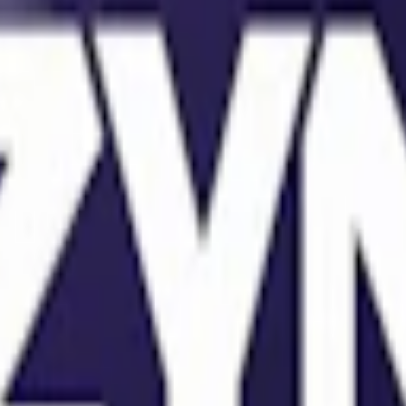
er, fuktighetsbevarande medel (E422, glycerol), surhetsreglerande medel
renar det söta från lakrits med de distinkta tonerna av viol och en pep
n tidigare versioner, vilket ger en förbättrad munkänsla och ökad komfo
g.
 är ca 25% mindre än traditionella portioner, med en vikt på endast 0,7 
rax under 15 gram.
 Slim Stark som ett något starkare snus, med 1,60% nikotinhalt. En kraf
nnehållsförteckning längre upp på denna sida.
en där står Zyn innovation inom det vita tobaksfria snuset. Zyn Violet fi