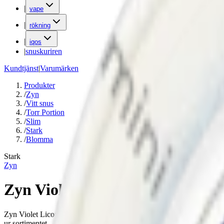
|
vape
|
rökning
|
iqos
|
snuskuriren
Kundtjänst
|
Varumärken
Produkter
/
Zyn
/
Vitt snus
/
Torr Portion
/
Slim
/
Stark
/
Blomma
Stark
Zyn
Zyn Violet Licorice Slim 4
Zyn Violet Licorice Slim 4 är ett nytt starkare vitt snus med smak av l
ur sortimentet.