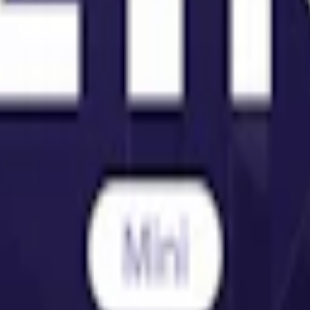
snus finns i flera smaker och styrkor. Från klassisk
Zyn Cool Mint
till
varar du snuset rätt"