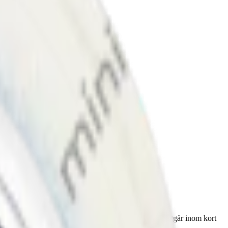
nserat i januari 2024. OBS! Zyn Violet Licorice Slim 4 utgår inom kort