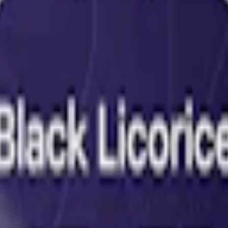
pack
312,50 kr
31,25 kr
/st
30-pack
931,50 kr
31,05 kr
/st
50-pack
1 5
t Vitt Snus