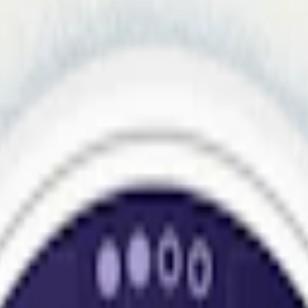
akrits, viol och salmiak i en slim prilla. 11,2 mg nikotin per prilla. La