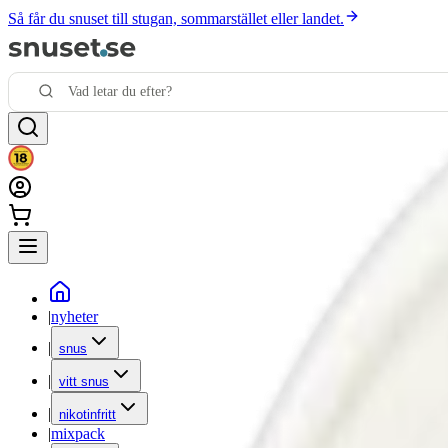
Så får du snuset till stugan, sommarstället eller landet.
|
nyheter
|
snus
|
vitt snus
|
nikotinfritt
|
mixpack