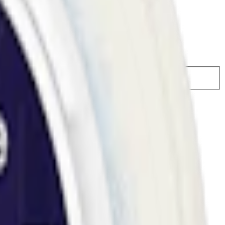
37,50 kr
30,75 kr
/st