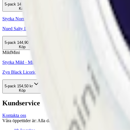
5-pack
147,50 kr
Köp
Styrka Normal · Slim
Nued Salty Licorice 2
5-pack
144,90 kr
Köp
Mild
Mini
Styrka Mild · Mini
Zyn Black Licorice Mini 2
5-pack
154,50 kr
Köp
Kundservice
Kontakta oss
Våra öppettider är: Alla dagar 08:00 - 18:00 Vi svarar vanligtvis ino