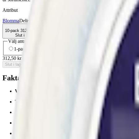
Attribut
Blomma
Delisted
Lakrits
Slim
Stark
Torr Portion
Vitt snus
Zyn
10-pack
312,50 kr
Slut i lager
Välj antal dosor
1-pack
36,50 kr
36,50 kr
/st
5-pack
156,50 kr
31,30 kr
/st
10-
312,50 kr
/
10-pack
Slut i lager
Fakta om Zyn Violet Licorice Slim 4 Stark
Varumärke:
Zyn
Tillverkare:
Swedish Match
Snustyp:
vitt snus utan tobak
Torrhet:
normal
Styrka
:
starkt vitt snus