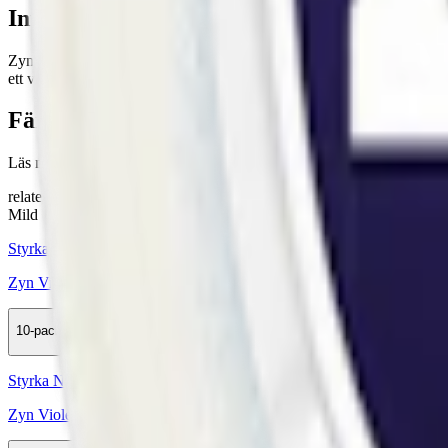
Information om varumärket Zyn
Zyn, ett vitt snus från Swedish Match, lanserades i Sverige 2016. Zyn 
ett vitt snus med valmöjligheter.
Färskt vitt snus
Läs mer om hur du förvarar Zyn Violet Licorice Slim Strong:
"Så för
relaterade produkter
Mild
Styrka Mild · Slim
Zyn Violet Licorice Slim 2
10-pack
309,90 kr
Köp
Styrka Normal · Slim
Zyn Violet Licorice Slim 3