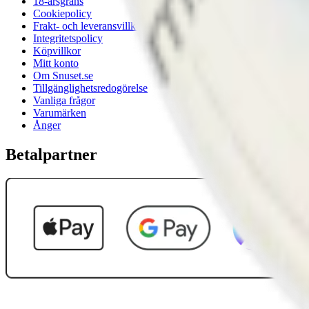
18-årsgräns
Cookiepolicy
Frakt- och leveransvillkor
Integritetspolicy
Köpvillkor
Mitt konto
Om Snuset.se
Tillgänglighetsredogörelse
Vanliga frågor
Varumärken
Ånger
Betalpartner