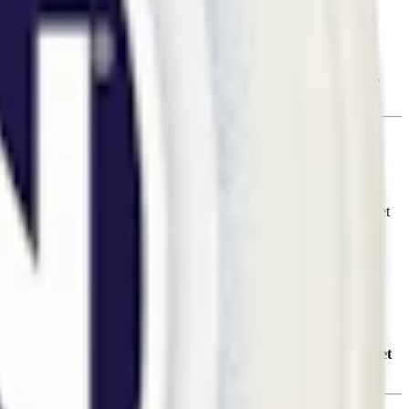
 (E500, soda; E334, l-vinsyra samt E509, kalciumklorid) samt salt,
prig salmiak. En lätt syrlig sälta ger en komplex smakupplevelse.
rt. Detta, tillsammans med en normalfuktig prilla, gör att Zyn Violet
gram per prilla. Den slimma prillan är mer diskret och mindre synlig
tfull upplevelse som inte överväldigar. Nya Zyn Violet Licorice
nns också i en mildare variant 6,4 mg nikotin per prilla):
Zyn Violet