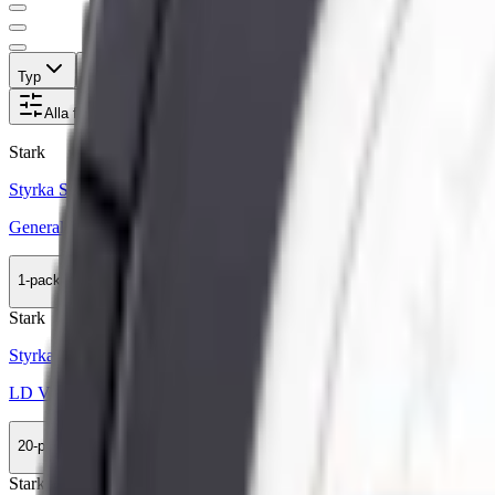
Typ
Format
Styrka
Smak
Märke
Pris
Alla filter
Stark
Styrka Stark · Large
General One White Portion
1-pack
35,90 kr
Köp
Stark
Styrka Stark · Large
LD Vit Stark
20-pack
499 kr
Köp
Stark