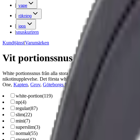
|
vape
|
rökning
|
iqos
|
snuskuriren
Kundtjänst
|
Varumärken
Vit portionssnus
White portionssnus från alla stora varumärken. White portion, även kalla
nikotinupplevelse. Det första white portion-snuset lanserades av Sw
One,
Kapten
,
Grov
,
Göteborgs Rapé
och Akka. Finns i olika smaker, fo
white-portion
(
119
)
np
(
4
)
regular
(
87
)
slim
(
22
)
mini
(
7
)
superslim
(
3
)
normal
(
55
)
strong
(
42
)