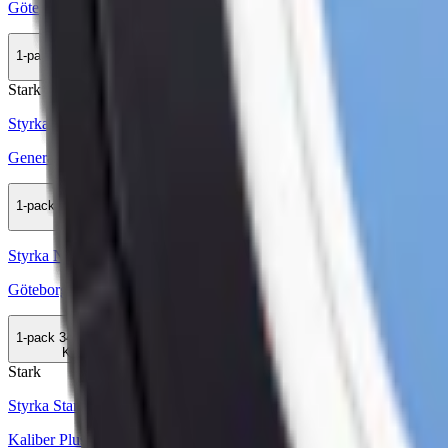
Göteborgs Rapé Slim White Portion Stark
1-pack
34,50 kr
Köp
Stark
Styrka Stark · Slim
General Slim White Portion Strong
1-pack
35,90 kr
Köp
Styrka Normal · Slim
Göteborgs Rapé Slim White
1-pack
34,50 kr
Köp
Stark
Styrka Stark · Large
Kaliber Plus Stark White Portion