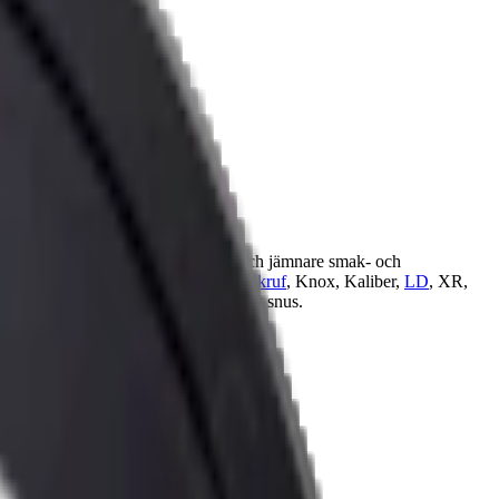
det rinner mindre och ger en längre och jämnare smak- och
ttan, General,
Lundgrens
, Kronan,
Skruf
, Knox, Kaliber,
LD
, XR,
 och från normalstarkt till extra starkt snus.