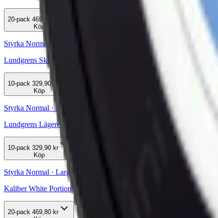
20-pack
469,80 kr
Köp
Styrka Normal · Large
Lundgrens Skärgården Vit Portion
10-pack
329,90 kr
Köp
Styrka Normal · Large
Lundgrens Lägereld
10-pack
329,90 kr
Köp
Styrka Normal · Large
Kaliber White Portion
20-pack
469,80 kr