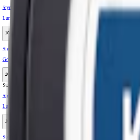
Styrka Stark · Large
Lundgrens Norrland Stark
10-pack
329,90 kr
Köp
Styrka Normal · Large
Göteborgs Rapé White Portion
10-pack
329,90 kr
Köp
Stark
Styrka Stark · Large
Lundgrens Vit Portion Stark
10-pack
309,90 kr
Köp
Styrka Normal · Large