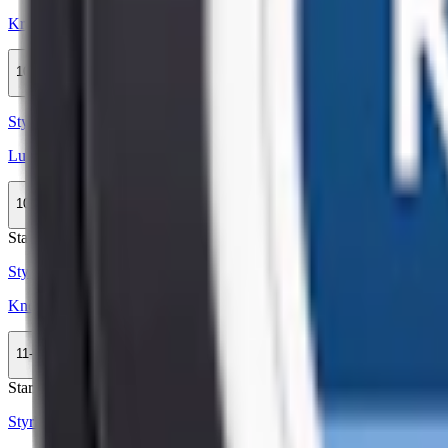
Kronan Vit Portion
10-pack
279,90 kr
Köp
Styrka Normal · Large
Lundgrens Norrland
10-pack
329,90 kr
Köp
Stark
Styrka Stark · Large
Knox Karaktär Blue Stark White Portion
11-pack
308,99 kr
Köp
Stark
Styrka Stark · Slim