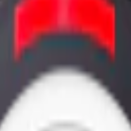
d vit portion, är torrare och vitare än traditionellt
snus
vilket gör att 
edish Match 1998. Här kan du hitta white portion från varumärken som E
rmat och styrkor. Sortimentet sträcker sig från mini-snus till stora snus,