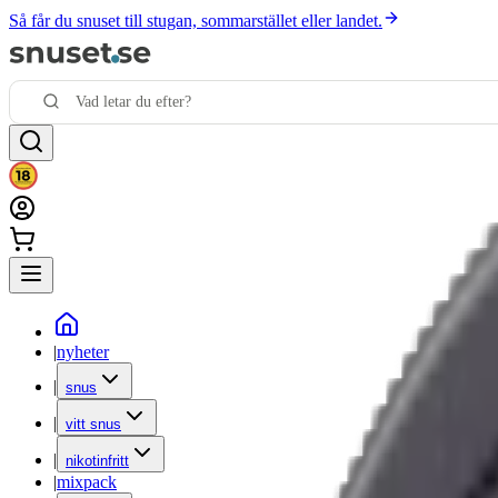
Så får du snuset till stugan, sommarstället eller landet.
|
nyheter
|
snus
|
vitt snus
|
nikotinfritt
|
mixpack