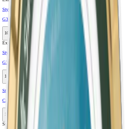
Styrka Extra Stark · Slim
G3 LOAD Super Strong Slim White Dry
10-pack
439,50 kr
Köp
Extra Stark
Styrka Extra Stark · Slim
G3 Volt Super Strong Slim White Dry
10-pack
439,50 kr
Köp
Styrka Normal · Slim
Catch Apple Slim White
1-pack
34,50 kr
Köp
Stark