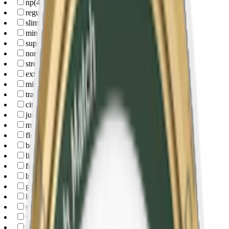
np
(
4
)
regular
(
87
)
slim
(
22
)
mini
(
7
)
superslim
(
3
)
normal
(
55
)
strong
(
42
)
extra-strong
(
23
)
mild
(
4
)
traditional
(
49
)
citrus
(
22
)
juniper
(
21
)
mint
(
19
)
floral
(
18
)
berry
(
17
)
liquorice
(
9
)
fruit
(
7
)
lundgrens
(
20
)
goteborgs-rape
(
19
)
knox
(
12
)
skruf
(
11
)
vargarda
(
8
)
general-g3
(
7
)