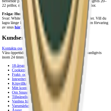
beroende på varumärke och format. Large-dosor har vanligtvis 20–
22 prillor, medan mini-dosor kan innehålla upp till 24 prillor.
Fråga: Hur förvarar jag white portion snus?
Svar: White portion håller sig bäst i kylskåp vid 4–8 grader. Vill du
lagra länge kan du frysa snuset i upp till ett år. Läs mer om förvaring
av snus
här
.
Kundservice
Kontakta oss
Våra öppettider är: Alla dagar 08:00 - 18:00 Vi svarar vanligtvis
inom 24 timmar på vardagar.
18-årsgräns
Cookiepolicy
Frakt- och leveransvillkor
Integritetspolicy
Köpvillkor
Mitt konto
Om Snuset.se
Tillgänglighetsredogörelse
Vanliga frågor
Varumärken
Ånger