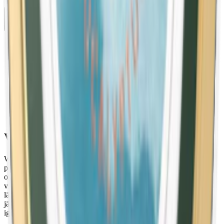
10-pack
389,50 kr
Köp
Föregående
1
2
3
4
5
6
Nästa
Vad är white portion snus?
White portion även kallat vit portion eller white portionssnus är ett
portionssnus med torr yta och fuktigt innehåll. Till skillnad från
original portion efterfuktas inte prillans yta under produktionen,
vilket ger en vitare, torrare prilla som rinner betydligt mindre under
läppen. Smak och nikotinrelease är jämnare och mer utdragen
jämfört med original portion, men något långsammare att komma
igång.