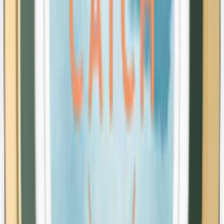
Kapten Mint X-Stark Vit Portion
10-pack
259,90 kr
Köp
Extra Stark
Styrka Extra Stark · Superslim
G3 Strong Superslim White
10-pack
399,90 kr
Köp
Extra Stark
Styrka Extra Stark · Large
Skruf No. 24 Extra Stark White Portion
10-pack
494,30 kr
Köp
Extra Stark
Styrka Extra Stark · Slim