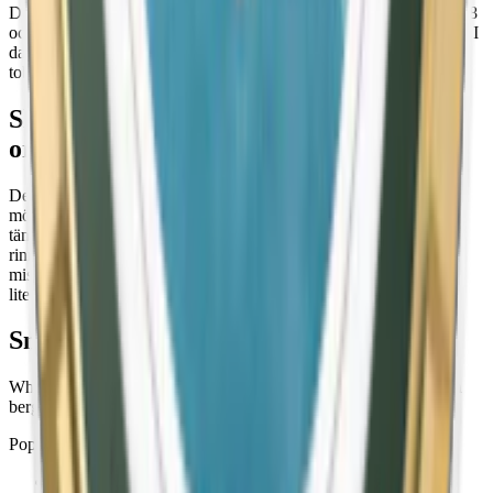
Det första white portion-snuset lanserades av
Swedish Match
1998
och har sedan dess vuxit till att bli marknadens mest sålda snustyp. I
dag är white portion det dominerande formatet inom traditionellt
tobakssnus i Sverige.
Skillnaden mellan white portion och
original portion
Den avgörande skillnaden är ytan. Original portion är fuktig och
mörk, ger snabb nikotinrelease men rinner mer och kan missfärga
tänderna. White portion är torr på utsidan och vit till färgen. Den
rinner mindre, ger en längre och jämnare smakupplevelse och
missfärgar tänderna i lägre grad. Väljer du white portion offrar du
lite av den omedelbara kicken men vinner i komfort och längd.
Smaker i white portion
White portion finns i ett brett smakregister från klassisk tobak och
bergamott till mint, citrus, bär, enbär och blommiga noter.
Populära smaker är:
Göteborgs Rapé White
(bergamott och örter)