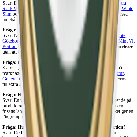
Svar: Bland extra starka white portion-snus hittar du
Knox Ultra
Stark White
,
G3 Volt Super Strong
,
The Lab 07 Extra Strong White
Slim
och
Nick & Johnny Crushed Ice Extra Strong White
. Dessa
innehåller vanligtvis 15–20 mg nikotin per prilla.
Fråga: Vilket white portion snus passar för nybörjare?
Svar: Normalstarka white portion-snus som
General Slim White
,
Göteborgs Rapé White
,
Lundgrens Vit Portion
eller
Kapten Mint Vit
Portion
passar bra som startpunkt. De ger en behaglig nikotinrelease
utan att vara överväldigande.
Fråga: Finns white portion i slim-format?
Svar: Ja, slim white portion är ett av de vanligaste formaten på
marknaden. Du hittar slim white portion från bland annat
Skruf
,
General G3
,
Lundgrens
,
The Lab
och
Catch
i styrkor från normal
till extra stark.
Fråga: Hur länge sitter en white portion-prilla?
Svar: En white portion-prilla kan sitta i 30–60 minuter beroende på
produkt och personlig preferens. Den torra ytan gör att smaken
frisätts långsammare och mer jämnt än original portion, vilket ger en
längre upplevelse.
Fråga: Hur många prillor finns det i en dosa white portion?
Svar: De flesta dosor white portion innehåller 20–24 prillor