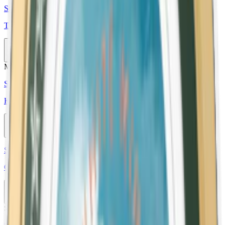
Styrka Stark · Slim
The Lab 05 Strong White Slim
10-pack
462,50 kr
Köp
Mini
Styrka Normal · Mini
Kapten Mini Lakrits Vit Portion
10-pack
259,90 kr
Köp
Styrka Normal · Large
Grov Vit Portion
10-pack
479,50 kr
Köp
Stark