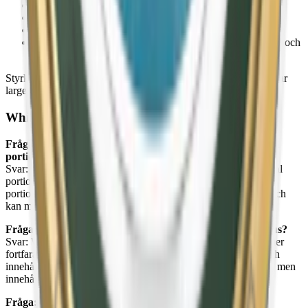
Lundgrens Skåne
(blommigt och naturinspirerat)
Knox White
(klassisk tobak)
Kapten Mint White
(mint och tobak)
Skruf No. 22 Original White Portion
(tobak, bergamott och
rosenolja).
Styrkan varierar från mild till extra stark, och formaten inkluderar
large, slim, superslim och mini.
White Portion - frågor och svar
Fråga: Vad är skillnaden mellan white portion och original
portion?
Svar: White portion har en torr yta och rinner mindre än original
portion. Nikotinreleaen är jämnare och mer långvarig. Original
portion är fuktig, ger snabbare nikotinrelease men rinner mer och
kan missfärga tänderna mer.
Fråga: Vad är skillnaden mellan white portion och vitt snus?
Svar: White portion är ett tobakssnus med torr yta den innehåller
fortfarande tobak. Vitt snus (nikotinpåsar) är helt tobaksfritt och
innehåller växtfibrer och tillsatt nikotin. Båda är vita och torra, men
innehållet skiljer sig fundamentalt åt.
Fråga: Vilket white portion snus är starkast?