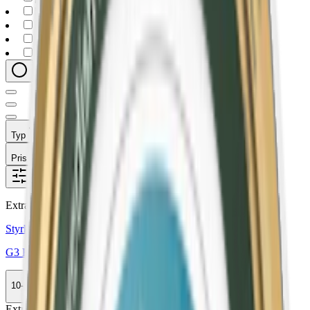
kapten
(
7
)
catch
(
6
)
general
(
6
)
ld
(
6
)
Typ
Format
Styrka
Smak
Märke
Pris
Relevans
Alla filter
Extra Stark
Styrka Extra Stark · Slim
G3 Extra Strong Slim
10-pack
439,50 kr
Köp
Extra Stark