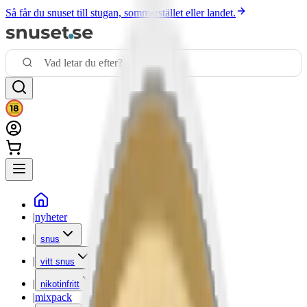
Så får du snuset till stugan, sommarstället eller landet.
|
nyheter
|
snus
|
vitt snus
|
nikotinfritt
|
mixpack