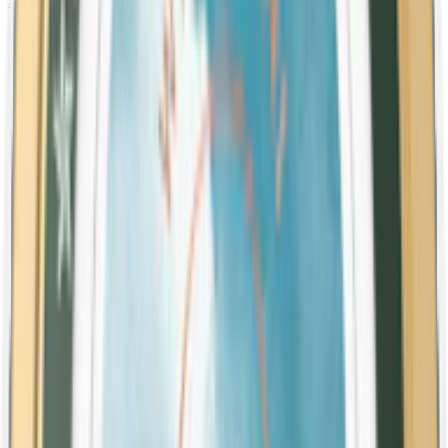
Styrka Stark · Slim
Skruf No. 26 Stark Slim White Portion
10-pack
493,50 kr
Köp
Stark
Styrka Stark · Slim
Catch Peach Slim White Strong
1-pack
34,50 kr
Köp
Styrka Normal · Large
LD Signum Bergamott Vit Portion
10-pack
279,90 kr
Köp
Mini
Styrka Normal · Mini