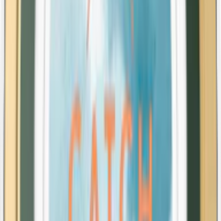
Catch Spearmint White Mini
10-pack
389,50 kr
Köp
Stark
Styrka Stark · Large
LD Signum Bergamott Vit Portion Stark
10-pack
279,90 kr
Köp
Mild
Mini
Styrka Mild · Mini
General White Minisnus
10-pack
389,50 kr
Köp
Extra Stark
Styrka Extra Stark · Large