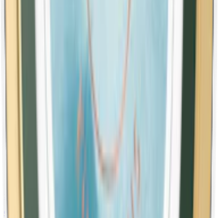
The Lab 07 Extra Strong White Slim
10-pack
468,90 kr
Köp
Styrka Normal · Slim
Skruf No. 02 Fresh Slim White Portion
10-pack
499,50 kr
Köp
Styrka Normal · Large
Tre Ankare White Portionssnus
10-pack
479,50 kr
Köp
Mini
Styrka Normal · Mini
Catch Eucalyptus White Mini