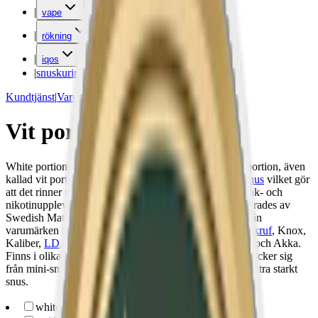
|
vape
|
rökning
|
iqos
|
snuskuriren
Kundtjänst
|
Varumärken
Vit portionssnus
White portionssnus från alla stora varumärken. White portion, även
kallad vit portion, är torrare och vitare än traditionellt
snus
vilket gör
att det rinner mindre och ger en längre och jämnare smak- och
nikotinupplevelse. Det första white portion-snuset lanserades av
Swedish Match 1998. Här kan du hitta white portion från
varumärken som Ettan, General,
Lundgrens
, Kronan,
Skruf
, Knox,
Kaliber,
LD
, XR, One,
Kapten
,
Grov
,
Göteborgs Rapé
och Akka.
Finns i olika smaker, format och styrkor. Sortimentet sträcker sig
från mini-snus till stora snus, och från normalstarkt till extra starkt
snus.
white-portion
(
119
)