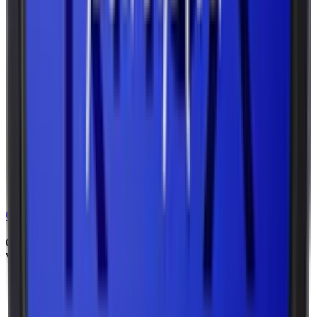
övergripande upplevelse. Här är en översikt över de vanligaste
formaten och deras egenskaper.
Lössnus
Lössnus är den äldsta och mest traditionella formen av snus. Det är
mald tobak som användaren själv formar till en prilla av önskad
storlek.
Vikt per prilla: Beror på användaren, men vanligtvis mellan
0,5–1 gram.
Egenskaper: Snabb smak- och nikotinrelease. Kräver lite mer
teknik för att baka prillan jämfört med portionssnus.
Exempel på märken och produkter inom lössnus: General
Lös, Ettan Lös, Röda Lacket.
Original portion
Original portion är förpackat snus där prillan har en något fuktig yta,
vilket ger snabb release av både smak och nikotin.
Vikt per prilla: large väger cirka 1 gram per prilla, slim cirka
0,8 gram per prilla.
Egenskaper: fuktig yta för snabbare smak och nikotinrelease.