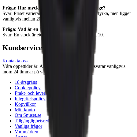
Fråga: Hur mycket kostar en dosa snus i Sverige?
Svar: Priset varierar beroende på varumärke och styrka, men ligger
vanligtvis mellan 20 och 55 kronor per dosa.
Fråga: Vad är en "stock" snus?
Svar: En stock är ett paket med flera dosor, oftast 10.
Kundservice
Kontakta oss
Våra öppettider är: Alla dagar 08:00 - 18:00 Vi svarar vanligtvis
inom 24 timmar på vardagar.
18-årsgräns
Cookiepolicy
Frakt- och leveransvillkor
Integritetspolicy
Köpvillkor
Mitt konto
Om Snuset.se
Tillgänglighetsredogörelse
Vanliga frågor
Varumärken