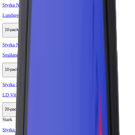
Styrka Normal · Slim
Lundgrens Skåne Slim
10-pack
329,90 kr
Köp
Styrka Normal · Lös
Smålands Brukssnus Lössnus
10-pack
449,50 kr
Köp
Styrka Normal · Large
LD Vit
20-pack
499 kr
Köp
Stark
Styrka Stark · Large