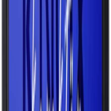
Rökaromer (valfritt)
Vissa snusvarumärken tillsätter rökaromer för att skapa en rökig och
robust smak, som en ersättning för den skadliga röktorkning av
tobak som var vanlig tidigare. Dessa används främst i traditionella
snusvarianter. Läs mer om hotet mot rökaromer i Snuskurirens
artikel
Ett oväntat slag mot svenskt snus – EU förbjuder rökiga
smaker
.
Sötningsmedel (i vissa varianter)
I några snusvarianter, särskilt de som har frukt- eller mintsmak,
används sötningsmedel för att ge en subtil sötma. Vanliga
sötningsmedel är aspartam eller andra sötningsmedel godkända för
livsmedel.
Vad skiljer svenskt snus från andra liknande
produkter?
Det som gör svenskt snus unikt är tillverkningsprocessen där tobak
blandas med ovan nämnda ingredienser och upphettas istället för att
fermenteras. Denna metod minimerar mängden skadliga ämnen och
gör svenskt snus till en av de säkraste tobaksprodukterna på