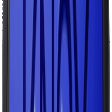
som tillsammans skapar den unika smaken och konsistensen.
Snusets innehåll regleras i Sverige av livsmedelsstandarder, vilket
innebär att det genomgår strikta kontroller för att säkerställa hög
kvalitet och säkerhet. Här är de vanligaste komponenterna i svenskt
snus:
Tobak
Tobak är huvudingrediensen i klassiskt svenskt snus och utgör basen
för både smak och nikotin. Svenskt snus tillverkas av mald tobak
från olika regioner i världen, inklusive Sydamerika, Afrika och
USA. Tobaken genomgår en särskild process för att minimera
skadliga ämnen och samtidigt bevara dess karaktäristiska smak.
Vatten
Vatten är en viktig komponent i snus och används för att ge
produkten rätt fuktighet och konsistens. Det säkerställer att snuset är
formbart (i fallet med lössnus) eller ger en jämn release av både
smak och nikotin (för till exempel portionssnus).
Salt
Salt tillsätts för att framhäva tobakens naturliga smak och bidra till