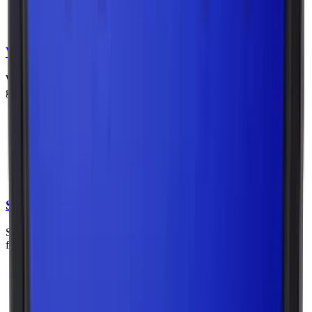
Mindre rinnigt än lössnus men mer än white portion.
Exempel på märken och produkter inom original portion:
General Original, Grov Portion, Göteborgs Rapé Original.
White Portion
White portion är torr på utsidan men har ett fuktigt innehåll, vilket
ger en långsammare och jämnare release av smak och nikotin.
Vikt per prilla: large väger 0,9–1 gram per prilla, slim cirka
0,8 gram per prilla.
Egenskaper: rinner mindre än original portion, diskretare och
mer långvarig smakupplevelse.
Exempel på märken och produkter inom white portion:
Göteborgs Rapé White, General White, XR snus.
Slim portion
Slim portion är en smalare variant av portionssnus som är designad
för att vara mer diskret under läppen
Vikt per prilla: Cirka 0,7–0,8 gram per prilla.
Egenskaper: diskret och mindre kännbar under läppen. Finns
både som original och white portion.
Exempel på märken och produkter inom slim portion: