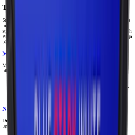
Typer och varianter av snus: styrka
Snus finns i fyra huvudsakliga nikotinstyrkor. Nikotinstyrkan i snus
mäts vanligtvis i milligram nikotin per prilla, och den faktiska
styrkan kan variera beroende på prillans storlek, snusets fukthalt och
PH. Här är en översikt över de olika styrkorna som finns tillgängliga
på marknaden.
Milt snus
Milt snus är utformat för användare som vill ha en mildare
nikotinupplevelse och mindre nikotin per prilla.
Nikotininnehåll: under 6 mg nikotin per prilla.
Märken med milt snus: General, Catch och Göteborgs Rapé.
Exempelprodukt: 5,4 mg nikotin per prilla i
General Mini
White
.
Normalstarkt snus
Den vanligaste styrkan för traditionellt snus. Ger en balanserad
upplevelse av nikotin och smak.