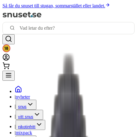
Så får du snuset till stugan, sommarstället eller landet.
|
nyheter
|
snus
|
vitt snus
|
nikotinfritt
|
mixpack