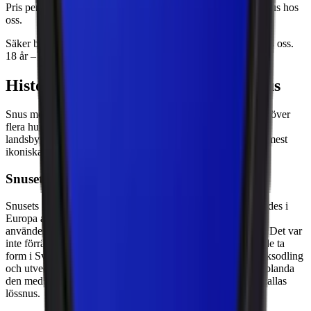
Pris per dosa och milligram nikotin per prilla ser du på allt snus hos
oss.
Säker betalning och strikt ålderskontroll är en självklarhet hos oss.
18 år – från kassa till kund.
Historia bakom och utveckling av snus
Snus med tobak har en lång och rik historia som sträcker sig över
flera hundra år. Ursprungligen en produkt för den svenska
landsbygden, har snuset utvecklats till att bli en av Sveriges mest
ikoniska och välkända produkter.
Snusets tidiga historia
Snusets historia börjar på 1500-talet när tobaken introducerades i
Europa av spanska och portugisiska sjöfarare. Vid den tiden
användes tobaken främst som röktobak och nässnus (snuff). Det var
inte förrän på 1700-talet som snus i sin moderna form började ta
form i Sverige. Bönder i Sverige experimenterade med tobaksodling
och utvecklade en egen metod för att lufttorka tobaken och blanda
den med salt, vatten och aromer för att skapa det som idag kallas
lössnus.