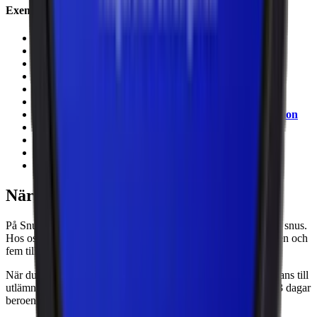
Exempel på snus inom olika smakgrupper
Tobakskaraktär:
Granit Original White Portion
Bergamott och citrus:
One Blå White Portion
Mint:
Kapten Mint X-Stark Vit Portion
Lakrits:
LD Salmiak Stark Portion
Bär:
Lundgrens Skåne Stark
Frukt:
Lundgrens Österlen Slim Vit Portion
Örter och kryddor:
Knox Karaktär Green White Portion
Röksmak:
Grov Portion
Chili:
Nick & Johnny Red Hot Portion Extra Strong
Blomster:
Lundgrens Norrland Stark
Kaffe:
Al Capone Coffee
När du köper snus på Snuset.se
På Snuset.se är vi stolta över att ha ett riktigt stort sortiment av snus.
Hos oss hittar du över 200 unika snussorter från 30 varumärken och
fem tillverkare. Från milda minisnus till extra starka prillor.
När du köper snus från Snuset kan du välj hemleverans, leverans till
utlämningsställe eller till en box nära dig. Leveranstiden är 1-3 dagar
beroende på din plats i Sverige.