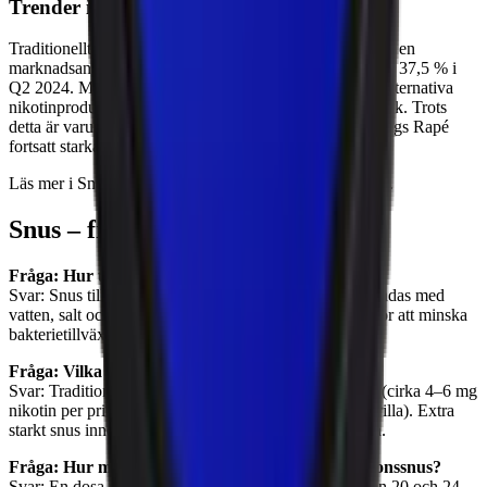
Trender inom snus
Traditionellt snus fortsätter att tappa mark i Sverige, med en
marknadsandel som minskade från 43,5 % i Q4 2023 till 37,5 % i
Q2 2024. Minskningen drivs av ökad konkurrens från alternativa
nikotinprodukter som vitt snus, vape och uppvärmd tobak. Trots
detta är varumärken som Lundgrens, Knox och Göteborgs Rapé
fortsatt starka.
Läs mer i Snuskurirens rapport
Snus på nätet Q2 2024
.
Snus – frågor och svar
Fråga: Hur tillverkas snus?
Svar: Snus tillverkas genom att tobak mals ner och blandas med
vatten, salt och smakämnen. Blandningen värms upp för att minska
bakterietillväxt och ge snuset en längre hållbarhet.
Fråga: Vilka nikotinstyrkor finns det i snus?
Svar: Traditionellt snus finns i flera styrkor, från milda (cirka 4–6 mg
nikotin per prilla) till starka (över 9,9 mg nikotin per prilla). Extra
starkt snus innehåller mer än 14,9 mg nikotin per prilla.
Fråga: Hur många prillor finns det i en dosa portionssnus?
Svar: En dosa portionssnus innehåller vanligtvis mellan 20 och 24