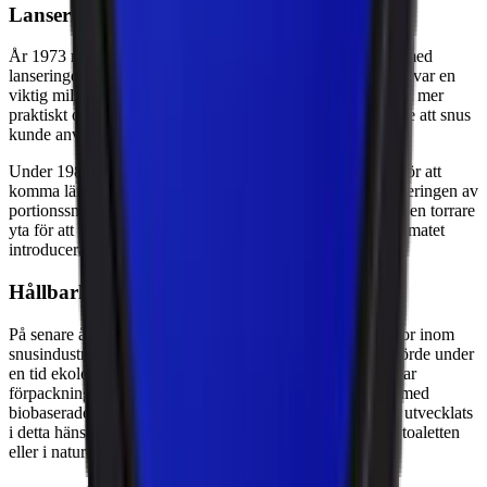
Lansering av portionssnus
År 1973 revolutionerade Swedish Match snusmarknaden med
lanseringen av det första portionssnuset, Tre Ankare. Detta var en
viktig milstolpe i snusets historia eftersom det gjorde snuset mer
praktiskt och hygieniskt för snusarna. Portionssnuset gjorde att snus
kunde användas diskret.
Under 1980- och 1990-talet utvecklades flera nya format för att
komma längre på den väg snuset slog in på i och med lanseringen av
portionssnuset. White portion, lanserat på 1990-talet, hade en torrare
yta för att minska rinnigheten och förlänga saken. Slim-formatet
introducerades på 2000-talet med en mer diskret prilla.
Hållbarhet och innovation
På senare år har hållbarhet och kvalitet blivit centrala frågor inom
snusindustrin. Flera producenter, som Skruf Snus AB, införde under
en tid ekologiskt odlad tobak i sina produkter. Samtidigt har
förpackningarna utvecklats för att vara mer miljövänliga, med
biobaserade plastdosor som exempel. Snusaren har också utvecklats
i detta hänseende. Idag slänger man inte prillan i naturen, toaletten
eller i naturen.