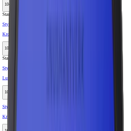
10-pack
315,50 kr
Köp
Stark
Styrka Stark · Large
Kronan Stark Original Portion
10-pack
279,90 kr
Köp
Stark
Styrka Stark · Large
Lundgrens Vit Portion Stark
10-pack
309,90 kr
Köp
Styrka Normal · Large
Kronan Vit Portion
10-pack
279,90 kr