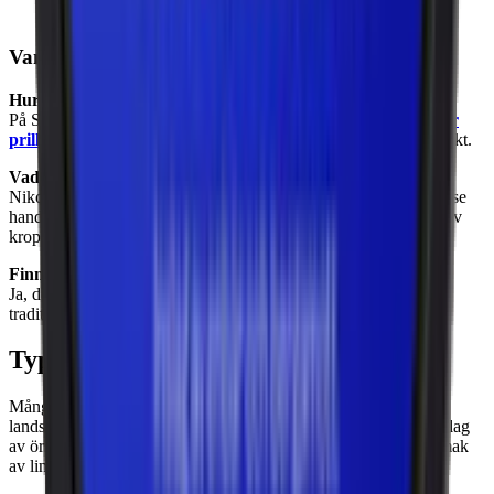
White Dry Portion
.
Vanliga frågor om snusstyrka
Hur mäts styrkan i snus?
På Snuset.se mäts och redovisas styrkan i
milligram nikotin per
prilla
, vilket tar hänsyn till både nikotininnehållet och prillans vikt.
Vad är skillnaden mellan nikotinhalt och nikotinrelease?
Nikotinhalt anger andelen nikotin i en prilla, medan nikotinrelease
handlar om hur snabbt och hur mycket nikotin som absorberas av
kroppen. Fukthalten och PH påverkar också nikotinreleasen.
Finns det nikotinfritt snus?
Ja, det finns nikotinfritt snus, men detta räknas inte som en
traditionell snusvariant utan som en egen kategori inom snus.
Typer och varianter av snus: smaker
Många snusproducenter skapar smaker inspirerade av svenska
landskap och traditioner, till exempel Lundgrens Skåne med inslag
av örter och salt, eller Göteborgs Rapé Lingon med en subtil smak
av lingon.