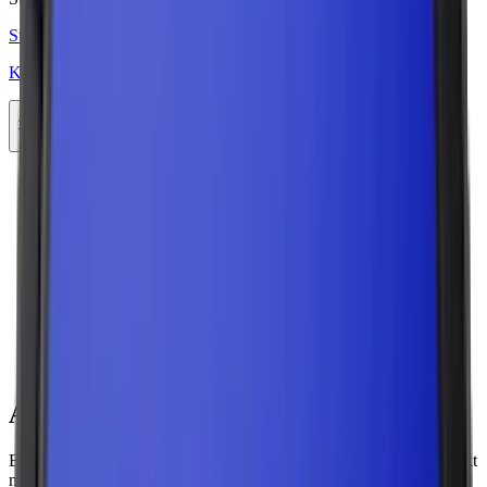
Styrka Stark · Large
Knox Karaktär Blue Stark White Portion
11-pack
308,99 kr
Köp
Föregående
1
2
3
4
5
Fler sidor
10
Nästa
Alla sorters snus
Brunt snus, även kallat traditionellt snus, är en svensk tobaksprodukt
med lång historia. Till skillnad från moderna alternativ som
vitt