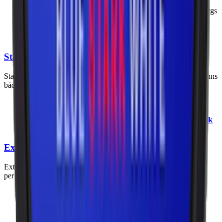
Nikotininnehåll: 6–9,9 mg nikotin per prilla.
Märken med normalstarkt snus: Ettan, General och Göteborgs
Rapé.
Exempelprodukt: 8 mg nikotin per prilla i
Göteborgs Rapé
White Portion
.
Stark snus
Stark snus ger en mer intensiv nikotinupplevelse. Denna styrka finns
både hos original- och white portion.
Nikotininnehåll: 10–14,9 mg nikotin per prilla.
Märken med starkt snus: General, Grov och Lundgrens.
Exempelprodukt: 12,6 mg nikotin per prilla i
General Stark
Slim White Portion
.
Extra starkt snus
Extra starkt snus är allt snus som innehåller mer än 15 mg nikotin
per prilla. Ger en extra kraftfull nikotinrelease.
Nikotininnehåll: 15 mg nikotin och högre per prilla.
Märken med extra starkt snus: Skruf, General G.3 och
Offroad.
Exempelprodukt: 18,2 mg nikotin per prilla i
Offroad X