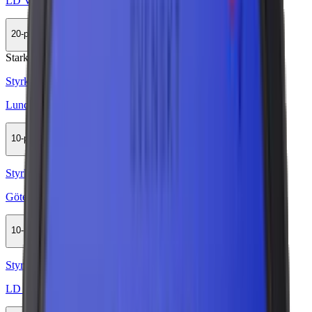
LD Vit Stark
20-pack
499 kr
Köp
Stark
Styrka Stark · Large
Lundgrens Norrland Stark
10-pack
329,90 kr
Köp
Styrka Normal · Large
Göteborgs Rapé White Portion
10-pack
329,90 kr
Köp
Styrka Normal · Large
LD 30 Original