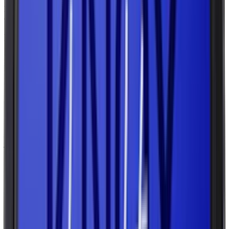
hållbarheten. Saltet fungerar även som en smakbärare och balanserar
eventuella söta eller syrliga smaker i snuset.
Fuktighetsbevarande medel
Fuktighetsbevarande medel, såsom E1520 (propylenglykol eller
propan-1,2-diol), används för att bibehålla rätt fuktnivå i snuset och
förhindra uttorkning. Detta är särskilt viktigt för att bevara
produktens kvalitet och smak under hela hållbarhetstiden.
Surhetsreglerande medel
Surhetsreglerande medel, exempelvis E500 (natriumkarbonater,
också kallad soda), tillsätts för att kontrollera snusets pH-värde. Ett
justerat pH-värde påverkar releasen av nikotin och bidrar till den
karaktäristiska känslan hos svenskt snus.
Aromämnen
För att ge snuset sin smak används naturliga eller artificiella
aromämnen. De vanligaste smakerna är bergamott, enbär, lakrits,
mint och citrus, men många märken erbjuder även innovativa
smakkombinationer som frukt och blommiga toner.