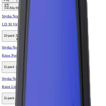
Pris
Relevans
Alla filter
Styrka Normal · Large
LD 30 Vit
10-pack
315,50 kr
Köp
Styrka Normal · Large
Knox Portion
11-pack
308,99 kr
Köp
Styrka Normal · Lös
Knox Lössnus
11-pack
532,95 kr
Köp