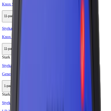
Knox Stark White Portion
11-pack
308,99 kr
Köp
Styrka Normal · Large
Knox Karaktär Blue White Portion
11-pack
308,99 kr
Köp
Stark
Styrka Stark · Large
General One White Portion
1-pack
35,90 kr
Köp
Stark
Styrka Stark · Large