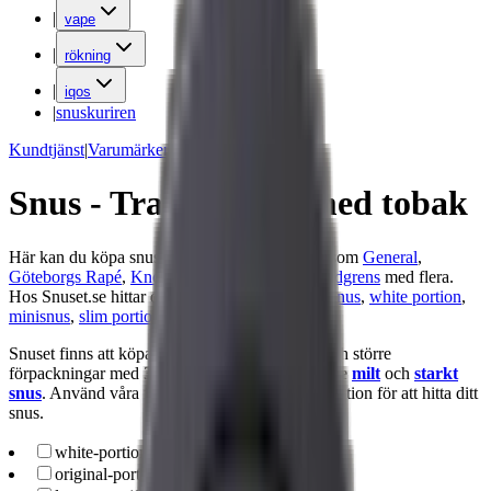
|
vape
|
rökning
|
iqos
|
snuskuriren
Kundtjänst
|
Varumärken
Snus - Traditionellt med tobak
Här kan du köpa snus online från varumärken som
General
,
Göteborgs Rapé
,
Knox snus
,
Kaliber
,
LD
,
Lundgrens
med flera.
Hos Snuset.se hittar du färskt
lössnus
,
portionssnus
,
white portion
,
minisnus
,
slim portion
och
nikotinfritt snus
.
Snuset finns att köpa i en dosa, en stock snus och större
förpackningar med 30 eller 50 dosor. Vi har både
milt
och
starkt
snus
. Använd våra filter, sorteringar och sökfunktion för att hitta ditt
snus.
white-portion
(
119
)
original-portion
(
38
)