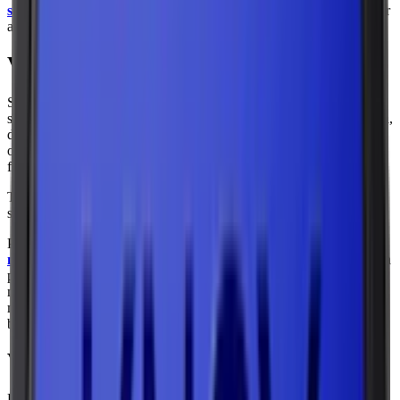
snus
, innehåller brunt snus tobak. Det finns i två huvudsakliga typer
av snus:
lössnus
och
portionssnus
.
Vad är snus?
Snus är en traditionell tobaksprodukt som läggs under läppen och
som främst används i Norden. Snuset, prillan, placeras under läppen,
där den friger smak och nikotin. Snus har funnits i flera hundra år
och har utvecklats från en mörk, fuktig tobaksmassa till moderna
format som vitt snus och nikotinfria funktionssnus.
Traditionellt snus tillverkas av mald tobak som blandas med vatten,
salt och andra tillsatser som justerar pH och bevarar fukt.
På senare tid har tobaksfritt snus, som vitt snus, så kallade
nikotinpåsar
, vuxit i popularitet. Dessa varianter av det traditionella
portionssnuset är gjorda av växtbaserade fibrer, innehåller tillsatt
nikotin. Nikotinfritt snus, som ofta används av personer som vill
minska sitt nikotinintag, är ytterligare ett alternativ som idag finns
berikat med allt från vitaminer till koffein och cbd.
Vad innehåller snus?
Klassiskt svenskt snus tillverkas av noggrant utvalda ingredienser