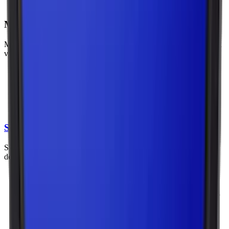
Lundgrens Slim, The Lab, Göteborgs Rapé Slim.
Minisnus (
miniprilla
)
Mini är den minsta storleken av portionssnus och är designad för att
vara så diskret som möjligt.
Vikt per prilla: Cirka 0,3–0,5 gram per prilla.
Egenskaper: mycket diskret och knappt kännbar under
läppen. Mindre nikotininnehåll per prilla.
Exempel på märken och produkter inom minisnus: General
Mini, Catch Mini, Ettan Mini.
Superslim
Super slim är ett ännu smalare format än slim portion, vilket gör
denna prilla extremt diskret.
Vikt per prilla: Cirka 0,5–0,6 gram per prilla.
Egenskaper: idealisk för användare som vill ha en minimal
synlighet. Mindre tobak och nikotin jämfört med traditionella
prillor.
Exempel på märken och produkter inom superslim: Skruf
Super Superslim.