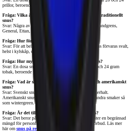
prillor, beroende på varumärke och typ.
Fråga: Vilka är de mest populära märkena inom traditionellt
snus?
Svar: Några av de mest sålda märkena i Sverige är Lundgrens,
General, Ettan, Göteborgs Rapé och Knox.
Fråga: Hur förvaras snus bäst?
Svar: För att behålla smaken och fräschheten bör snus förvaras svalt,
helst i kylskåp, och i en lufttät dosa.
Fråga: Hur mycket tobak innehåller en dosa snus?
Svar: En dosa snus innehåller vanligtvis mellan 21 och 24 gram
tobak, beroende på varumärke och typ av snus.
Fråga: Vad är skillnaden mellan svenskt snus och amerikanskt
snus?
Svar: Svenskt snus är pastöriserat och med låg sockerhalt.
Amerikanskt snus är ofta röktorkat, sötare och har andra smaker så
som wintergreen.
Fråga: Är det tillåtet att ta med snus utomlands?
Svar: Det beror på landets lagar. Många länder tillåter en begränsad
mängd för personligt bruk, medan andra har totalförbud. Läs mer
här om
snus på resan
.