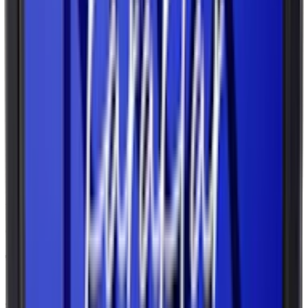
marknaden.
Så förvarar du snus
För att bevara smak, styrka och konsistens i traditionellt snus med
tobak är rätt förvaring avgörande. Lössnus och portionssnus bör
förvaras i kylskåp vid 4–8 grader Celsius för att sakta ner
åldringsprocessen och behålla fuktigheten. Lössnus håller sig färskt
upp till 14 veckor, medan portionssnus kan hålla i upp till 20 veckor
under optimala förhållanden.
Frysförvaring är ett utmärkt alternativ för längre hållbarhet – snuset
kan hålla sig i upp till ett år i frysen. Vid upptining är det viktigt att
låta snuset tina långsamt i kylskåp för att undvika kondens, särskilt
för lössnus i pappdosor. Plastdosor kan tinas i rumstemperatur.
Undvik att frysa om snus som redan tinats, eftersom det kan påverka
både smak och konsistens negativt.
Guide:
Förvara snus på rätt sätt
Typer och varianter av snus: format
Snus finns i flera olika format som är framtagna för att passa
användarens preferenser när det gäller storlek, diskretion och