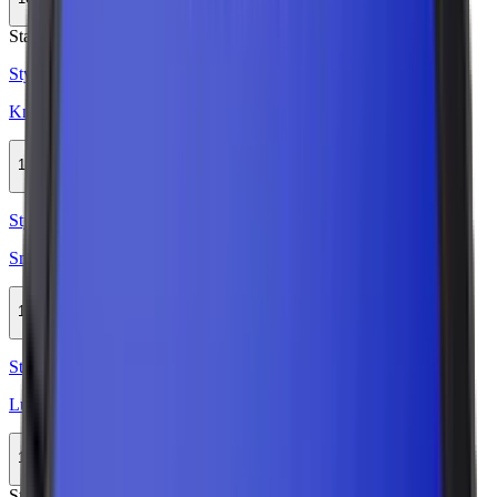
Köp
Stark
Styrka Stark · Large
Knox Stark Portion
11-pack
308,99 kr
Köp
Styrka Normal · Large
Smålands Brukssnus Portionssnus
10-pack
259,50 kr
Köp
Styrka Normal · Large
Lundgrens Norrland
10-pack
329,90 kr
Köp
Stark