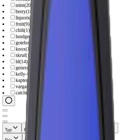
mint
(
20
)
berry
(
18
)
liquorice
(
15
)
fruit
(
9
)
chili
(
1
)
lundgrens
(
22
)
goteborgs-rape
(
21
)
knox
(
16
)
skruf
(
15
)
ld
(
14
)
general
(
13
)
kelly-white
(
10
)
kapten
(
8
)
vargarda
(
8
)
catch
(
7
)
Typ
Format
Styrka
Smak
Märke