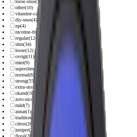
loose-snus
(
12
)
other
(
10
)
vitamine-caffeine-pouches
(
8
)
diy-snus
(
4
)
np
(
4
)
nicotine-free-pouches
(
2
)
regular
(
124
)
slim
(
34
)
loose
(
12
)
ovrigt
(
11
)
mini
(
9
)
superslim
(
3
)
normal
(
83
)
strong
(
55
)
extra-strong
(
32
)
okand
(
10
)
zero-nicotine
(
10
)
mild
(
7
)
annat
(
1
)
traditional
(
88
)
citrus
(
26
)
juniper
(
23
)
floral
(
20
)